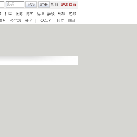
登錄
註冊
客服
設為首頁
城
社區
微博
博客
論壇
訪談
郵箱
游戲
畫片
公開課
播客
|
CCTV
頻道
欄目