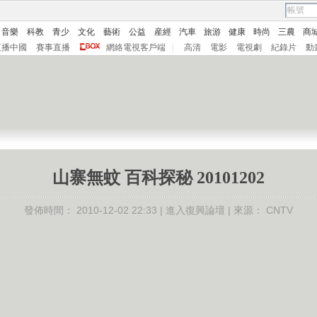
音樂
科教
青少
文化
藝術
公益
産經
汽車
旅游
健康
時尚
三農
商
直播中國
賽事直播
網絡電視客戶端
|
高清
電影
電視劇
紀錄片
動
山寨無蚊 百科探秘 20101202
發佈時間：
2010-12-02 22:33 |
進入復興論壇
| 來源：
CNTV