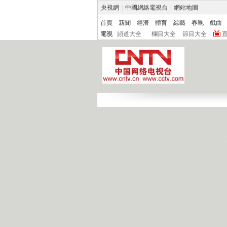
央視網
|
中國網絡電視台
|
網站地圖
首頁
新聞
經濟
體育
綜藝
春晚
戲曲
電視
頻道大全
欄目大全
節目大全