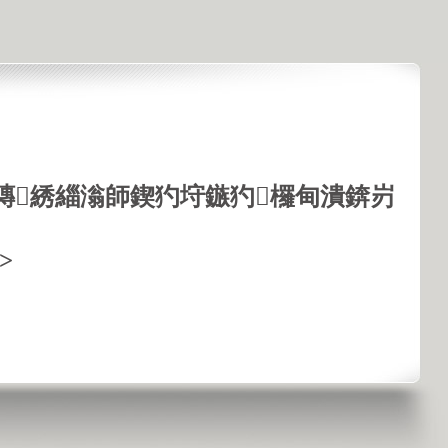
鏄綉緇滃師鍥犳垨鏃犳欏甸潰錛岃
>