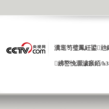
瀵逛笉璧鳳紝鍙兘
紼嶅悗灝濊瘯銆/h3