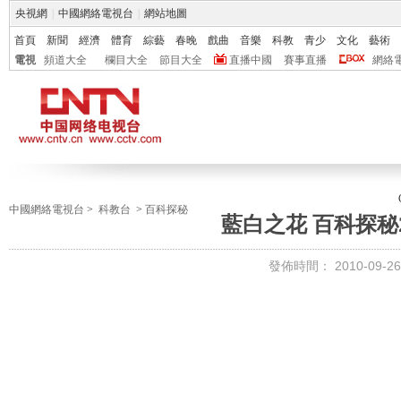
央視網
|
中國網絡電視台
|
網站地圖
首頁
新聞
經濟
體育
綜藝
春晚
戲曲
音樂
科教
青少
文化
藝術
電視
頻道大全
欄目大全
節目大全
直播中國
賽事直播
網絡
中國網絡電視台
>
科教台
>
百科探秘
藍白之花 百科探秘20
發佈時間：
2010-09-26