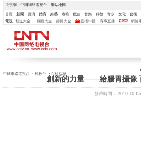
央視網
|
中國網絡電視台
|
網站地圖
首頁
新聞
經濟
體育
綜藝
春晚
戲曲
音樂
科教
青少
文化
藝術
電視
頻道大全
欄目大全
節目大全
直播中國
賽事直播
網絡
中國網絡電視台
>
科教台
>
百科探秘
創新的力量——給腸胃攝像 百科
發佈時間：
2010-10-05