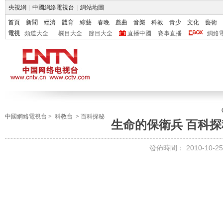
央視網
|
中國網絡電視台
|
網站地圖
首頁
新聞
經濟
體育
綜藝
春晚
戲曲
音樂
科教
青少
文化
藝術
電視
頻道大全
欄目大全
節目大全
直播中國
賽事直播
網絡
中國網絡電視台
>
科教台
>
百科探秘
生命的保衛兵 百科探秘2
發佈時間：
2010-10-25