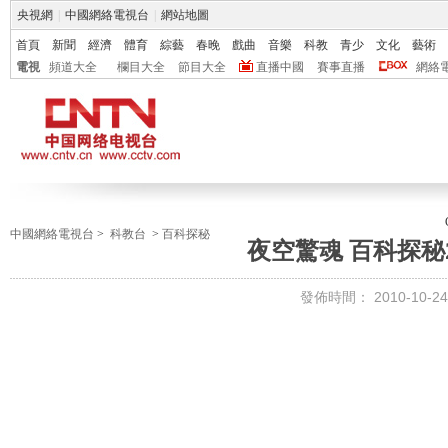
央視網
|
中國網絡電視台
|
網站地圖
首頁
新聞
經濟
體育
綜藝
春晚
戲曲
音樂
科教
青少
文化
藝術
電視
頻道大全
欄目大全
節目大全
直播中國
賽事直播
網絡
中國網絡電視台
>
科教台
>
百科探秘
夜空驚魂 百科探秘20
發佈時間：
2010-10-24