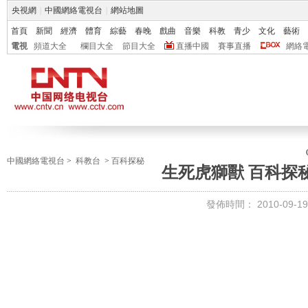
央視網
|
中國網絡電視台
|
網站地圖
首頁
新聞
經濟
體育
綜藝
春晚
戲曲
音樂
科教
青少
文化
藝術
電視
頻道大全
欄目大全
節目大全
直播中國
賽事直播
網絡
中國網絡電視台
>
科教台
>
百科探秘
生死虎獅獸 百科探秘20
發佈時間：
2010-09-19