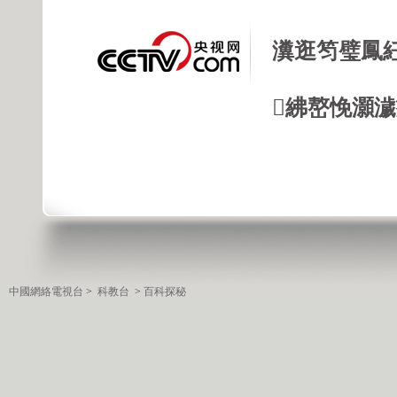
瀵逛笉璧鳳
紼嶅悗灝濊瘯
中國網絡電視台
>
科教台
>
百科探秘