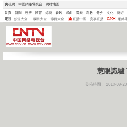
央視網
|
中國網絡電視台
|
網站地圖
首頁
新聞
經濟
體育
綜藝
春晚
戲曲
音樂
科教
青少
文化
藝術
電視
頻道大全
欄目大全
節目大全
直播中國
賽事直播
網絡
慧眼識驢 百
發佈時間：
2010-09-23