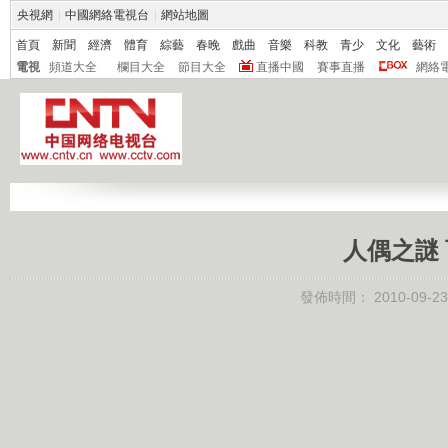
央視網
|
中國網絡電視台
|
網站地圖
首頁
新聞
經濟
體育
綜藝
春晚
戲曲
音樂
科教
青少
文化
藝術
電視
頻道大全
欄目大全
節目大全
直播中國
賽事直播
網絡
人偶之謎 百
發佈時間：
2010-09-23