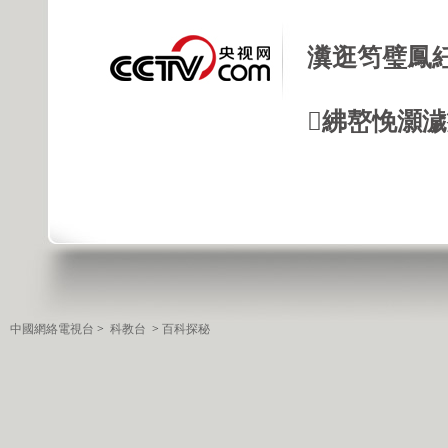
瀵逛笉璧鳳
紼嶅悗灝濊瘯
中國網絡電視台
>
科教台
>
百科探秘