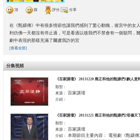
頂
踩
評分
分享
在《甄嬛傳》中有很多情節也讓我們感到了驚心動魄，後宮中的女
利仿佛一天都沒有停止過，可是看過以後我們不禁會有一個疑問，
劇中表現的那樣充滿了爾虞我詐的宮
[查看全部]
分集視頻
《百家講壇》 20131220 雍正和他的甄嬛們1齣人
類型：
百家講壇
來源：
介紹：
《百家講壇》 20131221 雍正和他的甄嬛們2母儀
類型：
百家講壇
來源：
本期節目主要內容： 電視劇《甄嬛
介紹：