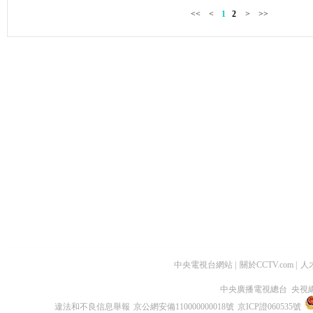
<<
<
1
2
>
>>
中央電視台網站
|
關於CCTV.com
|
人
中央廣播電視總台 央視
違法和不良信息舉報
京公網安備110000000018號
京ICP證060535號