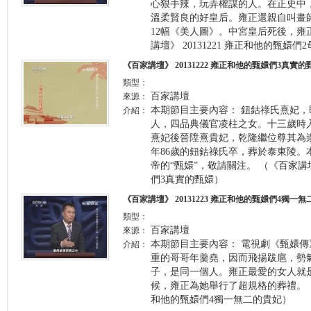
心狠手辣，玩弄權謀的人。在正史中
溫柔賢良的好皇后。雍正還親自叫畫
12幅《美人圖》。中宮皇后死後，雍
講壇》 20131221 雍正和他的甄嬛
《百家講壇》 20131222 雍正和他的甄嬛們3真實的
類型：
百家講壇
來源：
本期節目主要內容： 鈕鈷祿氏熹妃
介紹：
人，四品典儀官凌柱之女。十三歲時
熹妃後晉陞熹貴妃，乾隆繼位尊其為
年86歲的鈕鈷祿氏卒，葬於泰東陵。
帝的“甄嬛”，敬請關注。 （《百家講壇》
們3真實的甄嬛）
《百家講壇》 20131223 雍正和他的甄嬛們4獨一
類型：
百家講壇
來源：
本期節目主要內容： 電視劇《甄嬛
介紹：
重的哥哥年羹堯，因而飛揚跋扈，勢
子，是同一個人。雍正最愛的女人就
候，雍正為她舉行了超規格的葬禮。（《百
和他的甄嬛們4獨一無二的貴妃）