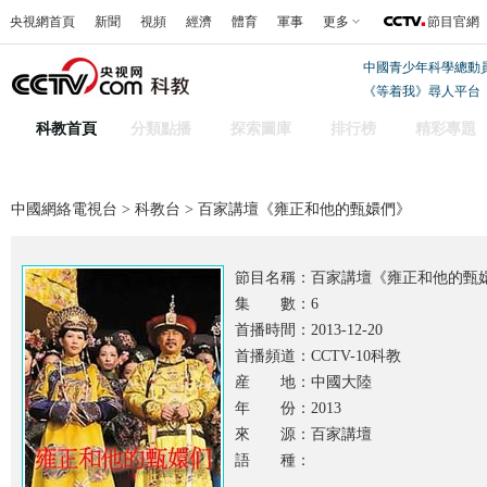
央視網首頁
新聞
視頻
經濟
體育
軍事
更多
節目官網
中國青少年科學總動
《等着我》尋人平台
科教首頁
分類點播
探索圖庫
排行榜
精彩專題
中國網絡電視台
>
科教台
> 百家講壇《雍正和他的甄嬛們》
節目名稱：
百家講壇《雍正和他的甄
集 數：6
首播時間：2013-12-20
首播頻道：CCTV-10科教
産 地：中國大陸
年 份：2013
來 源：百家講壇
語 種：