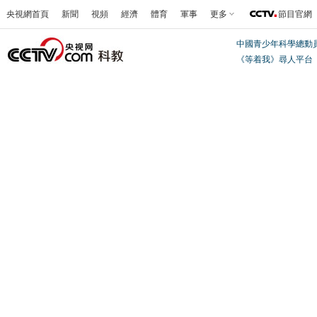
央視網首頁
新聞
視頻
經濟
體育
軍事
更多
節目官網
中國青少年科學總動
《等着我》尋人平台