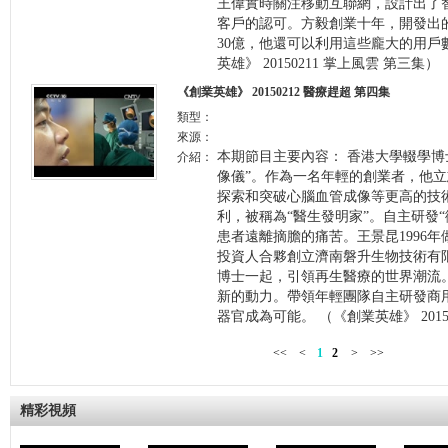
王偉實時關注移動互聯網，設計出了
客戶的認可。方毅創業十年，開發出
30億，他還可以利用這些龐大的用戶
英雄》 20150211 掌上風雲 第三集）
《創業英雄》 20150212 醫療趕超 第四集
類型：
來源：
本期節目主要內容： 香港大學輟學博
介紹：
像儀”。作為一名年輕的創業者，他立
探索和突破心腦血管成像等更高的技術
利，被稱為“醫生發明家”。自主研發
患者遠離摘膽的痛苦。王景昆1996年
投資人合夥創立濟南磐升生物技術有
博士一起，引領再生醫療的世界潮流
新的動力。帶領年輕團隊自主研發商
器官成為可能。 （《創業英雄》 2015
<<
<
1
2
>
>>
精彩視頻