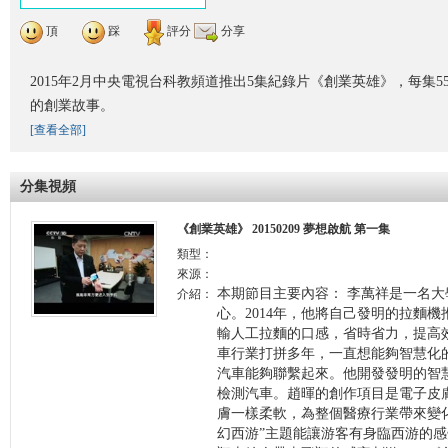
頂
踩
評分
分享
2015年2月中央電視台科教頻道推出5集紀錄片《創業英雄》，每集5
的創業故事。
[查看全部]
分集視頻
《創業英雄》 20150209 夢想啟航 第一集
類型：
來源：
本期節目主要內容： 李萬祥是一名大
介紹：
心。2014年，他將自己發明的拉麵
輸人工拉麵的口感，省時省力，提高
車行業打拼多年，一直想能夠智慧化
汽車能夠聯繫起來。他開發發明的智
檢測汽車。趙暉的創作項目是電子皮
膚一樣柔軟，為整個醫療行業帶來變
幻西游”主題能讓游客有身臨西游的