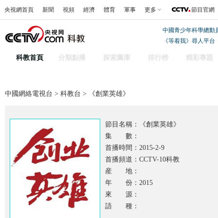
央視網首頁
新聞
視頻
經濟
體育
軍事
更多
節目官網
中國青少年科學總動
《等着我》尋人平台
科教首頁
分類點播
探索圖庫
排行榜
精彩專題
中國網絡電視台
>
科教台
> 《創業英雄》
節目名稱：
《創業英雄》
集 數：
首播時間：2015-2-9
首播頻道：CCTV-10科教
産 地：
年 份：2015
來 源：
語 種：