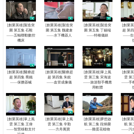
[創業英雄]製造突
[創業英雄]製造突
[創業英雄]製造突
[創業
圍 第五集 石毅
圍 第五集 魏建倉
圍 第五集 丁錫端
超 第
——五軸聯動數控
——水下機器人
——特種儀錶
——生
機床
[創業英雄]醫療趕
[創業英雄]醫療趕
[創業英雄]掌上風
[創業
超 第四集 喬鐵
超 第四集 朱銳
雲 第三集 宋海波
雲 第
——保膽器械
——血管成像儀
——旅游類手機應
——手
用軟體
[創業英雄]掌上風
[創業英雄]掌上風
[創業英雄]夢想啟
[創業
雲 第三集 王偉
雲 第三集 辛勤
航 第二集 段炳榮
航 第
——智慧移動支付
——方舟萬寶
——雞蛋花植物
——污