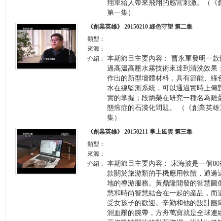
翔車給人帶來飛翔的感官刺激。（《創業英
第一集）
《創業英雄》 20150210 綠色守望 第二集
類型：
來源：
本期節目主要內容： 曹永軍發明一
介紹：
過高溫高壓水霧技術來達到清洗效果
作出的新型墻體材料，具有節能、綠
水在線監測系統，可以通過實時上傳
實的掌握；段炳榮在研究一種名為雞
態癌症的石漠化問題。 （《創業英雄》 2
集）
《創業英雄》 20150211 掌上風雲 第三集
類型：
來源：
本期節目主要內容： 宋海波是一個8
介紹：
款關於旅游類的手機應用軟體，通過
地的導游服務。黃鼎隆開發的智慧圖
慧和時尚智慧結合在一起的産品，而
受女孩子的歡迎。辛勤和他的設計團
測血壓的腕帶，方舟萬寶就是全球連