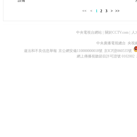
設備
<<
<
1
2
3
>
>>
中央電視台網站
|
關於CCTV.com
|
人
中央廣播電視總台 央視
違法和不良信息舉報
京公網安備110000000018號
京ICP證060535號
網上傳播視聽節目許可證號 0102002