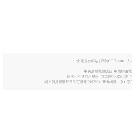
中央電視台網站
|
關於CCTV.com
|
人
中央廣播電視總台 中國網絡電
違法和不良信息舉報
京ICP證060535號
網上傳播視聽節目許可證號 0102004
新出網證（京）字0