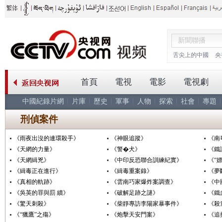
舌尖上的中國
央
首頁
電視
電影
電視劇
中國紀錄片網
片庫
歷史
軍事
人物
探索
社會
專題
刑偵案件
《雨夜出沒的連環殺手》
《神眼追蹤》
《南
《天網的力量》
《警�犬》
《鐵
《天網緝兇》
《中印反恐聯合訓練紀實》
《“
《緝毒正在進行》
《緝毒重案錄》
《夢
《真相的軌跡》
《雲南巧家爆炸案調查》
《中
《吳英的罪與罰 續》
《破解足跡之謎》
《鐵
《驚天刺殺》
《柴靜專訪李陽家暴事件》
《殺
《“獵鷹”之殤》
《炮擊天安門案》
《追