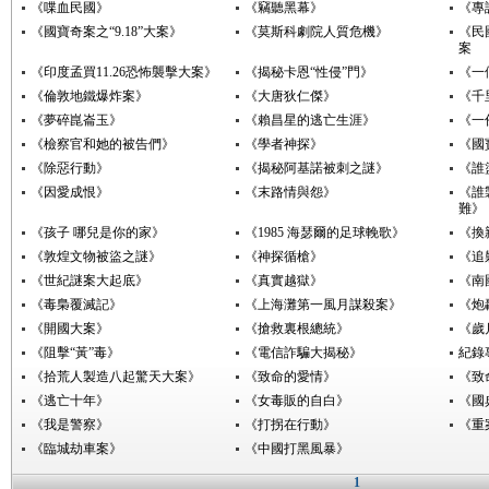
《喋血民國》
《竊聽黑幕》
《專
《國寶奇案之“9.18”大案》
《莫斯科劇院人質危機》
《民
案
《印度孟買11.26恐怖襲擊大案》
《揭秘卡恩“性侵”門》
《一
《倫敦地鐵爆炸案》
《大唐狄仁傑》
《千
《夢碎崑崙玉》
《賴昌星的逃亡生涯》
《一
《檢察官和她的被告們》
《學者神探》
《國
《除惡行動》
《揭秘阿基諾被刺之謎》
《誰
《因愛成恨》
《末路情與怨》
《誰
難》
《孩子 哪兒是你的家》
《1985 海瑟爾的足球輓歌》
《換
《敦煌文物被盜之謎》
《神探循槍》
《追
《世紀謎案大起底》
《真實越獄》
《南
《毒梟覆滅記》
《上海灘第一風月謀殺案》
《炮
《開國大案》
《搶救裏根總統》
《歲
《阻擊“黃”毒》
《電信詐騙大揭秘》
紀錄
《拾荒人製造八起驚天大案》
《致命的愛情》
《致
《逃亡十年》
《女毒販的自白》
《國
《我是警察》
《打拐在行動》
《重
《臨城劫車案》
《中國打黑風暴》
1