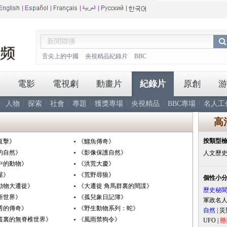
舌尖上的中國
央視精品紀錄片
BBC
電影
電視劇
動畫片
紀錄片
原創
游
人物
探索
社會
專題
獲獎專場
央視精品
BBC專場
名人工
高
按類型
直擊》
《鱷魚傳奇》
的自然》
《影像保護自然》
人文歷
中的動物》
《洪荒大慶》
屋》
《荒野尋狼》
個性小
動物大遷徙》
《大遷徙 角馬群裏的間諜》
歷史秘
新世界》
《孤兒象日記簿》
軍政名
秀的傳奇》
《野生動物系列：蛇》
自然
|
災
叢裏的無脊椎世界》
《風雨禁狗令》
UFO
|
懸