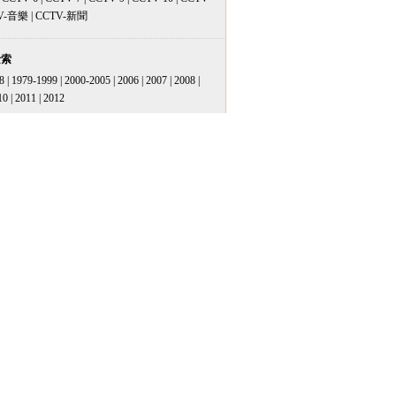
V-音樂
|
CCTV-新聞
檢索
8
|
1979-1999
|
2000-2005
|
2006
|
2007
|
2008
|
10
|
2011
|
2012
紀錄排行
更多
紀錄片
評分最高
人氣最旺
《神奇北大荒》
集數：1集
揭秘完達山乳業發展史
奇完達山...
五十年的堅守書寫一段...
寶酒古窖...
神奇古酒的傳奇故事
寶秘方》...
揭秘歷史悠久的“八寶...
氏秘方》...
“陳氏秘方”創新背後...