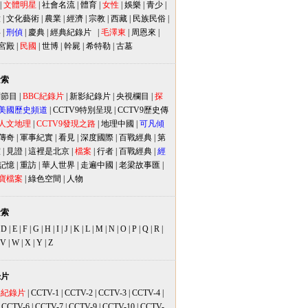
|
文體明星
|
社會名流
|
體育
|
女性
|
娛樂
|
青少
|
放
|
文化藝術
|
農業
|
經濟
|
宗教
|
西藏
|
民族民俗
|
事
|
刑偵
|
慶典
|
經典紀錄片
|
毛澤東
|
周恩來
|
宮殿
|
民國
|
世博
|
幹屍
|
希特勒
|
古墓
檢索
別節目
|
BBC紀錄片
|
新影紀錄片
|
央視欄目
|
探
美國歷史頻道
|
CCTV9特別呈現
|
CCTV9歷史傳
人文地理
|
CCTV9發現之路
|
地理中國
|
可凡傾
傳奇
|
軍事紀實
|
看見
|
深度國際
|
百戰經典
|
第
室
|
見證
|
這裡是北京
|
檔案
|
行者
|
百戰經典
|
經
記憶
|
重訪
|
華人世界
|
走遍中國
|
老梁故事匯
|
寶檔案
|
綠色空間
|
人物
檢索
|
D
|
E
|
F
|
G
|
H
|
I
|
J
|
K
|
L
|
M
|
N
|
O
|
P
|
Q
|
R
|
V
|
W
|
X
|
Y
|
Z
錄片
品紀錄片
|
CCTV-1
|
CCTV-2
|
CCTV-3
|
CCTV-4
|
|
CCTV-6
|
CCTV-7
|
CCTV-9
|
CCTV-10
|
CCTV-