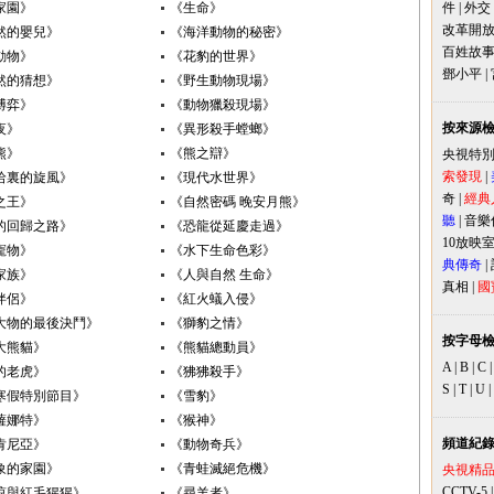
家園》
《生命》
件
|
外交
改革開
然的嬰兒》
《海洋動物的秘密》
百姓故
動物》
《花豹的世界》
鄧小平
|
然的猜想》
《野生動物現場》
博弈》
《動物獵殺現場》
按來源
夜》
《異形殺手螳螂》
熊》
《熊之辯》
央視特
索發現
|
哈裏的旋風》
《現代水世界》
奇
|
經典
之王》
《自然密碼 晚安月熊》
聽
|
音樂
的回歸之路》
《恐龍從延慶走過》
10放映
寵物》
《水下生命色彩》
典傳奇
|
家族》
《人與自然 生命》
真相
|
國
伴侶》
《紅火蟻入侵》
大物的最後決鬥》
《獅豹之情》
按字母
大熊貓》
《熊貓總動員》
A
|
B
|
C
的老虎》
《狒狒殺手》
S
|
T
|
U
|
2寒假特別節目》
《雪豹》
薩娜特》
《猴神》
頻道紀
肯尼亞》
《動物奇兵》
象的家園》
《青蛙滅絕危機》
央視精
CCTV-5
琼與紅毛猩猩》
《尋羊者》