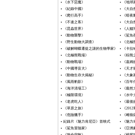
《水下惡魔》
《地球
《紀錄中國》
《大自
《爬行高手》
《暗夜
《不速之客》
《大自
《昆蟲世界》
《人鱷
《動物襲擊》
《鯊魚
《野生動物大調查》
《北極
《破解蝴蝶遷徙之謎的生物學家》
《卡拉
《北極熊戰場》
《棕熊
《動物戰場》
《嘉姆
《中國導盲犬》
《天才
《動物生存大揭秘》
《大象
《風雨豹影》
《百年
《海洋清場工》
《龐然
《極限環境》
《水中
《老虎吃人》
《最後
《草原之旅》
《201
《危險獵手》
《雌狼
紀錄片《魅力肯尼亞》首映式
《魅力
《鯊魚冒險家》
《亞洲
《致命宿敵》
《楊紫