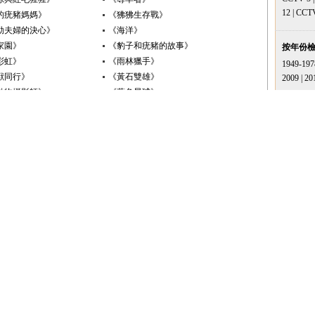
12
|
CCT
的疣豬媽媽》
《狒狒生存戰》
勒夫婦的決心》
《海洋》
家園》
《豹子和疣豬的故事》
按年份
彩虹》
《雨林獵手》
1949-197
獸同行》
《黃石雙雄》
2009
|
20
動物攝影師》
《藍色星球》
傳奇》
《動物冬季奧運會》
風騷》
《潛伏獵手》
熱
吸蟲》
《拯救犀牛》
掠食動物》
《天下 大貓日記》
最新
來襲》
《你是我兄弟》
1
1
《傳
2
《國
3
《八
4
《陳
5