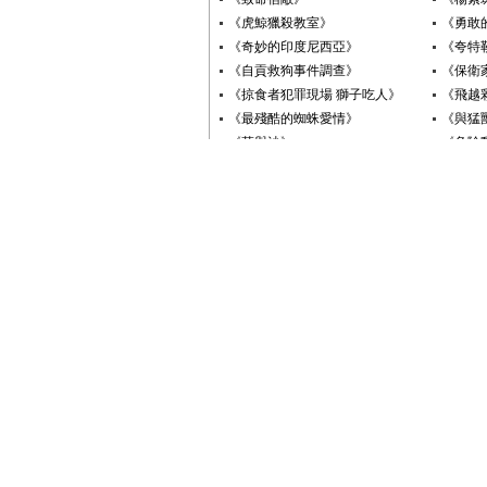
《虎鯨獵殺教室》
《勇敢
《奇妙的印度尼西亞》
《夸特
《自貢救狗事件調查》
《保衛
《掠食者犯罪現場 獅子吃人》
《飛越
《最殘酷的蜘蛛愛情》
《與猛
《草與沙》
《危險
《捕食者的本能 速度》
《獅王
《狂野澳大利亞》
《誰領
《放虎歸山的女人》
《腦裏
《古洞水晶魚》
《史前
《養老虎的和尚》
《老鼠