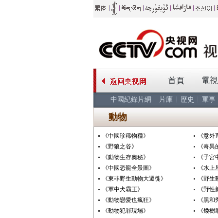
首頁
電視
中國紀錄片網
片庫
歷史
軍事
動物
《中國珍稀物種》
《意外
《野狼之谷》
《奇異
《動物生存奧秘》
《子宮
《中國恐龍全景圖》
《水上
《東非野生動物大遷徙》
《野生
《軍中犬霸王》
《野性
《動物戀愛也瘋狂》
《黑和
《動物犯罪現場》
《矮樹