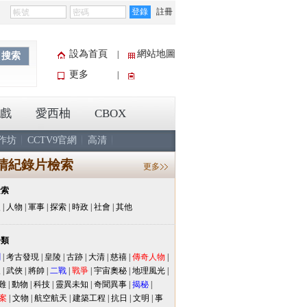
登錄
註冊
設為首頁
網站地圖
|
搜索
更多
|
戲
愛西柚
CBOX
作坊
CCTV9官網
高清
清紀錄片檢索
更多
檢索
史
|
人物
|
軍事
|
探索
|
時政
|
社會
|
其他
分類
聞
|
考古發現
|
皇陵
|
古跡
|
大清
|
慈禧
|
傳奇人物
|
人
|
武俠
|
將帥
|
二戰
|
戰爭
|
宇宙奧秘
|
地理風光
|
難
|
動物
|
科技
|
靈異未知
|
奇聞異事
|
揭秘
|
案
|
文物
|
航空航天
|
建築工程
|
抗日
|
文明
|
事