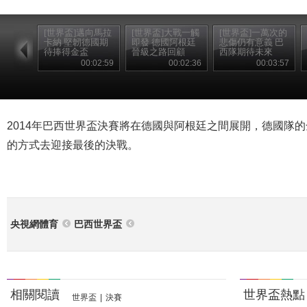
[世界盃]邁向馬拉
[世界盃]大戰一觸
[世界盃]一萬次的
卡納 堅韌德國期
即發 德國阿根廷
悲傷仍有意義 巴
待捧得金盃
晉級之路回顧
西隊期待未來
00:02:59
00:02:36
00:03:57
2014年巴西世界盃決賽將在德國與阿根廷之間展開，德國隊
的方式去迎接最後的決戰。
央視網體育
巴西世界盃
相關閱讀
世界盃熱點
世界盃
|
決賽