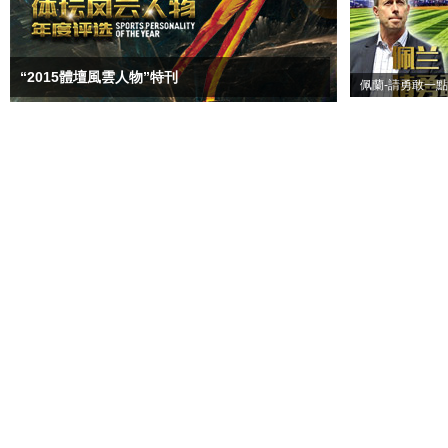
“2015體壇風雲人物”特刊
佩蘭-請勇敢一點