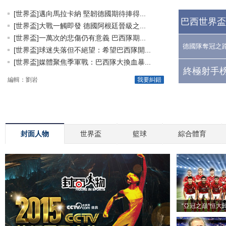
[世界盃]邁向馬拉卡納 堅韌德國期待捧得...
巴西世界盃
[世界盃]大戰一觸即發 德國阿根廷晉級之...
[世界盃]一萬次的悲傷仍有意義 巴西隊期...
德國隊奪冠之
[世界盃]球迷失落但不絕望：希望巴西隊開...
[世界盃]媒體聚焦季軍戰：巴西隊大換血暴...
終極射手榜
編輯：劉岩
我要糾錯
封面人物
世界盃
籃球
綜合體育
“亞冠之巔”恒大