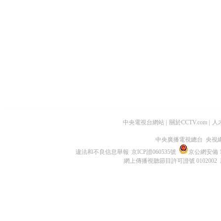
中央電視台網站
|
關於CCTV.com
|
人
中央廣播電視總台 央視
違法和不良信息舉報
京ICP證060535號
京公網安備 11
網上傳播視聽節目許可證號 0102002