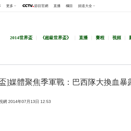
事
更多
節目官網
直播
欄目
頻道大全
2014世界盃
《超級世界盃》
直播
賽程
視頻
界盃]媒體聚焦季軍戰：巴西隊大換血暴
視網 2014年07月13日 12:53