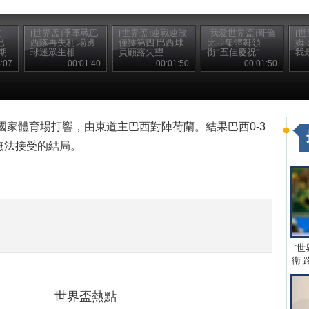
拉
[世界盃]季軍戰巴
[世界盃]連戰連敗
[我愛世界盃]哥倫
[
已
西隊再失利 場邊
僅獲第四 巴西球
比亞集體舞領
姆
期
球迷眾生相
員顯露失望
銜“五佳慶祝”
我
:07
00:01:40
00:01:50
00:01:50
亞國家體育場打響，由東道主巴西對陣荷蘭。結果巴西0-3
無法接受的結局。
[世
衛-
世界盃熱點