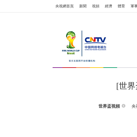
央視網首頁
新聞
視頻
經濟
體育
軍
[世
央
世界盃視頻