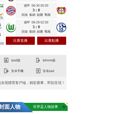
德甲 08-30 00:30
3 : 0
回放
集錦
組圖
戰報
德甲 08-29 02:30
3 : 0
回放
集錦
組圖
戰報
比賽直播
比賽點播
ipad版
iphone版
安卓手機
安卓pad
載央視體育客戶端，精彩賽事，即刻呈現！
封面人物
世界盃人物故事