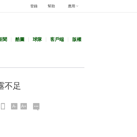
登錄
幫助
應用
新聞
酷圖
球隊
客戶端
版權
露不足
A-
A+