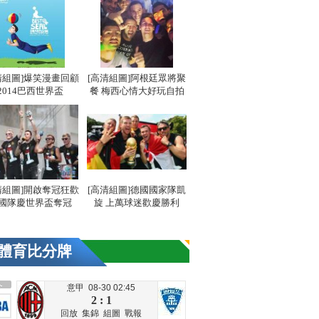
清組圖]爆笑漫畫回顧
[高清組圖]阿根廷眾將聚
2014巴西世界盃
餐 梅西心情大好玩自拍
清組圖]開啟奪冠狂歡
[高清組圖]德國國家隊凱
國隊慶世界盃奪冠
旋 上萬球迷歡慶勝利
體育比分牌
意甲 08-30 02:45
2 : 1
回放
集錦
組圖
戰報