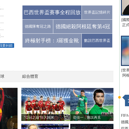
..
巴西世界盃賽事全程回放
世界盃記憶碎片
..
[國
..
正式
德國絕殺阿根廷奪第4冠
德國隊奪冠之路
..
..
終極射手榜：J羅獲金靴
數説巴西世界盃
我要糾錯
[世
阿
籃球
綜合體育
FI
“亞冠之巔”恒大歸來
邵佳一：難説再見
德國
巴西