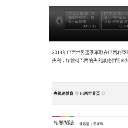
[世界盃]徐陽：巴
[世界盃]斯科
西隊沒有核心 無
裏：巴西成績
法形成整體
不錯 未來值得
待
00:01:12
00:04
2014年巴西世界盃季軍戰在巴西利
失利，媒體稱巴西的失利讓他們迎來
央視網體育
巴西世界盃
相關閱讀
世界盃
|
季軍戰