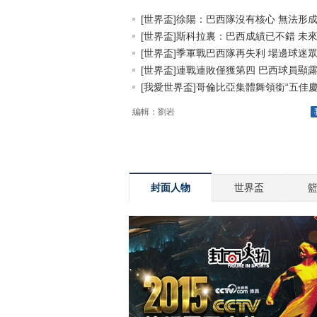
[世界盃]徐陽：巴西隊沒有核心 無法形成.
[世界盃]斯科拉裏：巴西成績已不錯 未來.
[世界盃]季軍戰巴西隊再失利 場邊球迷眾.
[世界盃]連戰連敗僅獲第四 巴西球員顯露.
[我愛世界盃]哥倫比亞集體舞領銜“五佳慶.
編輯：劉岩
封面人物
世界盃