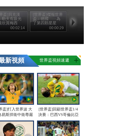
世界盃]貝克漢
[世界盃]傑報世界
：勒夫有眼光
盃：德國——為
最欣賞梅西
了第四顆星星
00:02:14
00:00:29
最新視頻
世界盃視頻速遞
界盃]打入世界波 大
[世界盃]回顧世界盃1/4
路易斯捍衛中衛尊嚴
決賽：巴西VS哥倫比亞