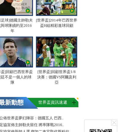
際足球]德國主帥勒夫
[世界盃]2014年巴西世界
與球隊續約至2016
盃H組精彩進球回顧
年
界盃]回顧巴西世界盃
[世界盃]回顧世界盃1/8
根廷不是一個人的球
決賽：德國VS阿爾及利
隊
亞
最新動態
世界盃資訊速遞
FA公佈世界盃夢幻陣容：德國五人 巴西..
足協宣佈主帥勒夫留任 將率隊戰2016..
足協宣佈新帥人選 鄧加二進宮取代斯科拉..