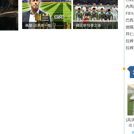
內馬
FI
巴西
佩蘭-請勇敢一點
國足世預賽之路
德國
拜仁
拉姆
拉姆
[高
出