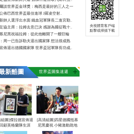
爾談世界盃金球獎：梅西是最好的三人之一
FA公佈巴西世界盃最佳進球 J羅凌空射..
新帥人選浮出水面 鐵血冠軍隊長二進宮勤..
央視體育客戶端
足協主席：拉姆去意已決 感謝為國征戰十..
點擊或掃描下載
慕尼黑祝福拉姆：從此他離開了一艘巨輪
：周一已告訴勒夫退出國家隊 想法很成熟
宣佈退出德國國家隊 世界盃冠軍隊長功成..
最新酷圖
世界盃圖集速遞
清組圖]傑拉德宣佈退
[高清組圖]四星德國抵慕
 回顧英格蘭隊生涯
尼黑慶祝 小豬激動跪地