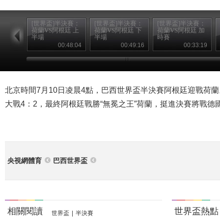
[世界盃]半決賽：
[世界盃]半決賽：
[世界盃]半決賽：
荷蘭VS阿根廷 上
荷蘭VS阿根廷 下
荷蘭VS阿根廷 加
半場
半場
時賽
00:48:04
00:49:16
00:33:19
北京時間7月10日凌晨4點，巴西世界盃半決賽阿根廷迎戰荷蘭。
大戰4：2，最終阿根廷戰勝“無冕之王”荷蘭，挺進決賽將戰德
央視網體育
巴西世界盃
相關閱讀
世界盃熱點
世界盃
|
半決賽