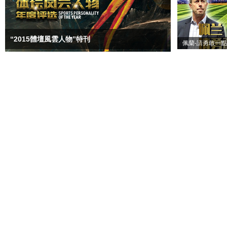
“2015體壇風雲人物”特刊
佩蘭-請勇敢一點