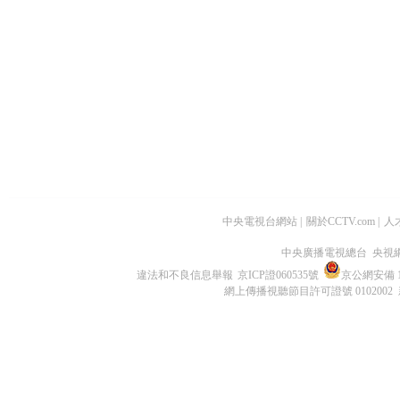
中央電視台網站
|
關於CCTV.com
|
人
中央廣播電視總台 央視
違法和不良信息舉報
京ICP證060535號
京公網安備 11
網上傳播視聽節目許可證號 0102002