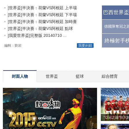
[世界盃]半決賽：荷蘭VS阿根廷 上半場
巴西世界盃
[世界盃]半決賽：荷蘭VS阿根廷 下半場
[世界盃]半決賽：荷蘭VS阿根廷 加時賽
德國隊奪冠之
[世界盃]半決賽：荷蘭VS阿根廷 點球
[我愛世界盃]完整版 20140710 ...
終極射手榜
編輯：劉岩
我要糾錯
封面人物
世界盃
籃球
綜合體育
“亞冠之巔”恒大