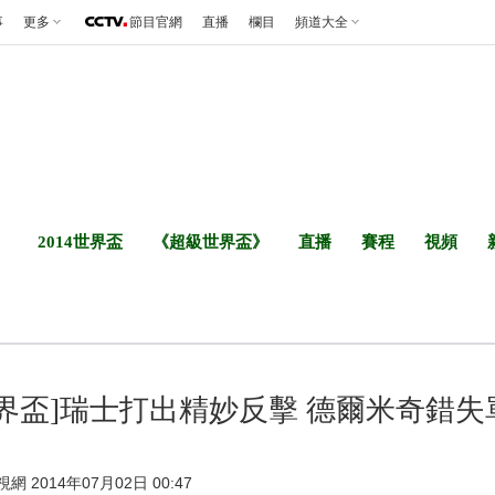
事
更多
節目官網
直播
欄目
頻道大全
2014世界盃
《超級世界盃》
直播
賽程
視頻
世界盃]瑞士打出精妙反擊 德爾米奇錯失
視網 2014年07月02日 00:47