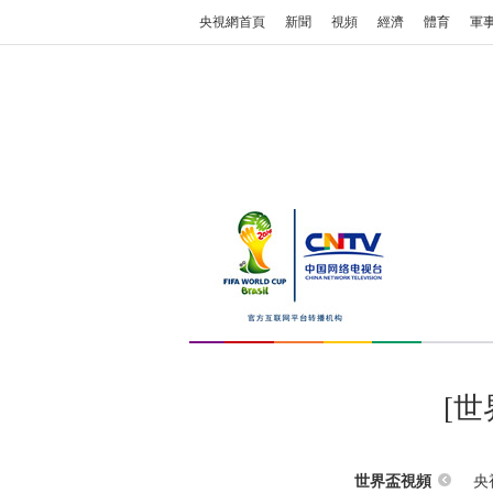
央視網首頁
新聞
視頻
經濟
體育
軍
[
央
世界盃視頻