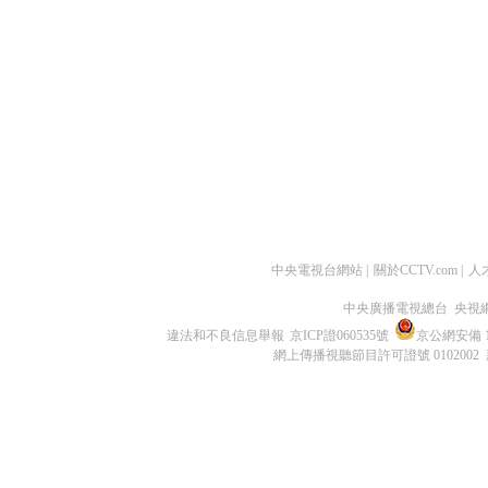
中央電視台網站
|
關於CCTV.com
|
人
中央廣播電視總台 央視
違法和不良信息舉報
京ICP證060535號
京公網安備 11
網上傳播視聽節目許可證號 0102002