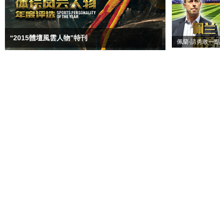
“2015體壇風雲人物”特刊
佩蘭-請勇敢一點