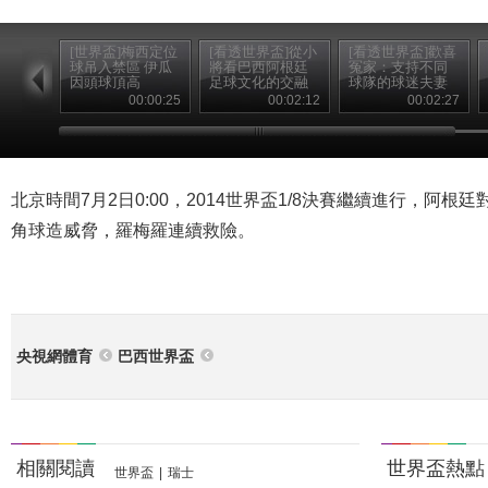
[世界盃]梅西定位
[看透世界盃]從小
[看透世界盃]歡喜
球吊入禁區 伊瓜
將看巴西阿根廷
冤家：支持不同
因頭球頂高
足球文化的交融
球隊的球迷夫妻
00:00:25
00:02:12
00:02:27
北京時間7月2日0:00，2014世界盃1/8決賽繼續進行，阿根
角球造威脅，羅梅羅連續救險。
央視網體育
巴西世界盃
相關閱讀
世界盃熱點
世界盃
|
瑞士