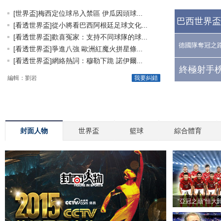
[世界盃]梅西定位球吊入禁區 伊瓜因頭球...
巴西世界盃
[看透世界盃]從小將看巴西阿根廷足球文化...
[看透世界盃]歡喜冤家：支持不同球隊的球...
德國隊奪冠之
[看透世界盃]爭進八強 歐洲紅魔火拼星條...
[看透世界盃]網絡熱詞：穆勒下跪 諾伊爾...
終極射手榜
編輯：劉岩
我要糾錯
封面人物
世界盃
籃球
綜合體育
“亞冠之巔”恒大