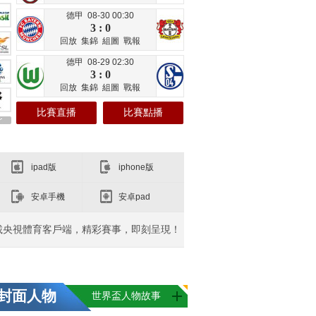
德甲 08-30 00:30
3 : 0
回放
集錦
組圖
戰報
德甲 08-29 02:30
3 : 0
回放
集錦
組圖
戰報
比賽直播
比賽點播
ipad版
iphone版
安卓手機
安卓pad
載央視體育客戶端，精彩賽事，即刻呈現！
封面人物
世界盃人物故事