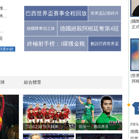
..
巴西世界盃賽事全程回放
世界盃記憶碎片
..
[國
正式
德國絕殺阿根廷奪第4冠
德國隊奪冠之路
..
能
終極射手榜：J羅獲金靴
數説巴西世界盃
我要糾錯
[世
阿
籃球
綜合體育
FI
“亞冠之巔”恒大歸來
邵佳一：難説再見
德國
巴西