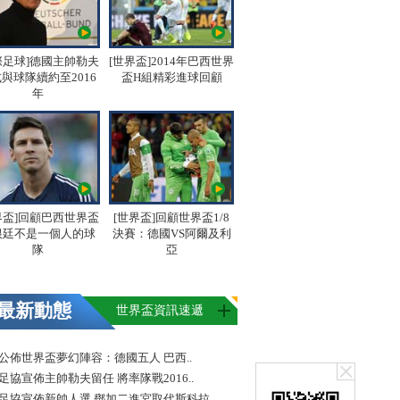
際足球]德國主帥勒夫
[世界盃]2014年巴西世界
與球隊續約至2016
盃H組精彩進球回顧
年
界盃]回顧巴西世界盃
[世界盃]回顧世界盃1/8
根廷不是一個人的球
決賽：德國VS阿爾及利
隊
亞
最新動態
世界盃資訊速遞
FA公佈世界盃夢幻陣容：德國五人 巴西..
足協宣佈主帥勒夫留任 將率隊戰2016..
足協宣佈新帥人選 鄧加二進宮取代斯科拉..