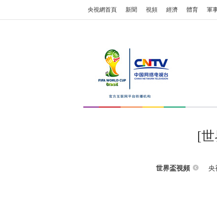
央視網首頁
新聞
視頻
經濟
體育
軍
[
央
世界盃視頻