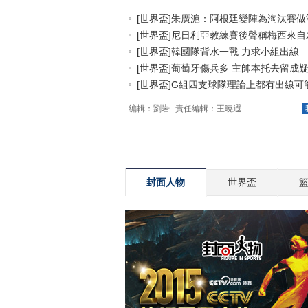
[世界盃]朱廣滬：阿根廷變陣為淘汰賽做準.
[世界盃]尼日利亞教練賽後聲稱梅西來自木.
[世界盃]韓國隊背水一戰 力求小組出線
[世界盃]葡萄牙傷兵多 主帥本托去留成疑.
[世界盃]G組四支球隊理論上都有出線可
編輯：劉岩
責任編輯：王曉遐
封面人物
世界盃