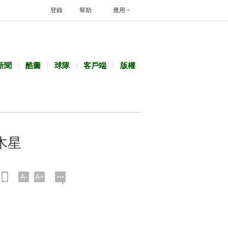
登錄
幫助
應用
新聞
酷圖
球隊
客戶端
版權
木星
A-
A+