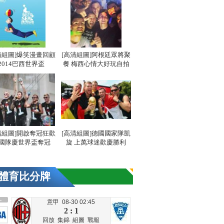
清組圖]爆笑漫畫回顧
[高清組圖]阿根廷眾將聚
2014巴西世界盃
餐 梅西心情大好玩自拍
清組圖]開啟奪冠狂歡
[高清組圖]德國國家隊凱
國隊慶世界盃奪冠
旋 上萬球迷歡慶勝利
體育比分牌
意甲 08-30 02:45
2 : 1
回放
集錦
組圖
戰報