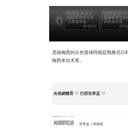
[世界盃]朱廣滬：
[世界盃]尼日
阿根廷變陣為淘
教練賽後聲稱
汰賽做準備
西來自木星
00:00:42
00:01
憑藉梅西的出色發揮阿根廷戰勝尼日
梅西來自木星。
央視網體育
巴西世界盃
相關閱讀
世界盃
|
阿根廷