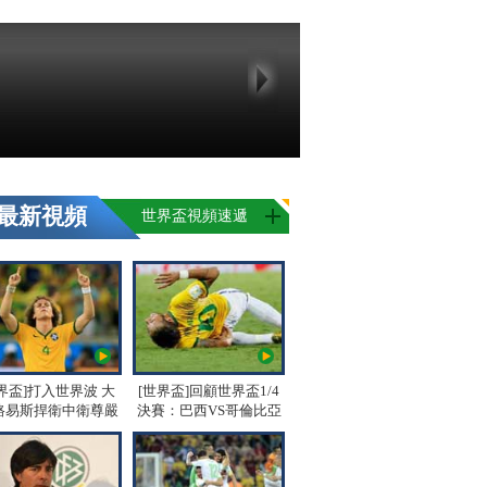
最新視頻
世界盃視頻速遞
界盃]打入世界波 大
[世界盃]回顧世界盃1/4
路易斯捍衛中衛尊嚴
決賽：巴西VS哥倫比亞