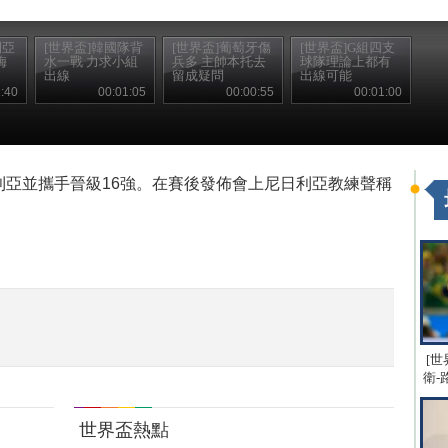
利亞
[世界盃]韓國隊背
[世界盃]葡萄牙傷
[世界盃]G組四支
梅
水一戰 力求小組
兵多 主帥本托去
球隊理論上都有
出線
留成疑問
出線可能
:40
00:01:05
00:00:55
00:01:00
利亞並攜手晉級16強。在賽後發佈會上尼日利亞教練聲稱
[世
衛-
世界盃熱點