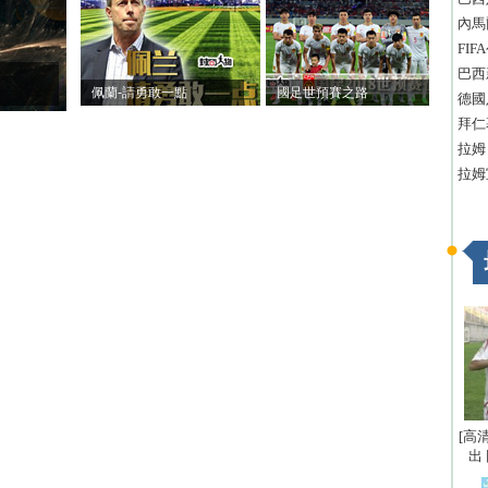
內馬
FI
巴西
佩蘭-請勇敢一點
國足世預賽之路
德國
拜仁
拉姆
拉姆
[高
出