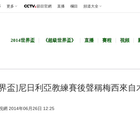
事
更多
節目官網
直播
欄目
頻道大全
2014世界盃
《超級世界盃》
直播
賽程
視頻
世界盃]尼日利亞教練賽後聲稱梅西來自
視網 2014年06月26日 12:25