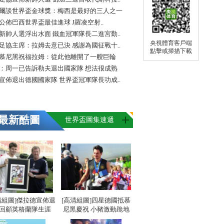
爾談世界盃金球獎：梅西是最好的三人之一
FA公佈巴西世界盃最佳進球 J羅凌空射..
新帥人選浮出水面 鐵血冠軍隊長二進宮勤..
央視體育客戶端
足協主席：拉姆去意已決 感謝為國征戰十..
點擊或掃描下載
慕尼黑祝福拉姆：從此他離開了一艘巨輪
：周一已告訴勒夫退出國家隊 想法很成熟
宣佈退出德國國家隊 世界盃冠軍隊長功成..
最新酷圖
世界盃圖集速遞
清組圖]傑拉德宣佈退
[高清組圖]四星德國抵慕
 回顧英格蘭隊生涯
尼黑慶祝 小豬激動跪地