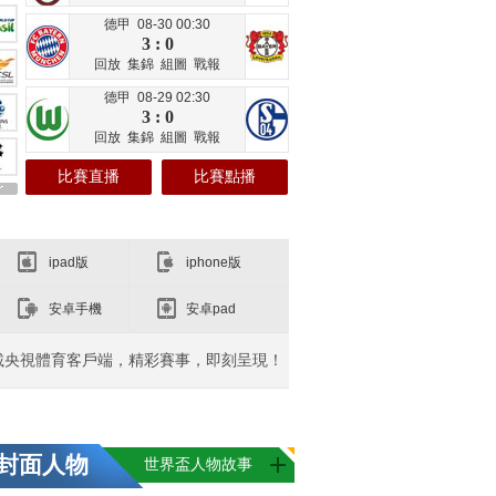
德甲 08-30 00:30
3 : 0
回放
集錦
組圖
戰報
德甲 08-29 02:30
3 : 0
回放
集錦
組圖
戰報
比賽直播
比賽點播
ipad版
iphone版
安卓手機
安卓pad
載央視體育客戶端，精彩賽事，即刻呈現！
封面人物
世界盃人物故事