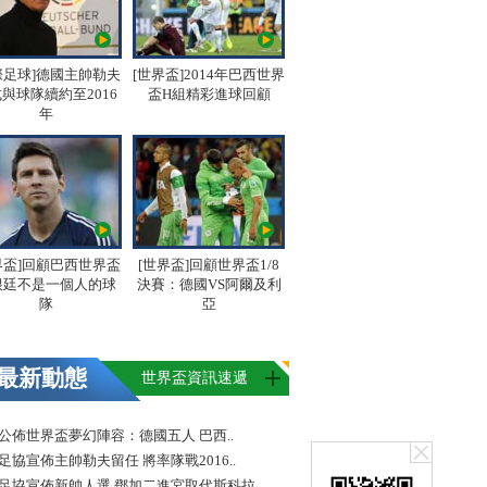
際足球]德國主帥勒夫
[世界盃]2014年巴西世界
與球隊續約至2016
盃H組精彩進球回顧
年
界盃]回顧巴西世界盃
[世界盃]回顧世界盃1/8
根廷不是一個人的球
決賽：德國VS阿爾及利
隊
亞
最新動態
世界盃資訊速遞
FA公佈世界盃夢幻陣容：德國五人 巴西..
足協宣佈主帥勒夫留任 將率隊戰2016..
足協宣佈新帥人選 鄧加二進宮取代斯科拉..