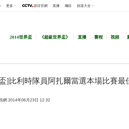
事
更多
節目官網
直播
欄目
頻道大全
2014世界盃
《超級世界盃》
直播
賽程
視頻
界盃]比利時隊員阿扎爾當選本場比賽最
視網 2014年06月23日 12:32