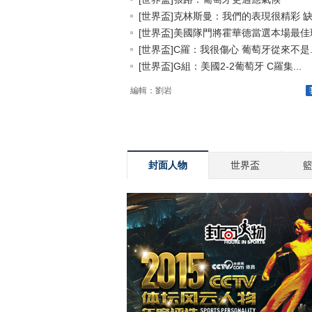
[世界盃]克林斯曼：我們的表現很精彩 缺.
[世界盃]美國隊門將霍華德當選本場最佳球.
[世界盃]C羅：我很傷心 葡萄牙從來不是..
[世界盃]G組：美國2-2葡萄牙 C羅集...
編輯：劉岩
封面人物
世界盃