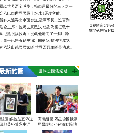
爾談世界盃金球獎：梅西是最好的三人之一
FA公佈巴西世界盃最佳進球 J羅凌空射..
新帥人選浮出水面 鐵血冠軍隊長二進宮勤..
央視體育客戶端
足協主席：拉姆去意已決 感謝為國征戰十..
點擊或掃描下載
慕尼黑祝福拉姆：從此他離開了一艘巨輪
：周一已告訴勒夫退出國家隊 想法很成熟
宣佈退出德國國家隊 世界盃冠軍隊長功成..
最新酷圖
世界盃圖集速遞
清組圖]傑拉德宣佈退
[高清組圖]四星德國抵慕
 回顧英格蘭隊生涯
尼黑慶祝 小豬激動跪地