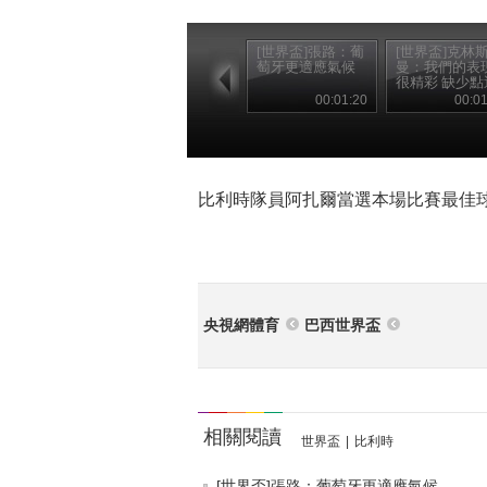
[世界盃]張路：葡
[世界盃]克林
萄牙更適應氣候
曼：我們的表
很精彩 缺少點
氣
00:01:20
00:01
比利時隊員阿扎爾當選本場比賽最佳
央視網體育
巴西世界盃
相關閱讀
世界盃
|
比利時
[世界盃]張路：葡萄牙更適應氣候