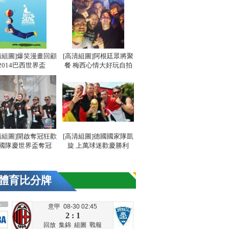
清組圖]爆笑漫畫回顧
[高清組圖]阿根廷眾將聚
2014巴西世界盃
餐 梅西心情大好玩自拍
清組圖]開啟奪冠狂歡
[高清組圖]德國國家隊凱
國隊慶世界盃奪冠
旋 上萬球迷歡慶勝利
體育比分牌
意甲 08-30 02:45
2 : 1
回放
集錦
組圖
戰報