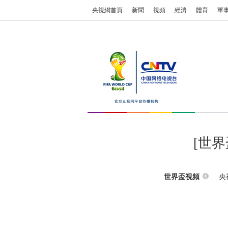
央視網首頁
新聞
視頻
經濟
體育
軍
[世
央
世界盃視頻