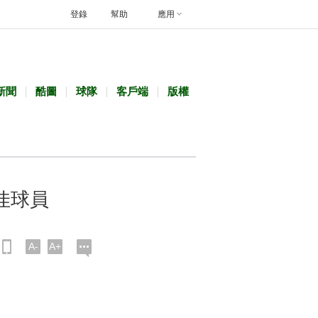
登錄
幫助
應用
新聞
酷圖
球隊
客戶端
版權
佳球員
A-
A+