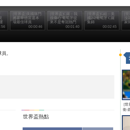
斯
[世界盃]美國隊門
[世界盃]C羅：我
[世界盃]G組：美
[
現
將霍華德當選本
很傷心 葡萄牙從
國2-2葡萄牙 C羅
沒
運
場最佳球員
來不是奪冠熱門
集錦
家
:56
00:00:46
00:01:40
00:02:45
球員。
[世
衛-
世界盃熱點