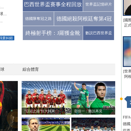
巴西世界盃賽事全程回放
世界盃記憶碎片
..
..
德國絕殺阿根廷奪第4冠
德國隊奪冠之路
[國
.
正式
終極射手榜：J羅獲金靴
數説巴西世界盃
我要糾錯
籃球
綜合體育
[世
阿
“亞冠之巔”恒大歸來
邵佳一：難説再見
FI
德國
巴西