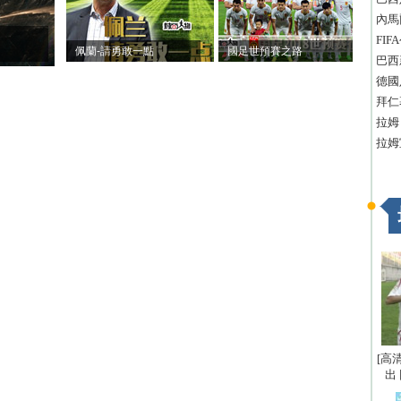
內馬
FI
佩蘭-請勇敢一點
國足世預賽之路
巴西
德國
拜仁
拉姆
拉姆
[高
出