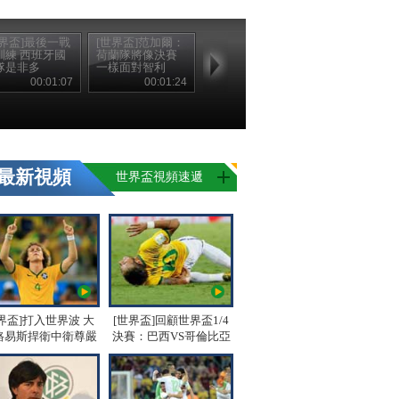
世界盃]最後一戰
[世界盃]范加爾：
訓練 西班牙國
荷蘭隊將像決賽
隊是非多
一樣面對智利
00:01:07
00:01:24
最新視頻
世界盃視頻速遞
界盃]打入世界波 大
[世界盃]回顧世界盃1/4
路易斯捍衛中衛尊嚴
決賽：巴西VS哥倫比亞