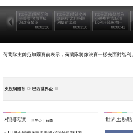
[世界盃]葡萄牙險
[世界盃]替補小將
[世界盃]各媒體為
平美國 保留晉級
送絕殺 比利時順
小將奧利吉點讚
淘汰賽希望
利提前出線
比利時晉級功臣
00:02:26
00:03:10
00:00:42
荷蘭隊主帥范加爾賽前表示，荷蘭隊將像決賽一樣去面對智利
央視網體育
巴西世界盃
相關閱讀
世界盃熱點
世界盃
|
荷蘭
[世界盃]葡萄牙險平美國 保留晉級淘汰賽...