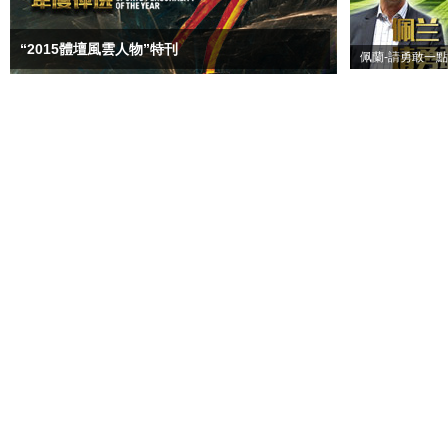
“2015體壇風雲人物”特刊
佩蘭-請勇敢一點