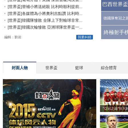
巴西世界盃
[世界盃]替補小將送絕殺 比利時順利提前...
[世界盃]各媒體為小將奧利吉點讚 比利時...
德國隊奪冠之
[世界盃]韓國隊慘敗 全隊上下對輸球非常...
[世界盃]韓國次輪慘敗 亞洲球隊世界盃一...
終極射手榜
編輯：劉岩
我要糾錯
封面人物
世界盃
籃球
綜合體育
“亞冠之巔”恒大