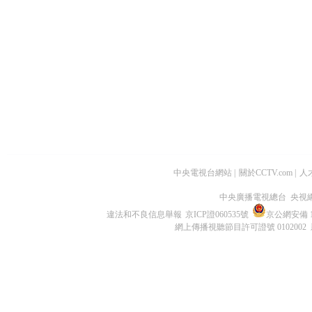
中央電視台網站
|
關於CCTV.com
|
人
中央廣播電視總台 央視
違法和不良信息舉報
京ICP證060535號
京公網安備 11
網上傳播視聽節目許可證號 0102002