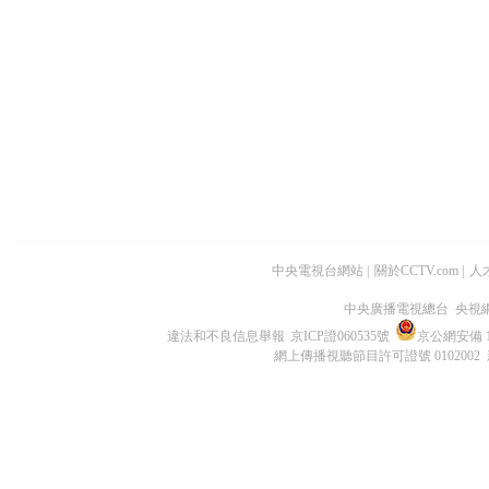
中央電視台網站
|
關於CCTV.com
|
人
中央廣播電視總台 央視
違法和不良信息舉報
京ICP證060535號
京公網安備 11
網上傳播視聽節目許可證號 0102002