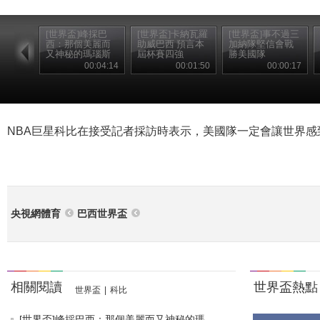
[世界盃]峰採巴
[世界盃]卡納瓦羅
[世界盃]事不過三
西：那個美麗而
助威巴西 預言本
加納隊堅信會戰
又神秘的瑪瑙斯
屆杯賽四強
勝美國隊
00:04:14
00:01:50
00:00:17
NBA巨星科比在接受記者採訪時表示，美國隊一定會讓世界感
央視網體育
巴西世界盃
相關閱讀
世界盃熱點
世界盃
|
科比
[世界盃]峰採巴西：那個美麗而又神秘的瑪...