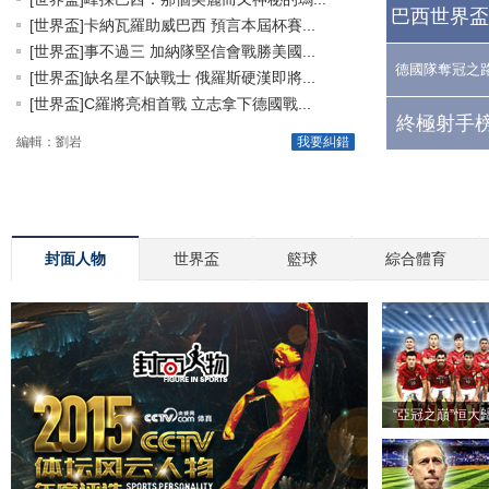
巴西世界盃
[世界盃]卡納瓦羅助威巴西 預言本屆杯賽...
[世界盃]事不過三 加納隊堅信會戰勝美國...
德國隊奪冠之
[世界盃]缺名星不缺戰士 俄羅斯硬漢即將...
[世界盃]C羅將亮相首戰 立志拿下德國戰...
終極射手榜
編輯：劉岩
我要糾錯
封面人物
世界盃
籃球
綜合體育
“亞冠之巔”恒大