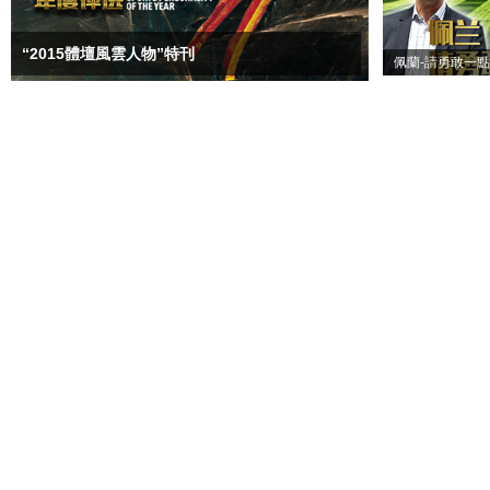
“2015體壇風雲人物”特刊
佩蘭-請勇敢一點