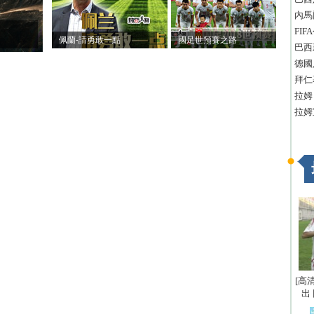
內馬
FI
佩蘭-請勇敢一點
國足世預賽之路
巴西
德國
拜仁
拉姆
拉姆
[高
出