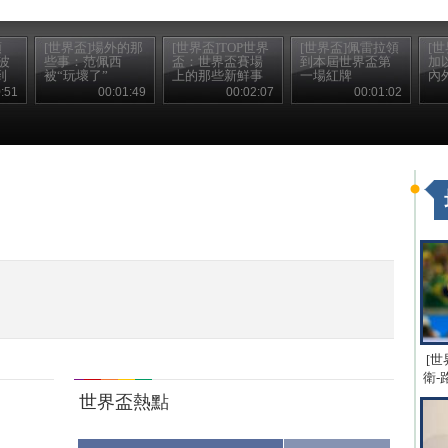
預
[世界盃]場外的那
[世界盃]TOP世界
[世界盃]佩雷拉領
[
波
些事：范佩西
盃：世界盃賽場
到本屆世界盃第
加
到
被“玩壞了”
上的那些新鮮事
一場紅牌
內
:51
00:01:49
00:02:07
00:01:02
。
[世
衛-
世界盃熱點
..