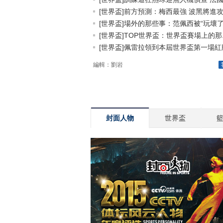
[世界盃]前方預測：梅西最強 波黑將進攻.
[世界盃]場外的那些事：范佩西被“玩壞了.
[世界盃]TOP世界盃：世界盃賽場上的那..
[世界盃]佩雷拉領到本屆世界盃第一場紅
編輯：劉岩
封面人物
世界盃