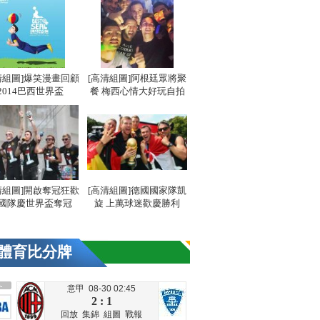
清組圖]爆笑漫畫回顧
[高清組圖]阿根廷眾將聚
2014巴西世界盃
餐 梅西心情大好玩自拍
清組圖]開啟奪冠狂歡
[高清組圖]德國國家隊凱
國隊慶世界盃奪冠
旋 上萬球迷歡慶勝利
體育比分牌
意甲 08-30 02:45
2 : 1
回放
集錦
組圖
戰報