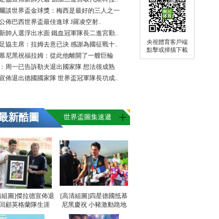
爾談世界盃金球獎：梅西是最好的三人之一
FA公佈巴西世界盃最佳進球 J羅凌空射..
新帥人選浮出水面 鐵血冠軍隊長二進宮勤..
央視體育客戶端
足協主席：拉姆去意已決 感謝為國征戰十..
點擊或掃描下載
慕尼黑祝福拉姆：從此他離開了一艘巨輪
：周一已告訴勒夫退出國家隊 想法很成熟
宣佈退出德國國家隊 世界盃冠軍隊長功成..
最新酷圖
世界盃圖集速遞
清組圖]傑拉德宣佈退
[高清組圖]四星德國抵慕
 回顧英格蘭隊生涯
尼黑慶祝 小豬激動跪地