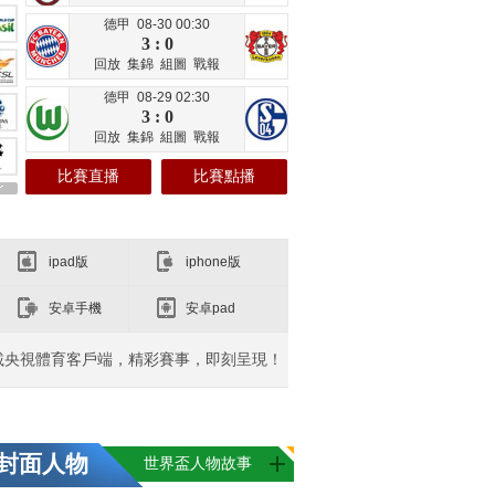
德甲 08-30 00:30
3 : 0
回放
集錦
組圖
戰報
德甲 08-29 02:30
3 : 0
回放
集錦
組圖
戰報
比賽直播
比賽點播
ipad版
iphone版
安卓手機
安卓pad
載央視體育客戶端，精彩賽事，即刻呈現！
封面人物
世界盃人物故事