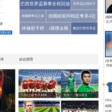
巴西世界盃賽事全程回放
世界盃記憶碎片
..
..
德國絕殺阿根廷奪第4冠
德國隊奪冠之路
[國
.
正式
牌
終極射手榜：J羅獲金靴
數説巴西世界盃
我要糾錯
籃球
綜合體育
[世
阿
“亞冠之巔”恒大歸來
邵佳一：難説再見
FI
德國
巴西