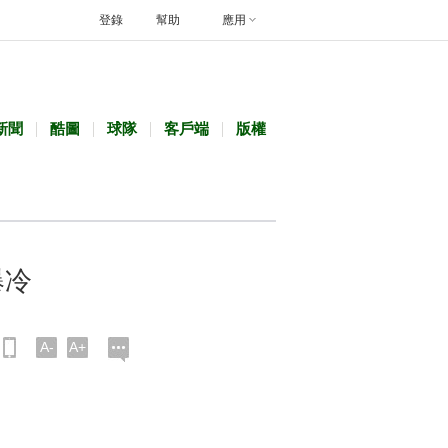
登錄
幫助
應用
新聞
酷圖
球隊
客戶端
版權
爆冷
A-
A+