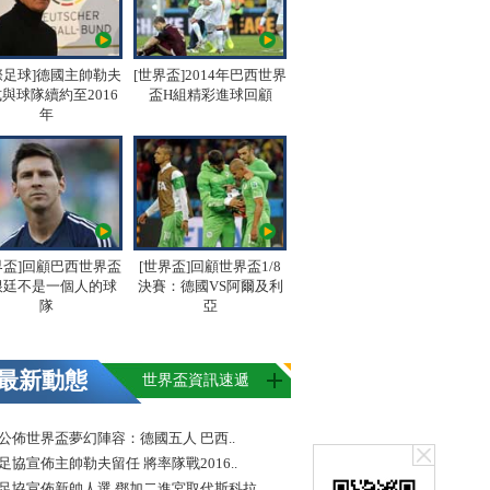
際足球]德國主帥勒夫
[世界盃]2014年巴西世界
與球隊續約至2016
盃H組精彩進球回顧
年
界盃]回顧巴西世界盃
[世界盃]回顧世界盃1/8
根廷不是一個人的球
決賽：德國VS阿爾及利
隊
亞
最新動態
世界盃資訊速遞
FA公佈世界盃夢幻陣容：德國五人 巴西..
足協宣佈主帥勒夫留任 將率隊戰2016..
足協宣佈新帥人選 鄧加二進宮取代斯科拉..