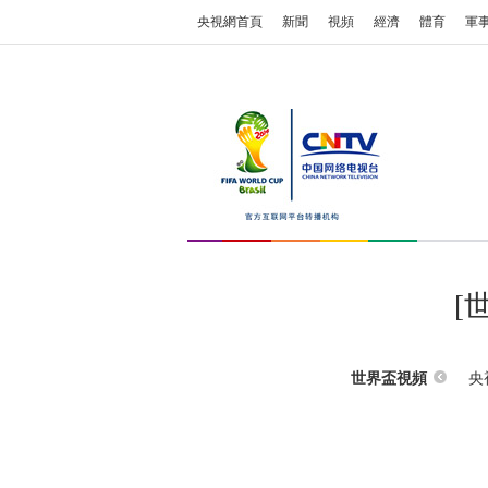
央視網首頁
新聞
視頻
經濟
體育
軍
[
央
世界盃視頻