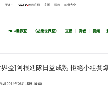
事
更多
節目官網
直播
欄目
頻道大全
2014世界盃
《超級世界盃》
直播
賽程
視頻
世界盃]阿根廷隊日益成熟 拒絕小組賽
視網 2014年06月15日 19:00