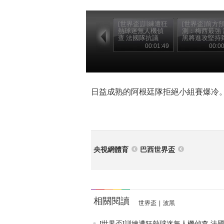
[世界盃]訓練遭狂
[世界盃]前方
熱球迷無人機偵
測：梅西最強 
查 法國隊抗議
黑將進攻堅持
底
00:01:49
00:00
日益成熟的阿根廷隊拒絕小組賽爆冷
央視網體育
巴西世界盃
相關閱讀
世界盃
|
波黑
[世界盃]訓練遭狂熱球迷無人機偵查 法國.