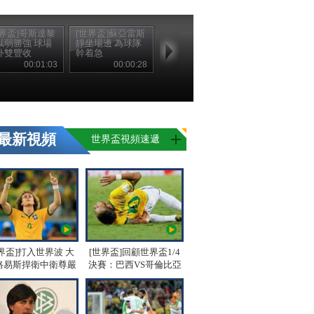
世界盃]哥斯達黎
[世界盃]蘇亞雷斯
以弱勝強 球場
靜坐場邊 為球隊
外雙豐收
幹着急
00:01:03
00:00:28
最新視頻
世界盃視頻速遞
界盃]打入世界波 大
[世界盃]回顧世界盃1/4
路易斯捍衛中衛尊嚴
決賽：巴西VS哥倫比亞