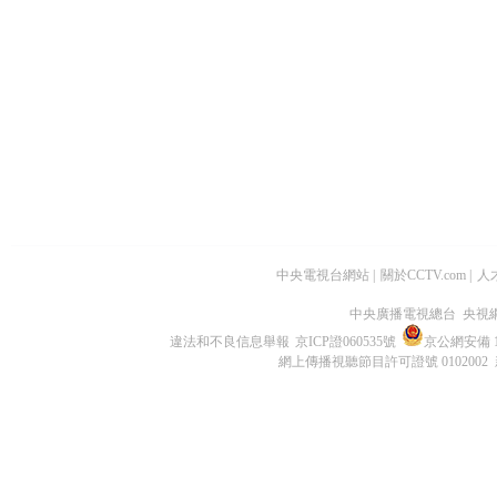
中央電視台網站
|
關於CCTV.com
|
人
中央廣播電視總台 央視
違法和不良信息舉報
京ICP證060535號
京公網安備 11
網上傳播視聽節目許可證號 0102002