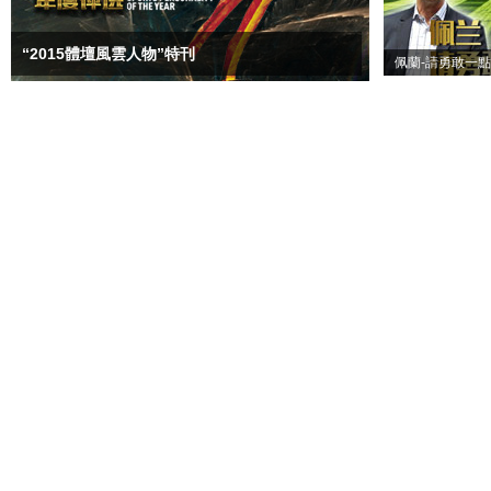
“2015體壇風雲人物”特刊
佩蘭-請勇敢一點