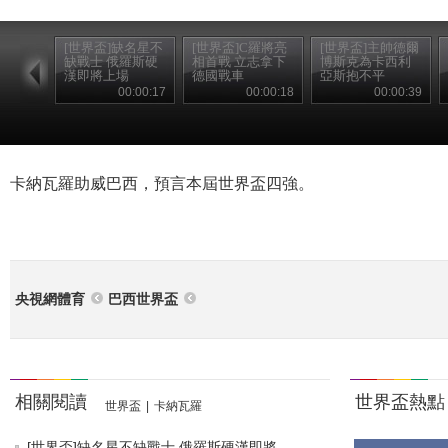
[世界盃]缺名星不
[世界盃]C羅將亮
[世界盃]主帥德爾
缺戰士 俄羅斯硬
相首戰 立志拿下
博斯克為卡西利
漢即將上場
德國戰車
亞斯抱不平
00:00:17
00:00:18
00:00:39
卡納瓦羅助威巴西，預言本屆世界盃四強。
央視網體育
巴西世界盃
相關閱讀
世界盃熱點
世界盃
|
卡納瓦羅
[世界盃]缺名星不缺戰士 俄羅斯硬漢即將...