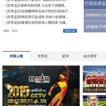
巴西世界盃
[世界盃]C羅將亮相首戰 立志拿下德國戰...
[世界盃]主帥德爾博斯克為卡西利亞斯抱不...
德國隊奪冠之
[世界盃]阿根廷隊日益成熟 拒絕小組賽爆...
[世界盃]訓練遭狂熱球迷無人機偵查 法國...
終極射手榜
編輯：劉岩
我要糾錯
封面人物
世界盃
籃球
綜合體育
“亞冠之巔”恒大