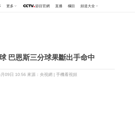
事
更多
節目官網
直播
欄目
頻道大全
分球 巴恩斯三分球果斷出手命中
月09日 10:56 來源：央視網
|
手機看視頻