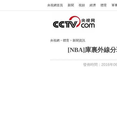
央視網首頁
新聞
視頻
經濟
體育
軍
央視網
>
體育
>
新聞資訊
[NBA]庫裏外線
發佈時間：2016年06