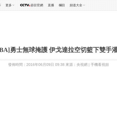
事
更多
節目官網
直播
欄目
頻道大全
NBA]勇士無球掩護 伊戈達拉空切籃下雙手
發佈時間：2016年06月09日 09:38 來源：央視網
|
手機看視頻