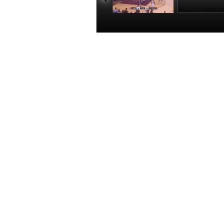
[NBA]歐文單打庫
[NBA]歐文側
裏 背後運球突然
球 毫不猶豫
幹拔命中跳投
三分空心入
00:00:17
00:00
北京時間6月9日，2015-16賽季
切籃下雙手灌筐，勇士8-21騎士。
相關報道：
[NBA]歐文單打庫裏 背後運球突然
[NBA]歐文側翼接球 毫不猶豫出手
[NBA]勇士無球掩護 伊戈達拉空切
[NBA]格林突破分球 伊戈達拉籃下
【
打印
】【
舉報/糾錯
】【
複製鏈結
】【
轉發郵