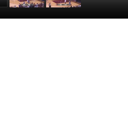
翼接
[NBA]勇士無球掩
[NBA]格林突破分
出手
護 伊戈達拉空切
球 伊戈達拉籃下
網
籃下雙手灌筐
接球再送暴扣
:12
00:00:08
00:00:11
NBA總決賽勇士對陣騎士第三場開賽，勇士無球掩護，伊戈達拉空
賽事
幹拔命中跳投
三分空心入網
籃下雙手灌筐
接球再送暴扣
件
】
編輯：毛睿