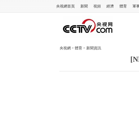
央視網首頁
新聞
視頻
經濟
體育
軍
央視網
>
體育
>
新聞資訊
[