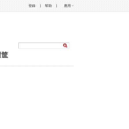
登錄
幫助
應用
灌筐