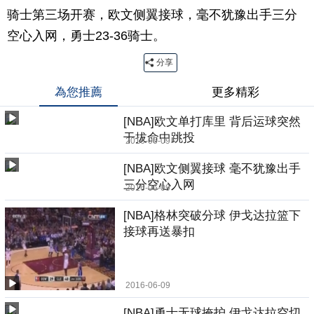
骑士第三场开赛，欧文侧翼接球，毫不犹豫出手三分
空心入网，勇士23-36骑士。
分享
為您推薦
更多精彩
[NBA]欧文单打库里 背后运球突然
干拔命中跳投
2016-06-09
[NBA]欧文侧翼接球 毫不犹豫出手
三分空心入网
2016-06-09
[NBA]格林突破分球 伊戈达拉篮下
接球再送暴扣
2016-06-09
[NBA]勇士无球掩护 伊戈达拉空切