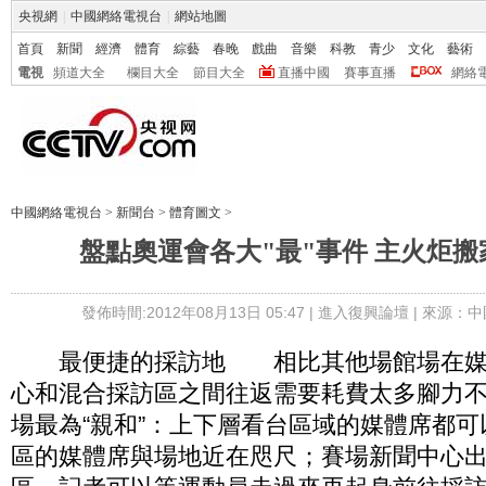
央視網
|
中國網絡電視台
|
網站地圖
首頁
新聞
經濟
體育
綜藝
春晚
戲曲
音樂
科教
青少
文化
藝術
電視
頻道大全
欄目大全
節目大全
直播中國
賽事直播
網絡
中國網絡電視台
>
新聞台
>
體育圖文
>
盤點奧運會各大"最"事件 主火炬
發佈時間:2012年08月13日 05:47 |
進入復興論壇
| 來源：中
最便捷的採訪地 相比其他場館場在媒
心和混合採訪區之間往返需要耗費太多腳力不
場最為“親和”：上下層看台區域的媒體席都
區的媒體席與場地近在咫尺；賽場新聞中心出