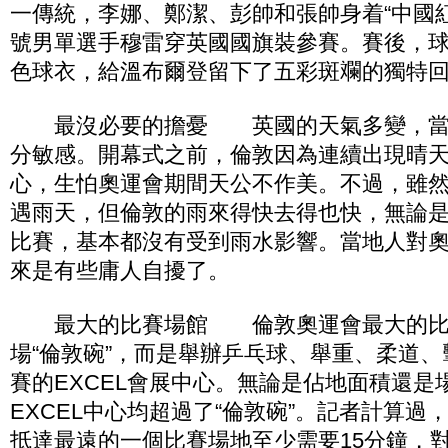
一傳統，李娜、鄭潔、彭帥和張帥身着“中國
號男單選手穆雷穿英國國旗裝參賽。賽後，
色球衣，給溫布爾登留下了五彩斑斕的獨特
最沒必要的擔憂 英國的天氣多變，當
分敏感。開幕式之前，倫敦因為連續出現晴
心，生怕奧運會期間天公不作美。不過，雖
遇雨天，但倫敦的雨來得快去得也快，無論
比賽，基本都沒有受到雨水影響。當地人對
來是有些庸人自擾了。
最大的比賽場館 倫敦奧運會最大的比
場“倫敦碗”，而是舉辦乒乓球、舉重、柔道
賽的EXCEL會展中心。無論是佔地面積還是
EXCEL中心均超過了“倫敦碗”。記者計算過
抵達最遠的一個比賽場地至少需要15分鐘，對