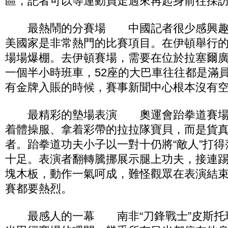
區，記者可以等運動員走過來再起身前往採
最熱鬧的分賽場 中國記者很少感興趣
美國家是非常熱門的比賽項目。在伊頓舉行
場場爆棚。去伊頓賽場，需要在位於拉塞爾
一個半小時班車，52座的大巴車往往都是滿
有金牌入賬的時候，賽事新聞中心根本沒有
最精彩的墊場表演 奧運會跆拳道賽場
着體操服、拿着彩帶的拉拉隊寶貝，而是貨
者。跆拳道功夫小子以一對十仍將“敵人”打
十足。表演者翻轉騰挪展示腿上功夫，接連踢
塊木板，動作一氣呵成，難怪觀眾在表演結
賽都要熱烈。
最感人的一幕 南非“刀鋒戰士”皮斯托瑞斯