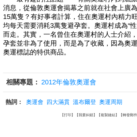
消息，從倫敦奧運會揭幕之前就在社會上廣為
15萬隻？有好事者計算，住在奧運村內精力
均每天需要消耗3萬隻避孕套。奧運村成為“性
而走。其實，一名曾住在奧運村的人士介紹
孕套並非為了使用，而是為了收藏，因為奧
奧運標誌的特供商品。
相關專題：
2012年倫敦奧運會
熱詞：
奧運會
四大滿貫
溫布爾登
奧運周期
【
打印
】【
我要糾錯
】【
複製鏈結
】【
轉發郵