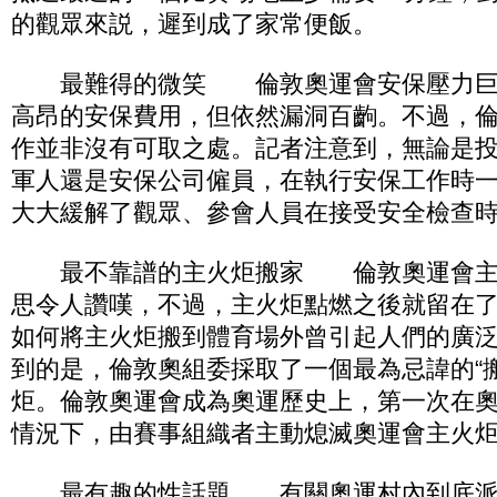
的觀眾來説，遲到成了家常便飯。
最難得的微笑 倫敦奧運會安保壓力巨
高昂的安保費用，但依然漏洞百齣。不過，
作並非沒有可取之處。記者注意到，無論是
軍人還是安保公司僱員，在執行安保工作時
大大緩解了觀眾、參會人員在接受安全檢查
最不靠譜的主火炬搬家 倫敦奧運會主
思令人讚嘆，不過，主火炬點燃之後就留在
如何將主火炬搬到體育場外曾引起人們的廣
到的是，倫敦奧組委採取了一個最為忌諱的“
炬。倫敦奧運會成為奧運歷史上，第一次在
情況下，由賽事組織者主動熄滅奧運會主火
最有趣的性話題 有關奧運村內到底派