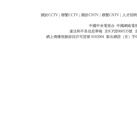
關於CCTV
|
聯繫CCTV
|
關於CNTV
|
聯繫CNTV
|
人才招聘
中國中央電視台 中國網絡電
違法和不良信息舉報
京ICP證060535號
網上傳播視聽節目許可證號 0102004
新出網證（京）字0