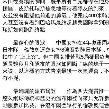
米田徑賽場的瞬間，幾乎所有目光都停在他
接區，皮斯托瑞斯焦急地等待着隊友的到來
友並沒有阻擋他前進的勇氣，他完成400米
人甚至沒有看到巴哈馬最終超越美國隊拿到
瑞斯如何跑到終點。
最傷心的眼淚 中國女排在4年奧運周期
日本隊。倫敦奧運會女排8強賽對陣日本隊，
抽中了“上上簽”。但中國女排苦戰5局卻最終
隊長魏秋月和隊友的眼淚如同斷了線的珠子
來説，以這樣的方式告別最後一次奧運會，
有不滿。
最絢爛的溫布爾登 作為四大滿貫惟一
悠久網球傳統和歷史的溫布爾登向來只允許
動服參加比賽。在溫布爾登舉行的倫敦奧運