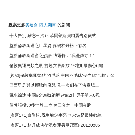
搜索更多
奧運會
四大滿貫
的新聞
十大告別:難忘王治郅 菲爾普斯演絢麗告別儀式
盤點倫敦奧運之巨星篇 孫楊林丹榜上有名
盤點倫敦奧運會之妙語-博爾特：“我是傳奇！”
倫敦奧運另類之最:捷剋女最豪放 坐地姐最傷心(圖)
[視頻]倫敦奧運盤點-羽毛球 中國羽毛球“夢之隊”包攬五金
巴西男足難以擺脫的魔咒 又一次倒在了決賽場上
跳水綜述:中國6金3銀1銅歷史第2佳 男子單人0冠
個性張揚90後悄然上位 奪三分之一中國金牌
[奧運1+1]白岩松:既生瑜定生亮 李永波是最棒教練
[奧運1+1]林丹成功衛冕奧運男單冠軍!(20120805)