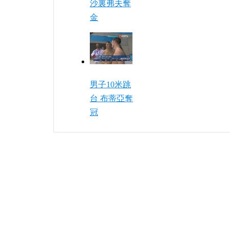
沙裏弗夫奪
金
男子10米跳
台 布蒂亞奪
冠