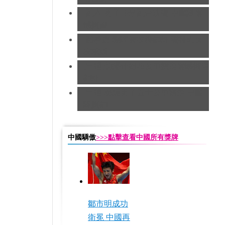
[跳水]男子10米跳台決賽
中國隊遺
憾摘銀
[跆拳道]劉哮波收穫銅牌 賽後向女
友求婚
[田徑]切陽什姐20公里競走遺憾摘得
銅牌
[田徑]奧運男子五十公里競走 中國
隊摘銅
中國驕傲
>>>點擊查看中國所有獎牌
鄒市明成功
衛冕 中國再