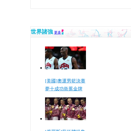
世界諸強
更多
[美國]奧運男籃決賽
夢十成功衛冕金牌