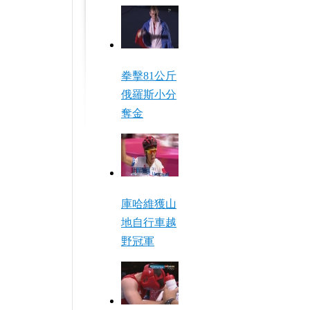
拳擊81公斤
俄羅斯小分
奪金
庫哈維獲山
地自行車越
野冠軍