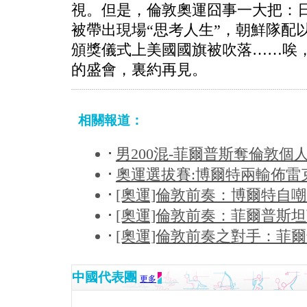
視。但是，倫敦奧運囧事一大把：
被帶出現場“思考人生”，朝鮮隊配
頒獎儀式上美國國旗被吹落……唉
的盛會，裏約再見。
相關報道：
男200混-菲爾普斯奪倫敦個人
奧運選拔賽:博爾特兩輸佈雷克
[奧運]倫敦前奏：博爾特自嘲
[奧運]倫敦前奏：菲爾普斯坦
[奧運]倫敦前奏之對手：菲
中國代表團
更多