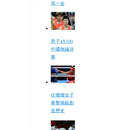
添一金
男子4X100
中國無緣決
賽
任燦燦女子
拳擊摘銀創
造歷史