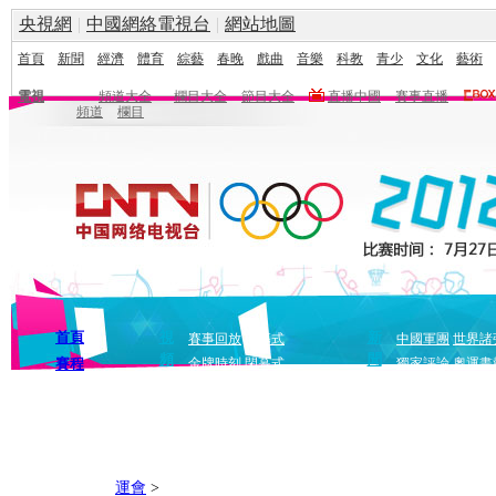
央視網
|
中國網絡電視台
|
網站地圖
首頁
新聞
經濟
體育
綜藝
春晚
戲曲
音樂
科教
青少
文化
藝術
電視
頻道大全
欄目大全
節目大全
直播中國
賽事直播
頻道
欄目
首頁
視
新
賽事回放
開幕式
中國軍團
世界諸
頻
聞
賽程
金牌時刻
閉幕式
獨家評論
奧運畫
運會
>