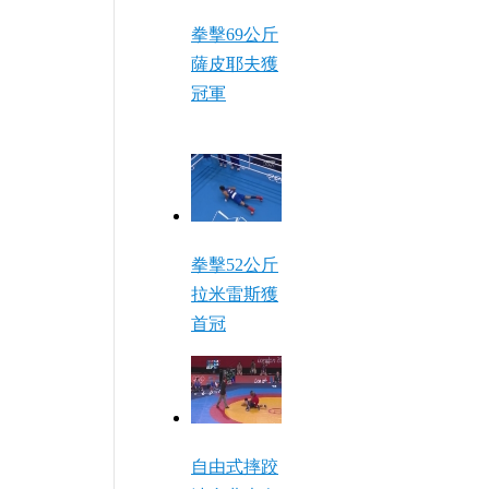
拳擊69公斤
薩皮耶夫獲
冠軍
拳擊52公斤
拉米雷斯獲
首冠
自由式摔跤