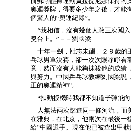
前蘇聯體操運動員拉提尼娜保持的
奧運獎牌，得要多少年之後，才能
個驚人的“奧運紀錄”。
“我相信，沒有幾個人敢三次闖入
獎台上。”－－劉國梁
十年一劍，壯志未酬。２９歲的王
乓球男單決賽，卻一次次眼睜睜看
意，然而沒有人能夠抹殺他的成績
與努力。中國乒乓球教練劉國梁説
正的奧運精神”。
“扣動扳機時我都不知道子彈飛向
人無法兩次踏進同一條河流，而美
在雅典，在北京，他兩次在最後一
給”中國選手。現在他已被查出甲