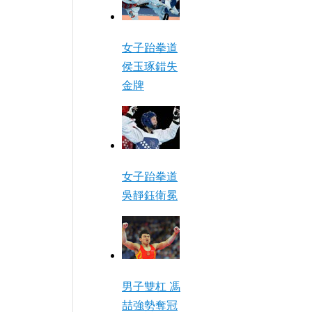
女子跆拳道
侯玉琢錯失
金牌
女子跆拳道
吳靜鈺衛冕
男子雙杠 馮
喆強勢奪冠