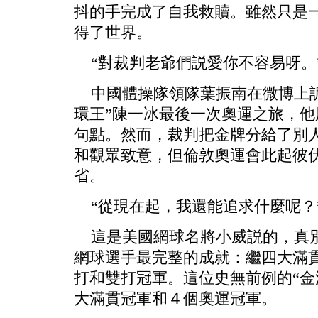
抖的手完成了自我救贖。雖然只是
得了世界。
“對裁判老爺們説愛你不容易呀。
中國體操隊領隊葉振南在微博上訴
環王”陳一冰最後一次奧運之旅，
句點。然而，裁判把金牌分給了別
和觀眾致意，但倫敦奧運會此起彼
省。
“從現在起，我還能追求什麼呢？
這是美國網球名將小威説的，真別
網球選手最完整的成就：繼四大滿
打和雙打冠軍。這位史無前例的“金
大滿貫冠軍和４個奧運冠軍。