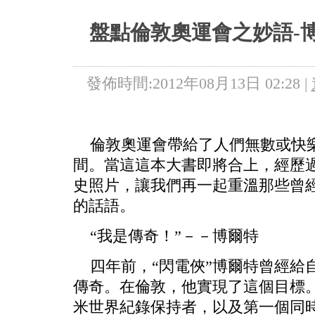
5+VIP
有獎競猜
客戶端下載
微博
盤點倫敦奧運會之妙語-
發佈時間:2012年08月13日 02:28 |
倫敦奧運會帶給了人們無數或快樂
間。當這這本大書即將合上，經歷
史照片，讓我們再一起重溫那些曾
的話語。
“我是傳奇！”－－博爾特
四年前，“閃電俠”博爾特曾經給
傳奇。在倫敦，他實現了這個目標
米世界紀錄保持者，以及第一個同