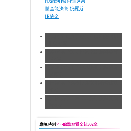
[俄羅斯]藝術體操集
體全能決賽 俄羅斯
隊摘金
[現代五項]女子現代五項 阿薩道斯
凱特奪冠
[拳擊]男子91公斤以上級 約書亞奪
得冠軍
[手球]奧運男子手球決賽 法國隊蟬
聯冠軍
[田徑]男子馬拉松 基普羅蒂奇成功
奪冠
[摔跤]男子自由式96公斤 美國瓦爾
內摘金
巔峰時刻
>>>點擊查看全部302金