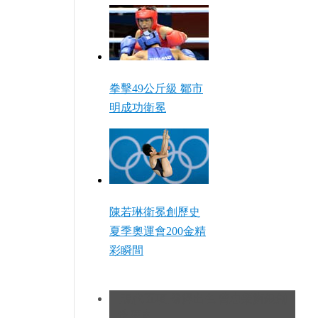
拳擊49公斤級 鄒市
明成功衛冕
陳若琳衛冕創歷史
夏季奧運會200金精
彩瞬間
[現代五項]發揮出色 曹忠榮摘銀創
造歷史