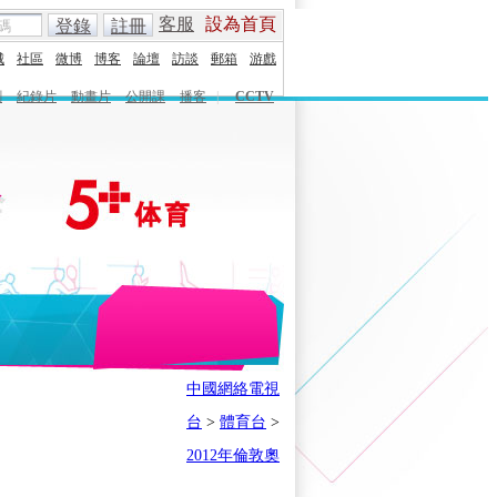
客服
設為首頁
登錄
註冊
城
社區
微博
博客
論壇
訪談
郵箱
游戲
劇
紀錄片
動畫片
公開課
播客
|
CCTV
English
Español
Français
中國網絡電視
時刻
體育之星
5+奧運下午茶
台
>
體育台
>
會
奧運風雲會
我在現場
歷史
2012年倫敦奧