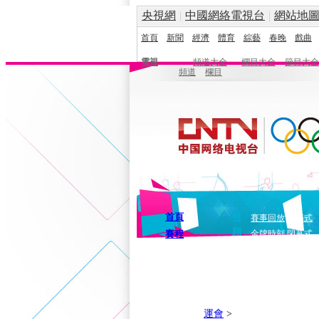
央視網
|
中國網絡電視台
|
網站地
首頁
新聞
經濟
體育
綜藝
春晚
戲曲
電視
頻道大全
欄目大全
節目大全
頻道
欄目
首頁
視
賽事回放
開幕式
頻
賽程
金牌時刻
閉幕式
運會
>