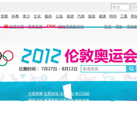
圖
音樂
科教
青少
文化
藝術
公益
産經
汽車
旅游
健康
時尚
三農
商
直播中國
賽事直播
網絡電視客戶端
|
高清
電影
電視
新
原
中國軍團
世界諸強
項目盤點
每日回顧
聞
創
獨家評論
奧運畫報
比賽場館
倫敦攻略
獨家策劃
中國驕傲
巔峰
5+北京奧運夜
全景奧運