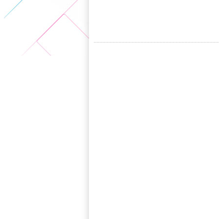
5+VIP
有獎競猜
客戶端下載
微博