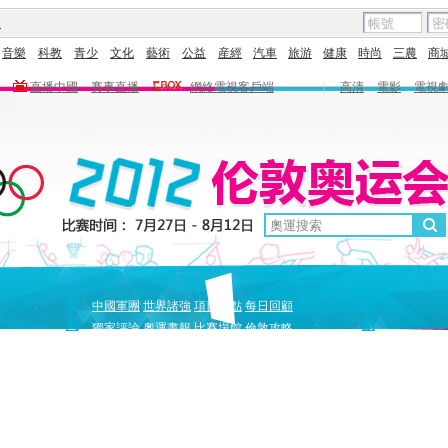
圖
音樂
科教
青少
文化
藝術
公益
産經
汽車
旅游
健康
時尚
三農
商
直播中國
賽事直播
網絡電視客戶端
|
高清
電影
電視
新
原
中國軍團
世界諸強
項目盤點
每日回顧
聞
創
獨家評論
奧運畫報
比賽場館
倫敦攻略
獨家策劃
中國驕傲
巔峰
5+北京奧運夜
全景奧運