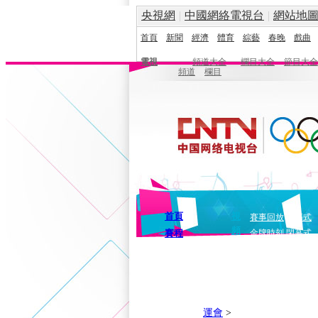
央視網
|
中國網絡電視台
|
網站地
首頁
新聞
經濟
體育
綜藝
春晚
戲曲
電視
頻道大全
欄目大全
節目大全
頻道
欄目
首頁
視
賽事回放
開幕式
頻
賽程
金牌時刻
閉幕式
運會
>