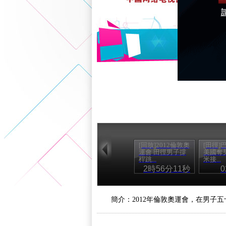
[回放]2012倫敦奧
[田徑]
運會 田徑男子撐
美國奪男
桿跳...
米接...
2時56分11秒
簡介：2012年倫敦奧運會，在男子