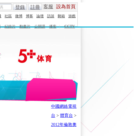
客服
設為首頁
登錄
註冊
城
社區
微博
博客
論壇
訪談
郵箱
游戲
劇
紀錄片
動畫片
公開課
播客
|
CCTV
English
Español
Français
中國網絡電視
時刻
體育之星
5+奧運下午茶
台
>
體育台
>
會
奧運風雲會
我在現場
歷史
2012年倫敦奧