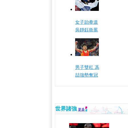
女子跆拳道
吳靜鈺衛冕
男子雙杠 馮
喆強勢奪冠
世界諸強
更多