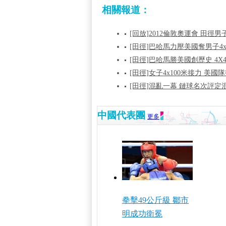
相關報道：
[回放]2012倫敦奧運會 田徑
[田徑]巴哈馬力壓美國奪男子4x
[田徑]巴哈馬勝美國創歷史 4X
[田徑]女子4x100米接力 美
[田徑]混亂一幕 鏈球名次評定
中國代表團
更多
拳擊49公斤級 鄒市
明成功衛冕