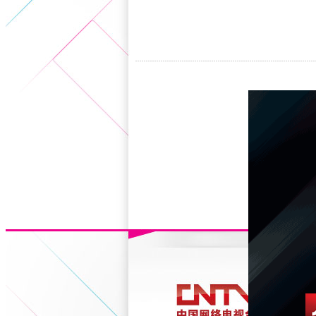
5+VIP
有獎競猜
客戶端下載
微博