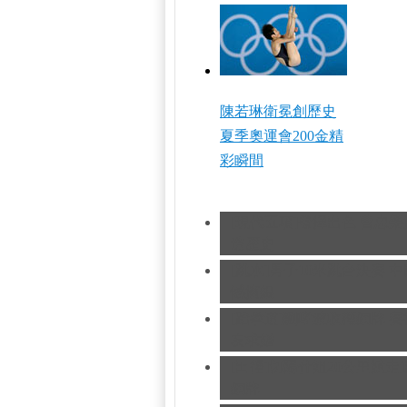
陳若琳衛冕創歷史
夏季奧運會200金精
彩瞬間
[現代五項]發揮出色 曹忠
造歷史
[跳水]男子10米跳台決賽
中
憾摘銀
[跆拳道]劉哮波收穫銅牌 
友求婚
[田徑]切陽什姐20公里競
銅牌