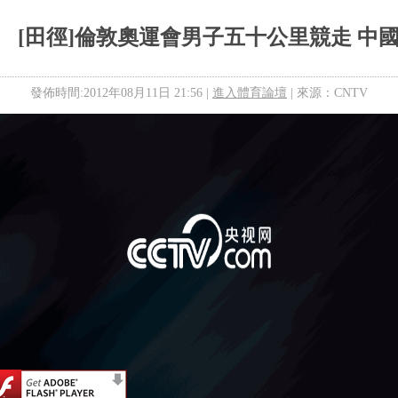
[田徑]倫敦奧運會男子五十公里競走 中
發佈時間:2012年08月11日 21:56 |
進入體育論壇
| 來源：CNTV