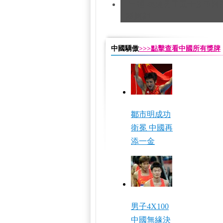
[田徑]奧運男子五十公里競
隊摘銅
中國驕傲
>>>點擊查看中國所有獎牌
鄒市明成功
衛冕 中國再
添一金
男子4X100
中國無緣決