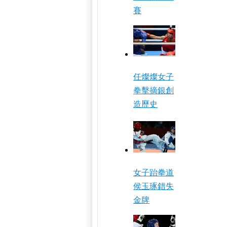
賽
任燦燦女子
拳擊摘銀創
造歷史
女子跆拳道
侯玉琢錯失
金牌