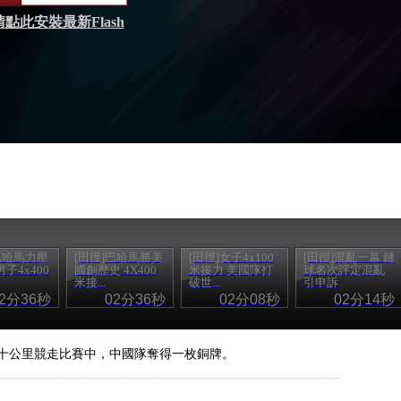
請點此安裝最新Flash
巴哈馬力壓
[田徑]巴哈馬勝美
[田徑]女子4x100
[田徑]混亂一幕 鏈
子4x400
國創歷史 4X400
米接力 美國隊打
球名次評定混亂
米接...
破世...
引申訴
02分36秒
02分36秒
02分08秒
02分14秒
五十公里競走比賽中，中國隊奪得一枚銅牌。