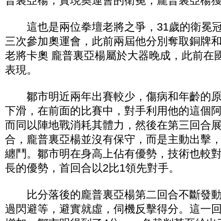
普裏亞楊，實現奧運會的衛冕，龐普裏亞楊
這也是兩位拳壇老將之爭，31歲的衛冕冠
三次參加奧運會，此前兩屆他分別奪取銅牌和
老將卡奧 龐普裏亞楊屬於大器晚成，此前在
表現。
鄒市明近兩年出賽較少，傷病和年齡的原
下滑，在前面的比賽中，對手利用他的這個
而同以陣地戰消耗其體力，然後在第三回合
合，龐普裏亞楊並沒有保守，而是主動出擊
纏鬥。鄒市明在身高上佔有優勢，技術也較
長的優勢，首回合以2比1領先對手。
比分落後的龐普裏亞楊第二回合不斷發動
過閃避等，避實就虛，伺機反擊得分。這一