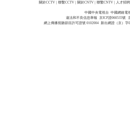
關於CCTV
|
聯繫CCTV
|
關於CNTV
|
聯繫CNTV
|
人才招聘
中國中央電視台 中國網絡電
違法和不良信息舉報
京ICP證060535號
網上傳播視聽節目許可證號 0102004
新出網證（京）字0