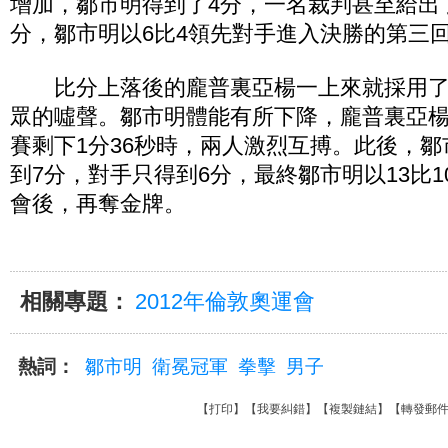
增加，鄒市明得到了4分，一名裁判甚至給出
分，鄒市明以6比4領先對手進入決勝的第三
比分上落後的龐普裏亞楊一上來就採用了
眾的噓聲。鄒市明體能有所下降，龐普裏亞
賽剩下1分36秒時，兩人激烈互搏。此後，
到7分，對手只得到6分，最終鄒市明以13比
會後，再奪金牌。
相關專題：
2012年倫敦奧運會
熱詞：
鄒市明
衛冕冠軍
拳擊
男子
【
打印
】【
我要糾錯
】【
複製鏈結
】【
轉發郵