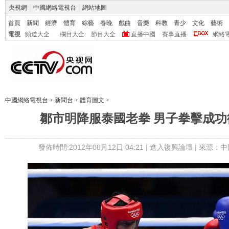
央視網
|
中國網絡電視台
|
網站地圖
首頁
新聞
經濟
體育
綜藝
春晚
戲曲
音樂
科教
青少
文化
藝術
電視
頻道大全
欄目大全
節目大全
直播中國
賽事直播
網絡
中國網絡電視台
>
新聞台
>
體育圖文
>
鄒市明降服泰國老拳 男子拳擊成功
發佈時間:2012年08月12日 04:21 |
進入復興論壇
| 來源：中