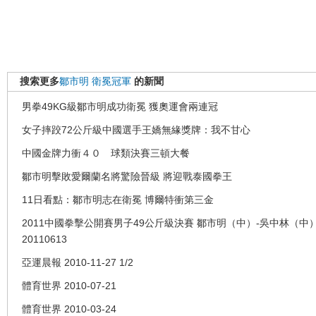
搜索更多
鄒市明
衛冕冠軍
的新聞
男拳49KG級鄒市明成功衛冕 獲奧運會兩連冠
女子摔跤72公斤級中國選手王嬌無緣獎牌：我不甘心
中國金牌力衝４０ 球類決賽三頓大餐
鄒市明擊敗愛爾蘭名將驚險晉級 將迎戰泰國拳王
11日看點：鄒市明志在衛冕 博爾特衝第三金
2011中國拳擊公開賽男子49公斤級決賽 鄒市明（中）-吳中林（中
20110613
亞運晨報 2010-11-27 1/2
體育世界 2010-07-21
體育世界 2010-03-24