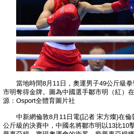
當地時間8月11日，奧運男子49公斤級拳
市明奪得金牌。圖為中國選手鄒市明（紅）
源：Osport全體育圖片社
中新網倫敦8月11日電(記者 宋方燦)在倫
公斤級的決賽中，中國名將鄒市明以13比10