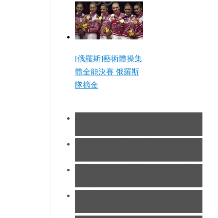
[俄羅斯]藝術體操集
體全能決賽 俄羅斯
隊摘金
[現代五項]女子現代五項 阿薩道斯
凱特奪冠
[拳擊]男子91公斤以上級 約書亞奪
得冠軍
[手球]奧運男子手球決賽 法國隊蟬
聯冠軍
[田徑]男子馬拉松 基普羅蒂奇成功
奪冠