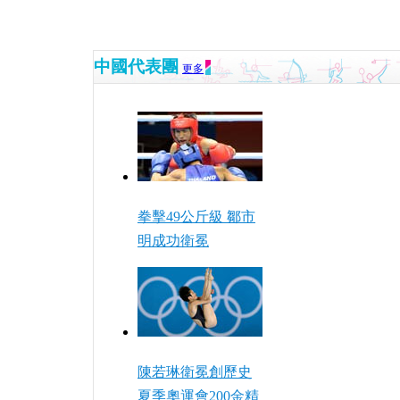
中國代表團
更多
拳擊49公斤級 鄒市
明成功衛冕
陳若琳衛冕創歷史
夏季奧運會200金精