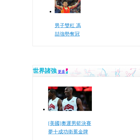
男子雙杠 馮
喆強勢奪冠
世界諸強
更多
[美國]奧運男籃決賽
夢十成功衛冕金牌