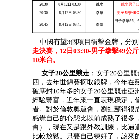
20:30
8
月
12
日
03:30
跳水
跳水男子
1
20:30
8
月
12
日
03:30
拳擊
男子拳擊
49
男子拳擊
56
、
20:45
8
月
12
日
03:45
拳擊
中國有望3個項目衝擊金牌，分別
走決賽，12日03:30-男子拳擊49公斤
10米台。
女子20公里競走
：女子20公里
四，去年世錦賽摘取銀牌，今年在
破塵封10年多的女子20公里競走
經驗豐富，近年來一直表現穩定，
者。對於倫敦奧運會，劉虹顯得很
感覺自己的心態比以前成熟了很多
會），現在又是跟外教訓練，比過
比較放鬆。只要自己練好了，該來的