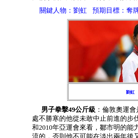
關鍵人物：劉虹
預期目標：奪
劉虹
男子拳擊49公斤級
：倫敦奧運會
處不勝寒的他從未敢中止前進的步伐
和2010年亞運會來看，鄒市明的
流的，否則他不可能在淡出兩年後