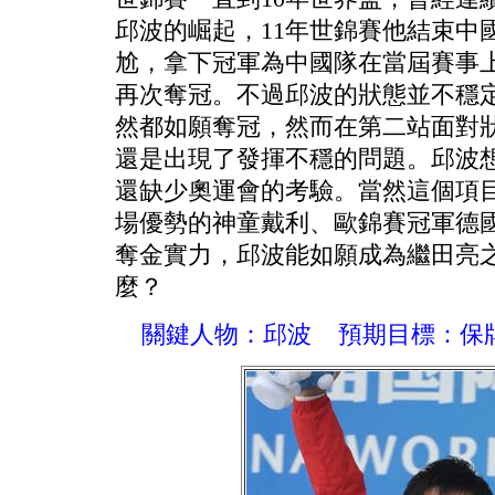
邱波的崛起，11年世錦賽他結束中
尬，拿下冠軍為中國隊在當屆賽事
再次奪冠。不過邱波的狀態並不穩
然都如願奪冠，然而在第二站面對
還是出現了發揮不穩的問題。邱波
還缺少奧運會的考驗。當然這個項
場優勢的神童戴利、歐錦賽冠軍德
奪金實力，邱波能如願成為繼田亮
麼？
關鍵人物：邱波
預期目標：保