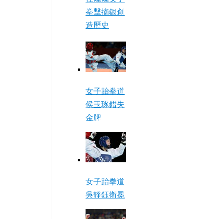
拳擊摘銀創
造歷史
女子跆拳道
侯玉琢錯失
金牌
女子跆拳道
吳靜鈺衛冕