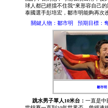
球人都已經擋不住我”來形容自己
泰國選手彭培宏，鄒市明能夠再次
關鍵人物：鄒市明
預期目標：
鄒市明
跳水男子單人10米台：
一直是中
世錦賽一直到10年世界盃，曾經連