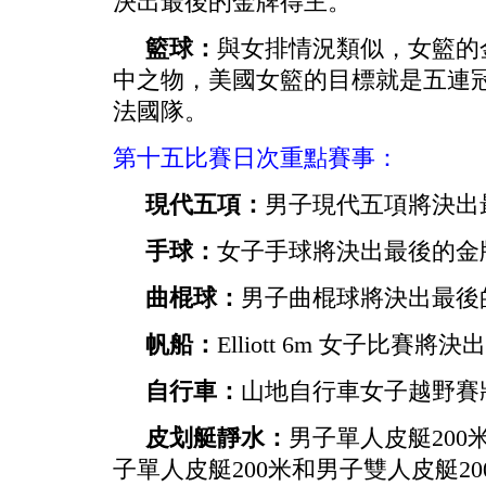
決出最後的金牌得主。
籃球：
與女排情況類似，女籃的
中之物，美國女籃的目標就是五連
法國隊。
第十五比賽日次重點賽事：
現代五項：
男子現代五項將決出
手球：
女子手球將決出最後的金
曲棍球：
男子曲棍球將決出最後
帆船：
Elliott 6m 女子比賽
自行車：
山地自行車女子越野賽
皮划艇靜水：
男子單人皮艇200
子單人皮艇200米和男子雙人皮艇2