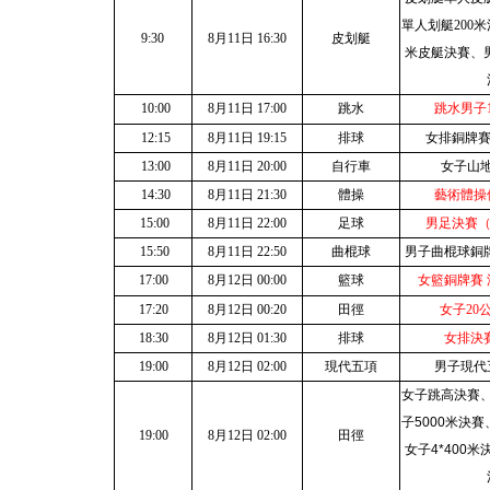
單人划艇
200
米
9:30
8
月
11
日
16:30
皮划艇
米
皮艇決賽、
10:00
8
月
11
日
17:00
跳水
跳水男子
12:15
8
月
11
日
19:15
排球
女排銅牌
13:00
8
月
11
日
20:00
自行車
女子山
14:30
8
月
11
日
21:30
體操
藝術體操
15:00
8
月
11
日
22:00
足球
男足決賽
15:50
8
月
11
日
22:50
曲棍球
男子曲棍球銅牌
17:00
8
月
12
日
00:00
籃球
女籃銅牌賽
17:20
8
月
12
日
00:20
田徑
女子
20
18:30
8
月
12
日
01:30
排球
女排決賽
19:00
8
月
12
日
02:00
現代五項
男子現代
女子跳高決賽
子
5000
米
決賽
19:00
8
月
12
日
02:00
田徑
女子
4*
400
米