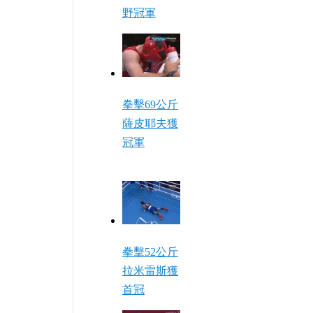
野冠軍
拳擊69公斤
薩皮耶夫獲
冠軍
拳擊52公斤
拉米雷斯獲
首冠