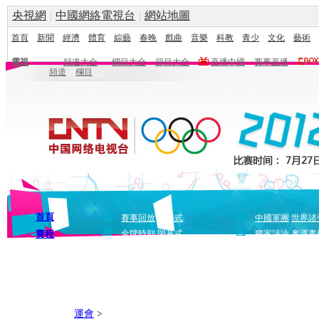
央視網
|
中國網絡電視台
|
網站地圖
首頁
新聞
經濟
體育
綜藝
春晚
戲曲
音樂
科教
青少
文化
藝術
電視
頻道大全
欄目大全
節目大全
直播中國
賽事直播
頻道
欄目
首頁
視
新
賽事回放
開幕式
中國軍團
世界諸
頻
聞
賽程
金牌時刻
閉幕式
獨家評論
奧運畫
運會
>