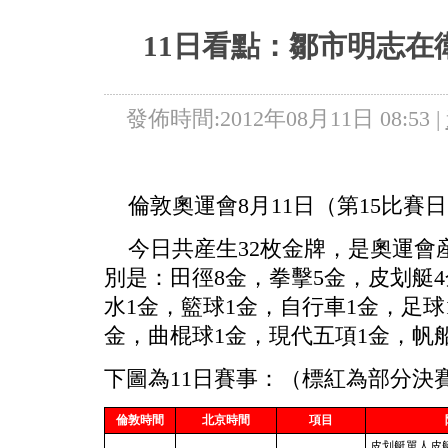
5+VIP
有獎競猜
客戶端下載
微博
11日看點：鄒市明志在
發佈時間:2012年08月11日 08:53 |
倫敦奧運會8月11日（第15比賽
今日共産生32枚金牌，是奧運會
別是：田徑8金，拳擊5金，皮划艇4
水1金，籃球1金，自行車1金，足球
金，曲棍球1金，現代五項1金，帆
下圖為11日賽事：（標紅為部分決
倫敦時間
北京時間
項目
皮划艇單人皮