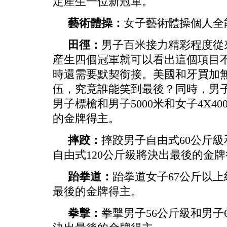
定産生一位新冠軍。
藝術體操：
女子藝術體操個人全
田徑：
男子百米接力精彩程度從
産生四個冠軍就可以看出這個項目
時還需要默契銜接。美國和牙買加
伍，究竟誰能笑到最後？同時，男子
男子標槍和男子5000米和女子4X4
的金牌得主。
摔跤：
摔跤男子自由式60公斤級
自由式120公斤級將決出最後的金
跆拳道：
跆拳道女子67公斤以上
最後的金牌得主。
拳擊：
拳擊男子56公斤級和男子