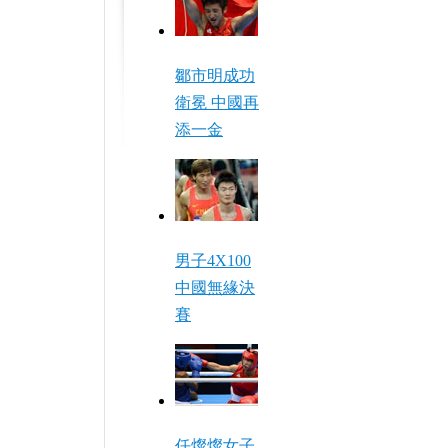
鄒市明成功
衛冕 中國再
添一金
男子4X100
中國無緣決
賽
任燦燦女子