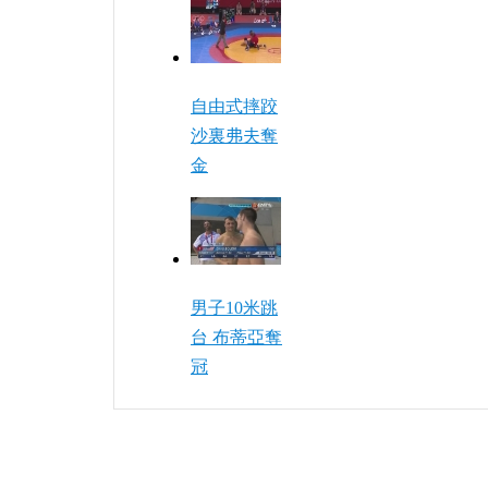
自由式摔跤
沙裏弗夫奪
金
男子10米跳
台 布蒂亞奪
冠