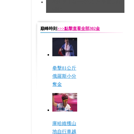
[摔跤]男子自由式96公斤 美國瓦爾
內摘金
巔峰時刻
>>>點擊查看全部302金
拳擊81公斤
俄羅斯小分
奪金
庫哈維獲山
地自行車越