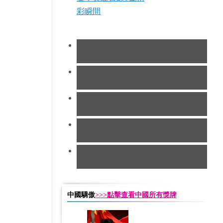
彩瞬間
[現代五項]發揮出色 曹忠榮摘銀創
造歷史
[跳水]男子10米跳台決賽
中國隊遺
憾摘銀
[跆拳道]劉哮波收穫銅牌 賽後向女
友求婚
[田徑]切陽什姐20公里競走遺憾摘得
銅牌
[田徑]奧運男子五十公里競走 中國
隊摘銅
中國驕傲
>>>點擊查看中國所有獎牌