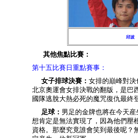
邱波
其他焦點比賽：
第十五比賽日重點賽事：
女子排球決賽：
女排的巔峰對決也
北京奧運會女排決戰的翻版，是巴
國隊逃脫大熱必死的魔咒復仇最終
足球：
男足的金牌也將在今天産
想肯定是無法實現了，因為他們壓
資格。那麼究竟誰會笑到最後呢？