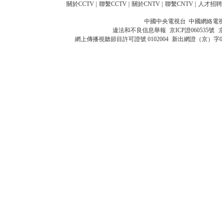
關於CCTV
|
聯繫CCTV
|
關於CNTV
|
聯繫CNTV
|
人才招聘
中國中央電視台 中國網絡電
違法和不良信息舉報
京ICP證060535號
網上傳播視聽節目許可證號 0102004
新出網證（京）字0