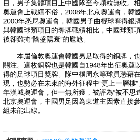
目，男子集體項目上中國隊至今顆粒無收。
奧運會上戰績不俗，2008年北京奧運會，韓
2000年悉尼奧運會，韓國男子曲棍球奪得銀
與韓國球類項目的奪牌戰績相比，中國球類
後卻難掩“陰盛陽衰”的尷尬。
本屆倫敦奧運會韓國男足取得的銅牌，也
關注。這枚銅牌也是韓國自1948年出征奧運
得的足球項目獎牌。隊中樸周永等球員憑藉
現，也勢必在未來的海外征程中“更上一層樓”。
年漢城奧運會，但一無所獲，被評為“被不思進取
北京奧運會，中國男足因為東道主因素直接
組未能出線。