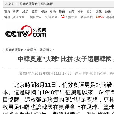
央視網
|
中國網絡電視台
|
網站地圖
首頁
新聞
經濟
體育
綜藝
春晚
戲曲
音樂
科教
青少
文化
藝術
電視
頻道大全
欄目大全
節目大全
直播中國
賽事直播
網絡
中國網絡電視台
>
新聞台
>
體育圖文
>
中韓奧運"大球"比拼:女子遠勝韓國
發佈時間:2012年08月11日 17:58 |
進入復興論壇
| 來源：央
北京時間8月11日，倫敦奧運男足銅牌戰，
本。這是韓國自1948年出征奧運以來，64
目獎牌。這枚彌足珍貴的奧運男足獎牌，更
枚男足銅牌也讓韓國在奧運會上在足球、籃