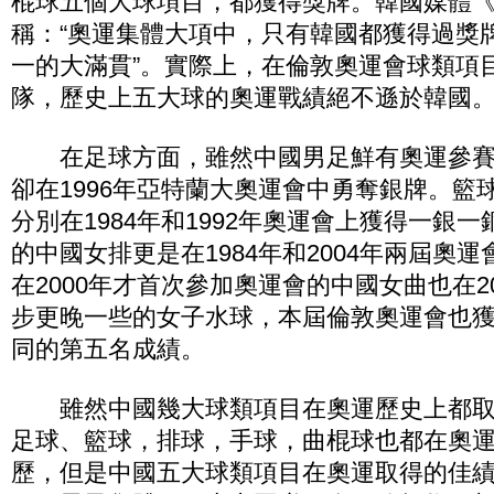
棍球五個大球項目，都獲得獎牌。韓國媒體
稱：“奧運集體大項中，只有韓國都獲得過獎
一的大滿貫”。實際上，在倫敦奧運會球類項目
隊，歷史上五大球的奧運戰績絕不遜於韓國
在足球方面，雖然中國男足鮮有奧運參賽
卻在1996年亞特蘭大奧運會中勇奪銀牌。籃
分別在1984年和1992年奧運會上獲得一銀
的中國女排更是在1984年和2004年兩屆奧
在2000年才首次參加奧運會的中國女曲也在2
步更晚一些的女子水球，本屆倫敦奧運會也
同的第五名成績。
雖然中國幾大球類項目在奧運歷史上都取
足球、籃球，排球，手球，曲棍球也都在奧
歷，但是中國五大球類項目在奧運取得的佳