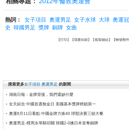
相關專題：
2012年倫敦奧運會
熱詞：
女子項目
奧運男足
女子水球
大球
奧運冠
史
韓國男足
獎牌
銅牌
女曲
【
打印
】【
我要糾錯
】【
複製鏈結
】【
轉發郵
搜索更多
女子項目
奧運男足
的新聞
湖南日報：金牌背後，我們還缺什麼
全天綜合:中國首遇無金日 美國基本獎牌榜鎖第一
奧運8月11日看點:中國金牌力衝40 球類決賽三頓大餐
奧運男足-樸周永單騎叩關 韓國2-0擒日本首奪銅牌