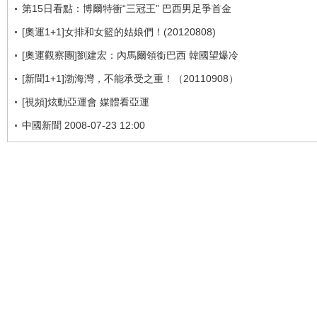
第15日看點：博爾特衝“三冠王” 巴西男足爭首金
[奧運1+1]女排和女籃的姑娘們！(20120808)
[奧運觀察團]劉建宏：內馬爾領銜巴西 韓國望爆冷
[新聞1+1]渤海灣，不能承受之重！（20110908）
[視頻]炫動亞運會 媒體看亞運
中國新聞 2008-07-23 12:00