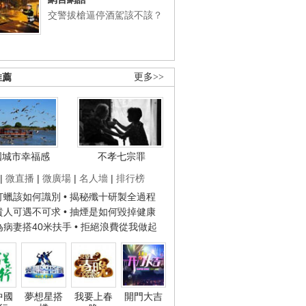
交警拔槍逼停酒駕該不該？
推薦
更多>>
國城市幸福感
不孝七宗罪
|
微直播
|
微廣場
|
名人墻
|
排行榜
子打蠟該如何識別
• 揭秘殲十研製全過程
種貴人可遇不可求
• 抽煙是如何毀掉健康
人為病妻搭40米扶手
• 拒絕浪費從我做起
中國
夢想星搭
我要上春
開門大吉