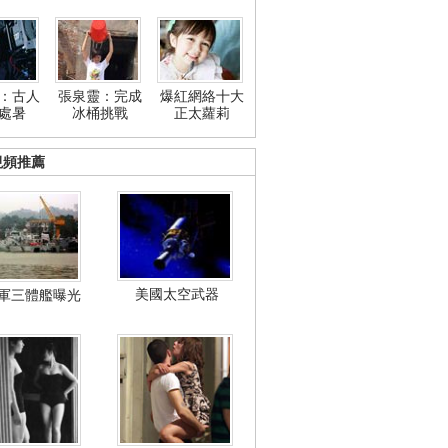
：古人
張泉靈：完成
爆紅網絡十大
處暑
冰桶挑戰
正太蘿莉
視頻推薦
美國太空武器
軍三體艦曝光