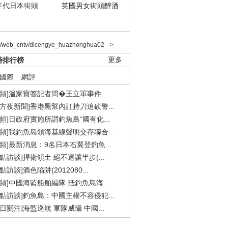
年代日本街頭
英國男女街頭醉酒
2/web_cntv/dicengye_huazhonghua02 -->
時排行榜
更多
國際
網評
視頻]溫家寶答記者問�王立軍事件
東方夜新聞]香港黑幫內訌持刀追砍警...
視頻]日政府實施所謂釣魚島“國有化...
視頻]我釣魚島領海基線聲明交存聯合...
視頻]最新消息：9名日本右翼登釣魚...
焦點訪談]捍衛領土 絕不退讓半步(...
點訪談]酒色陷阱(2012080...
視頻]中國海監船舶編隊 抵釣魚島海...
焦點訪談]釣魚島：中國主權不容侵犯...
今日關注]海監巡航 軍隊威懾 中國...