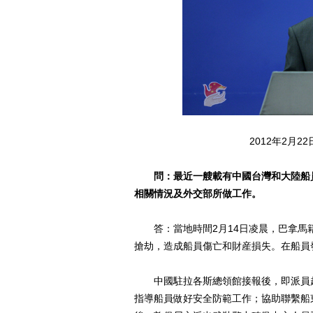
2012年2月2
問：最近一艘載有中國台灣和大陸船
相關情況及外交部所做工作。
答：當地時間2月14日凌晨，巴拿馬籍
搶劫，造成船員傷亡和財産損失。在船員
中國駐拉各斯總領館接報後，即派員趕
指導船員做好安全防範工作；協助聯繫船