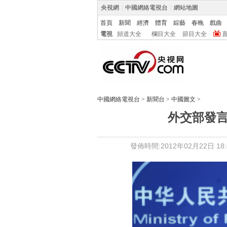
央視網
|
中國網絡電視台
|
網站地圖
首頁
新聞
經濟
體育
綜藝
春晚
戲曲
電視
頻道大全
欄目大全
節目大全
中國網絡電視台
>
新聞台
>
中國圖文
>
外交部發
發佈時間:2012年02月22日 18:4