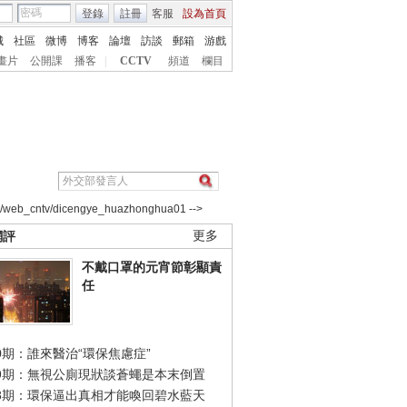
登錄
註冊
客服
設為首頁
城
社區
微博
博客
論壇
訪談
郵箱
游戲
畫片
公開課
播客
|
CCTV
頻道
欄目
2/web_cntv/dicengye_huazhonghua01 -->
網評
更多
不戴口罩的元宵節彰顯責
任
0期：誰來醫治“環保焦慮症”
49期：無視公廁現狀談蒼蠅是本末倒置
48期：環保逼出真相才能喚回碧水藍天