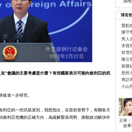
濕地
博客
盤點
陳守
男人
宋寶
韓雪
陳立
新疆
悠然
之友”會議的主要考慮是什麼？有些國家表示可能向敘利亞的武
專訪
小山
等做進一步研究。
利亞的一些武裝派別，我想指出，在當前形勢下，有關各方
決敘利亞危機的正確方向，為緩解緊張局勢、推動政治解決作
王寧：
。
故事