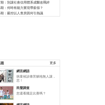
47期：別讓社會信用體系成醫改羈絆
46期：何時有能力實現帶薪假？
45期：嚴控以人查房因何引熱議
話題
更多
網言網語
病童候診痛苦躺地無人讓，
悲！
民聲調查
您還看國足比賽嗎？
網言網語