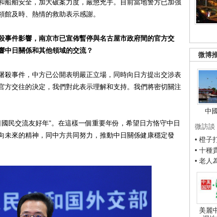
和船舶安全，加大破案力度，嚴懲兇手。目前當地警方已加強
領館及時、熱情的救助表示感謝。
殺事件影響，南京市已宣佈暫停與名古屋市政府間的官方交
響中日關係和其他領域的交流？
微博
殺事件，中方已公開表明嚴正立場，同時向日方提出交涉表
官方交往的決定，我們對此表示理解和支持。我們將密切關注
中
國民交流友好年”。在這樣一個重要年份，希望日方恪守中日
微訪談
向未來的精神，同中方共同努力，推動中日關係健康穩定發
• 橙
• 十
• 老
美麗