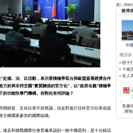
壟!-- /896
微博
中
微訪談
• 橙
• 十
• 老
長”赴德、法、比活動，表示要積極爭取台與歐盟簽署經濟合作
致力於與非邦交國“實質關係的官方化”，以“政府名義”積極爭
下的功能性專門機構。你對此有何評論？
美麗
間經貿、文化往來不持異議，但反對進行任何官方往來或簽
濕地
限主權國家參加的國際組織。
違反和挑戰國際社會普遍承認的一個中國原則，是十分錯誤