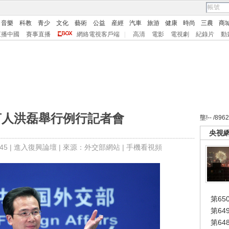
音樂
科教
青少
文化
藝術
公益
産經
汽車
旅游
健康
時尚
三農
商
直播中國
賽事直播
網絡電視客戶端
|
高清
電影
電視劇
紀錄片
動
言人洪磊舉行例行記者會
壟!-- /896
央視
5 |
進入復興論壇
| 來源：外交部網站 |
手機看視頻
第65
第6
第6