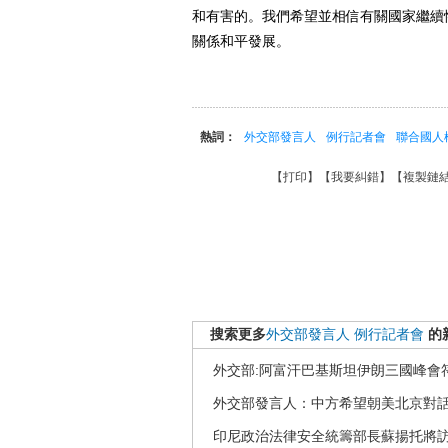
和有害的。我們希望並相信有關國家繼續
關係和平發展。
熱詞：
外交部發言人
例行記者會
聯合國人
【
打印
】【
我要糾錯
】【
複製鏈
搜索更多
外交部發言人
例行記者會
的
外交部:阿富汗巴基斯坦伊朗三國峰會
外交部發言人：中方希望朝美北京對
印尼政治法律安全統籌部長蘇揚托將