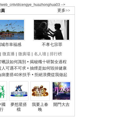
2/web_cntv/dicengye_huazhonghua03 -->
推薦
更多>>
國城市幸福感
不孝七宗罪
|
微直播
|
微廣場
|
名人墻
|
排行榜
子打蠟該如何識別
• 揭秘殲十研製全過程
種貴人可遇不可求
• 抽煙是如何毀掉健康
人為病妻搭40米扶手
• 拒絕浪費從我做起
中國
夢想星搭
我要上春
開門大吉
行
檔
晚