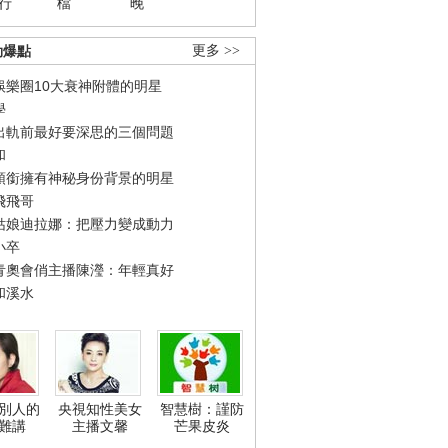
行
檔
晚
勁爆點
更多 >>
娛樂圈10大衰神附體的明星
學
出軌前最好要深思的三個問題
和
領銜擁有神秘身份背景的明星
飛飛哥
姑娘迪拉娜：把壓力變成動力
小卒
青奧會俏主播陳瀅：年輕真好
和溪水
別人的
央視知性美女
智慧樹：謹防
難講
主播文馨
芒果皮炎