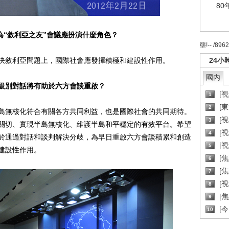
80
為“敘利亞之友”會議應扮演什麼角色？
壟!-- /896
敘利亞問題上，國際社會應發揮積極和建設性作用。
24小
國內
級別對話將有助於六方會談重啟？
[
1
[
2
無核化符合有關各方共同利益，也是國際社會的共同期待。
[
3
關切、實現半島無核化、維護半島和平穩定的有效平台。希望
[
4
於通過對話和談判解決分歧，為早日重啟六方會談積累和創造
[
5
建設性作用。
[
6
[焦
7
[
8
[
9
[
10