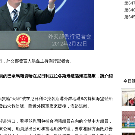
第6
第6
第6
2日，外交部發言人洪磊主持例行記者會。
員的巴拿馬籍貨輪在尼日利亞拉各斯港遭遇海盜襲擊，請介紹
今日
貨輪“天維”號在尼日利亞拉各斯港外錨地遭8名持槍海盜登船
發出求救信號、附近外國軍艦來援後，海盜逃離。
赴港口，看望並慰問包括台灣籍船員在內的全體中方船員，
東公司、船員派出公司和當地船務代理，要求相關方面做好善