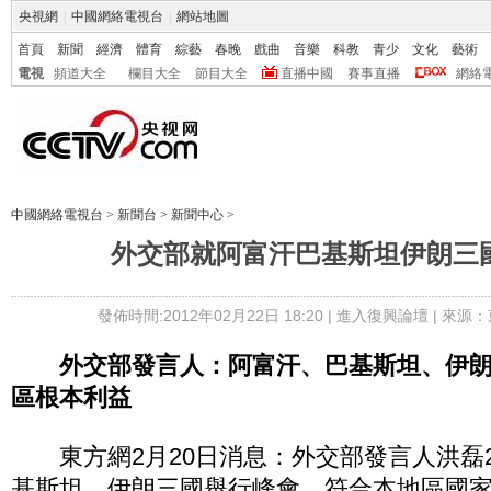
央視網
|
中國網絡電視台
|
網站地圖
首頁
新聞
經濟
體育
綜藝
春晚
戲曲
音樂
科教
青少
文化
藝術
電視
頻道大全
欄目大全
節目大全
直播中國
賽事直播
網絡
中國網絡電視台
>
新聞台
>
新聞中心
>
外交部就阿富汗巴基斯坦伊朗三
發佈時間:2012年02月22日 18:20 |
進入復興論壇
| 來源：
外交部發言人：阿富汗、巴基斯坦、伊
區根本利益
東方網2月20日消息：外交部發言人洪磊2
基斯坦、伊朗三國舉行峰會，符合本地區國