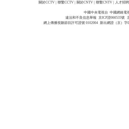
關於CCTV
|
聯繫CCTV
|
關於CNTV
|
聯繫CNTV
|
人才招聘
中國中央電視台 中國網絡電
違法和不良信息舉報
京ICP證060535號
網上傳播視聽節目許可證號 0102004
新出網證（京）字0