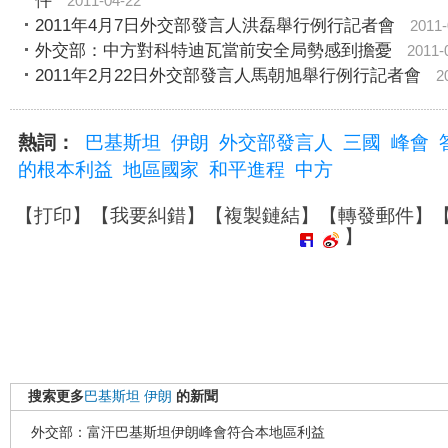
件
2011-04-22
2011年4月7日外交部發言人洪磊舉行例行記者會
2011-
外交部：中方對科特迪瓦當前安全局勢感到擔憂
2011-
2011年2月22日外交部發言人馬朝旭舉行例行記者會
2
熱詞：
巴基斯坦
伊朗
外交部發言人
三國
峰會
的根本利益
地區國家
和平進程
中方
【
打印
】【
我要糾錯
】【
複製鏈結
】【
轉發郵件
】
】
搜索更多
巴基斯坦
伊朗
的新聞
外交部：富汗巴基斯坦伊朗峰會符合本地區利益