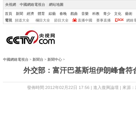
央視網
|
中國網絡電視台
|
網站地圖
首頁
新聞
經濟
體育
綜藝
春晚
戲曲
音樂
科教
青少
文化
藝術
電視
頻道大全
欄目大全
節目大全
直播中國
賽事直播
網絡
中國網絡電視台
>
新聞台
>
新聞中心
>
外交部：富汗巴基斯坦伊朗峰會符
發佈時間:2012年02月22日 17:56 |
進入復興論壇
| 來源：