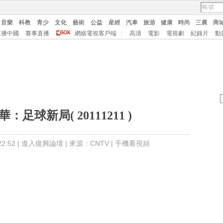
音樂
科教
青少
文化
藝術
公益
産經
汽車
旅游
健康
時尚
三農
商
直播中國
賽事直播
網絡電視客戶端
|
高清
電影
電視劇
紀錄片
動
：足球新局( 20111211 )
:52 |
進入復興論壇
| 來源：CNTV |
手機看視頻