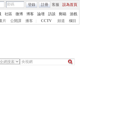
登錄
註冊
客服
設為首頁
城
社區
微博
博客
論壇
訪談
郵箱
游戲
畫片
公開課
播客
|
CCTV
頻道
欄目