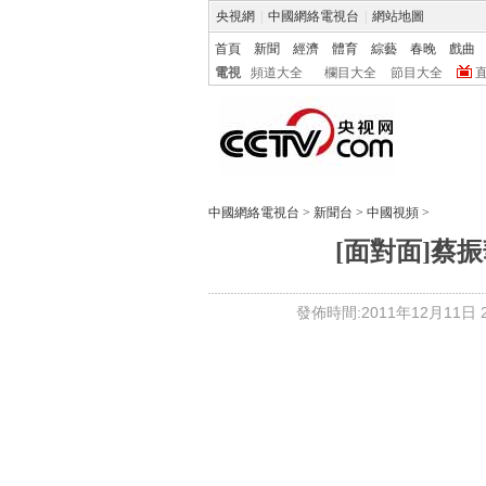
央視網
|
中國網絡電視台
|
網站地圖
首頁
新聞
經濟
體育
綜藝
春晚
戲曲
電視
頻道大全
欄目大全
節目大全
中國網絡電視台
>
新聞台
>
中國視頻
>
[面對面]蔡振華
發佈時間:2011年12月11日 22