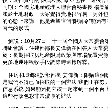
後，成都實行的“限購松動”政策也在一週後停
同期：全國房地産經理人聯合會秘書長 楊樂
賴於土地財政，大家覺得賣地很容易，另外也
的心態上來講，他是希望這個“限購令”能夠
替代的形式
解説：10月27日，十一屆全國人大常委會
聯組會議，住建部部長姜偉新在回答人大常
於：長期採取房地産限購政策與市場配置資
更多地運用稅收手段調節時這樣解釋。
住房和城鄉建設部部長 姜偉新：限購這個
是我們不得已而採取的一個辦法 我們正在努
信息系統 如果能夠把它統一起來到一個平台
這些行政色彩非常濃厚的辦法