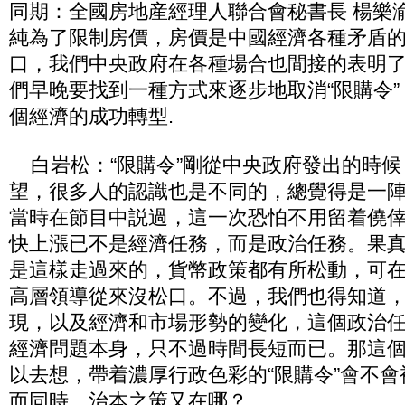
同期：全國房地産經理人聯合會秘書長 楊樂渝
純為了限制房價，房價是中國經濟各種矛盾
口，我們中央政府在各種場合也間接的表明
們早晚要找到一種方式來逐步地取消“限購令
個經濟的成功轉型.
白岩松：“限購令”剛從中央政府發出的時候
望，很多人的認識也是不同的，總覺得是一
當時在節目中説過，這一次恐怕不用留着僥
快上漲已不是經濟任務，而是政治任務。果
是這樣走過來的，貨幣政策都有所松動，可在
高層領導從來沒松口。不過，我們也得知道
現，以及經濟和市場形勢的變化，這個政治
經濟問題本身，只不過時間長短而已。那這
以去想，帶着濃厚行政色彩的“限購令”會不
而同時，治本之策又在哪？