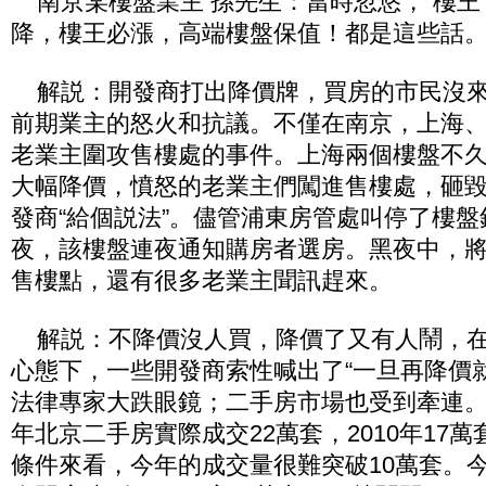
南京某樓盤業主 孫先生：當時忽悠，“樓王”是
降，樓王必漲，高端樓盤保值！都是這些話
解説：開發商打出降價牌，買房的市民沒來
前期業主的怒火和抗議。不僅在南京，上海
老業主圍攻售樓處的事件。上海兩個樓盤不
大幅降價，憤怒的老業主們闖進售樓處，砸
發商“給個説法”。儘管浦東房管處叫停了樓
夜，該樓盤連夜通知購房者選房。黑夜中，將
售樓點，還有很多老業主聞訊趕來。
解説：不降價沒人買，降價了又有人鬧，在“
心態下，一些開發商索性喊出了“一旦再降價
法律專家大跌眼鏡；二手房市場也受到牽連。以
年北京二手房實際成交22萬套，2010年17
條件來看，今年的成交量很難突破10萬套。