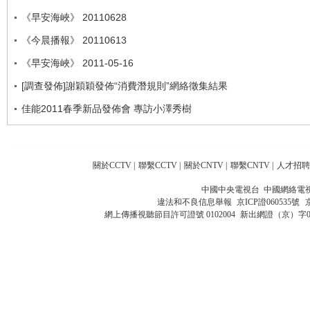
《早安海峽》 20110628
《今晨播報》 20110613
《早安海峽》 2011-05-16
[調查發佈]謝穎穎發佈“消費潛規則”網絡徵集結果
佳能2011春季新品發佈會 專訪小澤秀樹
關於CCTV
|
聯繫CCTV
|
關於CNTV
|
聯繫CNTV
|
人才招聘
中國中央電視台 中國網絡電
違法和不良信息舉報
京ICP證060535號
網上傳播視聽節目許可證號 0102004
新出網證（京）字0