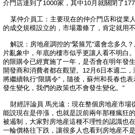
介門店達到了1000家，其中10月就關閉了17
某仲介員工：主要現在的仲介門店和從業人
的成交規模設立的，市場蕭條了，肯定就用
解説：房地産調控的“緊箍咒”還會念多久？
片亂象中，年底的樓市似乎更讓人看不明白。
的限購令已經實施了一年，是否會在明年發
開發商和消費者都在觀望。12月6日本週二
將繼續執行“限購令”，隨後，蘇州和長春也表
發生變化，我們的政策也不會發生變化。”
財經評論員 馬光遠：現在整個房地産市場
能説現在是停漲，也就是説前兩年那種瘋狂
被遏制，大家對房地産這種不理性的認識也在
一輪價格往下跌，讓很多人也看到房地産不