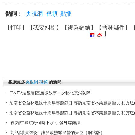
熱詞：
央視網
視頻
點播
【
打印
】【
我要糾錯
】【
複製鏈結
】【
轉發郵件
】
】
搜索更多
央視網
視頻
的新聞
[CNTV走基層]基層微故事：探秘北京消防隊
湖南省公益林建設十周年專題節目 專訪湖南省林業廳副廳長 柏方敏(
湖南省公益林建設十周年專題節目 專訪湖南省林業廳副廳長 柏方敏(
[視頻]中國航母何時下水 引發外媒熱議
[對話]導演訪談：讓開放照耀民營的天空（網絡版）