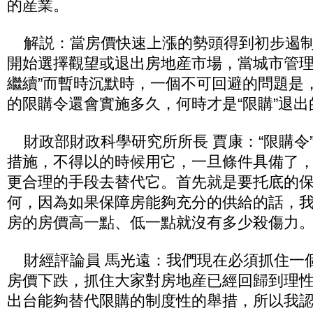
的産業。
解説：當房價快速上漲的勢頭得到初步遏制
開始選擇觀望或退出房地産市場，當城市管理
繼續”而暫時沉默時，一個不可回避的問題是
的限購令還會實施多久，何時才是“限購”退
財政部財政科學研究所所長 賈康：“限購令
措施，不得以的時候用它，一旦條件具備了
更合理的手段去替代它。首先就是要托底的
何，因為如果保障房能夠充分的供給的話，
房的房價高一點、低一點就沒有多少殺傷力
財經評論員 馬光遠：我們現在必須抓住一
房價下跌，抓住大家對房地産已經回歸到理
出台能夠替代限購的制度性的舉措，所以我