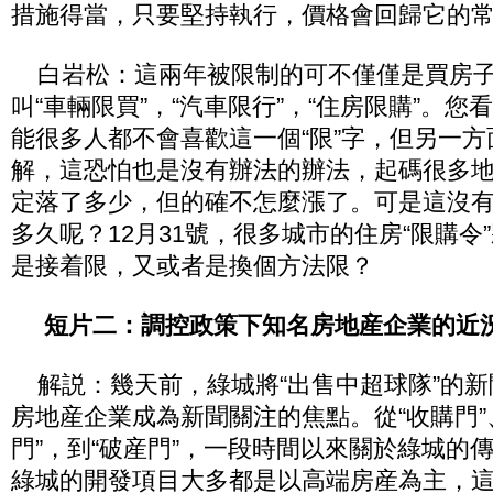
措施得當，只要堅持執行，價格會回歸它的
白岩松：這兩年被限制的可不僅僅是買房子
叫“車輛限買”，“汽車限行”，“住房限購”。
能很多人都不會喜歡這一個“限”字，但另一
解，這恐怕也是沒有辦法的辦法，起碼很多
定落了多少，但的確不怎麼漲了。可是這沒
多久呢？12月31號，很多城市的住房“限購令
是接着限，又或者是換個方法限？
短片二：調控政策下知名房地産企業的近
解説：幾天前，綠城將“出售中超球隊”的新
房地産企業成為新聞關注的焦點。從“收購門”、
門”，到“破産門”，一段時間以來關於綠城的
綠城的開發項目大多都是以高端房産為主，