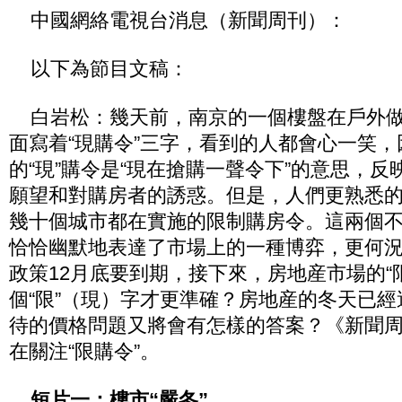
中國網絡電視台消息（新聞周刊）：
以下為節目文稿：
白岩松：幾天前，南京的一個樓盤在戶外做
面寫着“現購令”三字，看到的人都會心一笑
的“現”購令是“現在搶購一聲令下”的意思，
願望和對購房者的誘惑。但是，人們更熟悉的
幾十個城市都在實施的限制購房令。這兩個不
恰恰幽默地表達了市場上的一種博弈，更何
政策12月底要到期，接下來，房地産市場的“
個“限”（現）字才更準確？房地産的冬天已
待的價格問題又將會有怎樣的答案？《新聞
在關注“限購令”。
短片一：樓市“嚴冬”