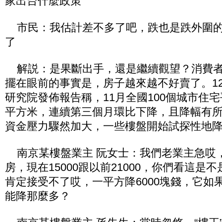
家出台什麼政策
市民：我估計差不多了吧，跌也是跌外圍的
了
解説：是果斷出手，還是繼續觀望？消費者
擺在眼前的事實是，房子越來越不好賣了。12
研究院發佈報告稱，11月全國100個城市住宅
平方米，連續第三個月環比下降，且降幅有
資金壓力驟然加大，一些樓盤開始試探性地
南京某樓盤業主 阮女士：我們老業主急哎
房，現在15000跟以前21000，你們看這是不
肯定接受不了哎，一平方降6000塊錢，它如
能降那麼多？