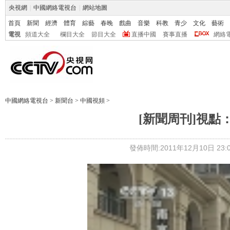
央視網
|
中國網絡電視台
|
網站地圖
首頁
新聞
經濟
體育
綜藝
春晚
戲曲
音樂
科教
青少
文化
藝術
電視
頻道大全
欄目大全
節目大全
直播中國
賽事直播
網絡
中國網絡電視台
>
新聞台
>
中國視頻
>
[新聞周刊]視點：延
發佈時間:2011年12月10日 23:0