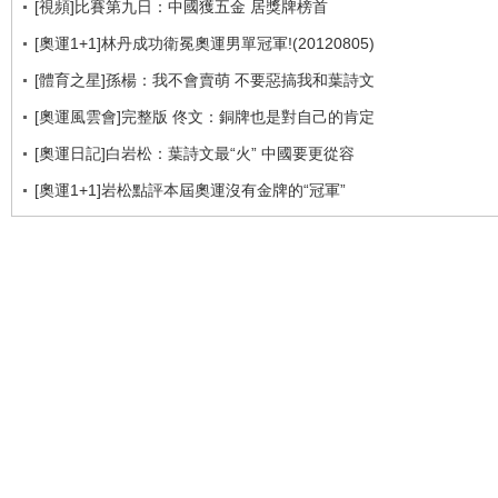
[視頻]比賽第九日：中國獲五金 居獎牌榜首
[奧運1+1]林丹成功衛冕奧運男單冠軍!(20120805)
[體育之星]孫楊：我不會賣萌 不要惡搞我和葉詩文
[奧運風雲會]完整版 佟文：銅牌也是對自己的肯定
[奧運日記]白岩松：葉詩文最“火” 中國要更從容
[奧運1+1]岩松點評本屆奧運沒有金牌的“冠軍”