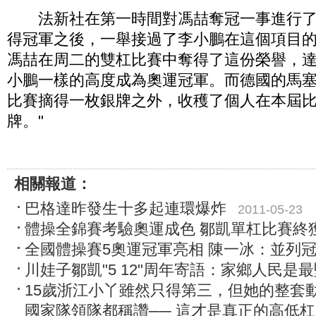
法新社在第一時間對馮喆奪冠一事進行了
得冠軍之後，一舉接過了李小鵬在這個項目的
馮喆在周二的雙杠比賽中奪得了這份榮譽，
小鵬一樣的高度成為奧運冠軍。而德國的馬
比賽摘得一枚銀牌之外，收穫了個人在本屆
牌。"
相關報道：
巴格達昨發生十多起連環爆炸
2011-05-23
體操全錦賽考驗奧運成色 鄒凱單杠比賽終
全國體操賽5奧運冠軍亮相 陳一冰：並列
川娃子鄒凱"5 12"周年寄語：家鄉人民是
15歲浙江小丫雖然只得第三，但她的整套
國家隊領隊都稱讚── 這才是真正的高低杠