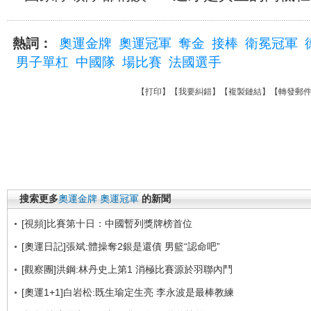
熱詞：
奧運金牌
奧運冠軍
奪金
接棒
衛冕冠軍
男子單杠
中國隊
場比賽
法國選手
【
打印
】【
我要糾錯
】【
複製鏈結
】【
轉發郵
搜索更多
奧運金牌
奧運冠軍
的新聞
[視頻]比賽第十日：中國暫列獎牌榜首位
[奧運日記]張斌:體操奪2銀是還債 男籃“認命吧”
[觀察團]洪鋼:林丹史上第1 消極比賽源於羽聯內鬥
[奧運1+1]白岩松:既生瑜定生亮 李永波是最棒教練