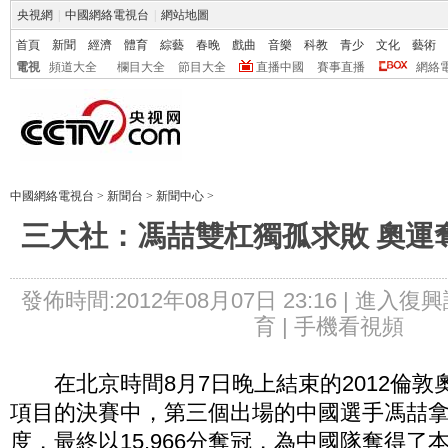
央視網
|
中國網絡電視台
|
網站地圖
首頁
新聞
經濟
體育
綜藝
春晚
戲曲
音樂
科教
青少
文化
藝術
電視
頻道大全
欄目大全
節目大全
直播中國
賽事直播
網絡
中國網絡電視台
>
新聞台
>
新聞中心
>
三大社：馮喆雙杠獨孤求敗 奧運
發佈時間:2012年08月07日 23:16 |
進入復興
育 |
手機看視頻
在北京時間8月7日晚上結束的2012倫敦
項目的決賽中，第三個出場的中國選手馮喆拿出
度，最終以15.966分奪冠，為中國隊奪得了