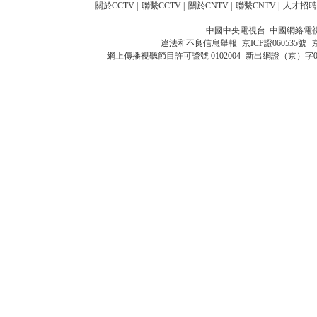
關於CCTV
|
聯繫CCTV
|
關於CNTV
|
聯繫CNTV
|
人才招聘
中國中央電視台 中國網絡電
違法和不良信息舉報
京ICP證060535號
網上傳播視聽節目許可證號 0102004
新出網證（京）字0