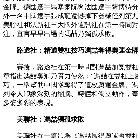
金牌。德國選手馬塞爾阮與法國選手薩博特
外一名中國選手張成龍遺憾掉下器械僅列第
美聯社和法新社三大國外通訊社在第一時間
注，直言早早出場的馮喆乃獨孤求敗。
路透社：精通雙杠技巧馮喆奪得奧運金
賽後，路透社在第一時間對馮喆加冕雙杠
章指出馮喆奪冠乃實力使然："馮喆在雙杠上
巧，一舉幫助中國隊奪得了這枚奧運金牌。
列令人印象深刻的翻騰、轉體和倒立動作，
多姿多彩的表現。"
美聯社：馮喆獨孤求敗
美聯社在一篇題為《馮喆贏得奧運會雙杠