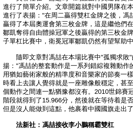
進行了簡單介紹。文章開篇就對中國男隊在
進行了表揚："在周二贏得雙杠金牌之後，馮
贏得了本屆奧運會第三枚金牌，這是繼他們
鄒凱奪得自由體操冠軍之後贏得的第三枚金
子單杠比賽中，衛冕冠軍鄒凱仍然有望幫助中
隨即文章對馮喆在本場比賽中"孤獨求敗"
揚："馮喆的整套動作是一系列錯綜複雜動作
用猶如藝術家般的精準度和音樂家的節奏一
時看上去讓人覺得就是一座雕像般穩定，甚
個動作之間連一點猶豫都沒有。2010世錦賽
階段就得到了15.966分，然後就在等待着是
但是沒人能做到這點，他裹着中國國旗走出了
法新社：馮喆接收李小鵬稱霸雙杠