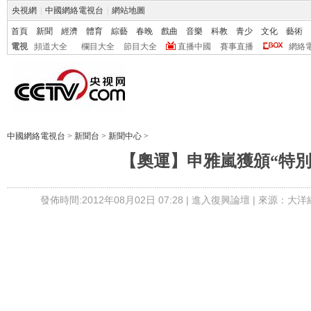
央視網
|
中國網絡電視台
|
網站地圖
首頁
新聞
經濟
體育
綜藝
春晚
戲曲
音樂
科教
青少
文化
藝術
電視
頻道大全
欄目大全
節目大全
直播中國
賽事直播
網絡
中國網絡電視台
>
新聞台
>
新聞中心
>
【奧運】申雅嵐獲頒“特別
發佈時間:2012年08月02日 07:28 |
進入復興論壇
| 來源：大洋