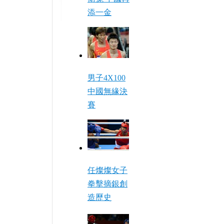
添一金
男子4X100
中國無緣決
賽
任燦燦女子
拳擊摘銀創
造歷史