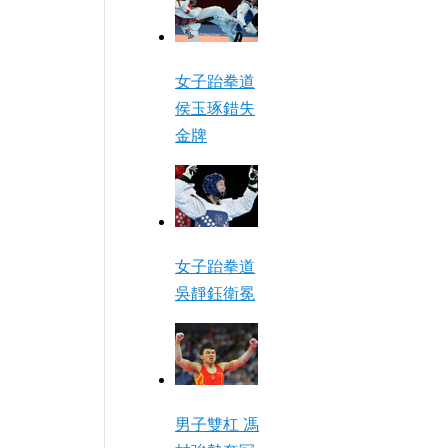
女子跆拳道
侯玉琢錯失
金牌
女子跆拳道
吳靜鈺衛冕
男子雙杠 馮