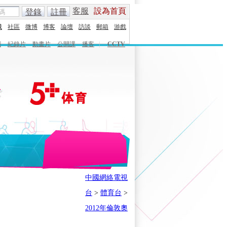
客服
設為首頁
登錄
註冊
城
社區
微博
博客
論壇
訪談
郵箱
游戲
劇
紀錄片
動畫片
公開課
播客
|
CCTV
English
Español
Français
中國網絡電視
時刻
體育之星
5+奧運下午茶
台
>
體育台
>
會
奧運風雲會
我在現場
歷史
2012年倫敦奧