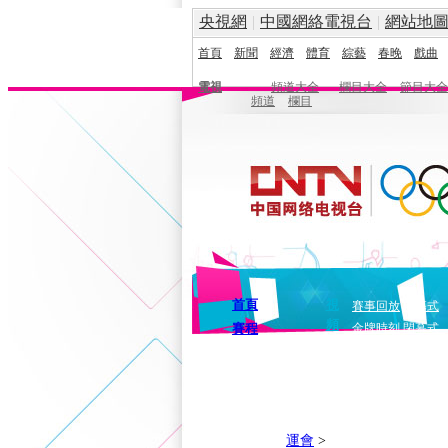
央視網
|
中國網絡電視台
|
網站地
首頁
新聞
經濟
體育
綜藝
春晚
戲曲
電視
頻道大全
欄目大全
節目大全
頻道
欄目
首頁
視
賽事回放
開幕式
頻
賽程
金牌時刻
閉幕式
運會
>