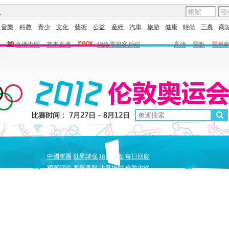
圖
音樂
科教
青少
文化
藝術
公益
産經
汽車
旅游
健康
時尚
三農
商
直播中國
賽事直播
網絡電視客戶端
|
高清
電影
電視
新
原
中國軍團
世界諸強
項目盤點
每日回顧
聞
創
獨家評論
奧運畫報
比賽場館
倫敦攻略
獨家策劃
中國驕傲
巔峰
5+北京奧運夜
全景奧運