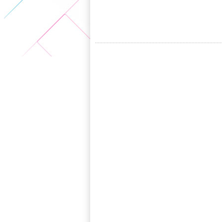
5+VIP
有獎競猜
客戶端下載
微博