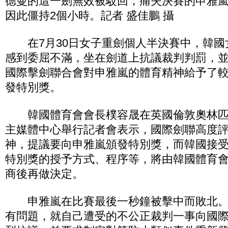
德曼的這一劍無效被駁回，痛失決賽的申雅
因此僵持2個小時。記者 盛佳鵬 攝
在7月30日女子重劍個人半決賽中，韓國
感到委屈不滿，坐在劍道上抗議裁判判罰，
國際擊劍聯合會對申雅嵐的體育精神給予了
發特別獎。
韓國體育會會長樸容晟在英國倫敦奧林匹
主媒體中心舉行記者會表示，國際劍聯高度
神，提議要向申雅嵐頒發特別獎，而韓國接
特別獎的授予方式、程序等，將由韓國體育
商後再做決定。
申雅嵐在比賽最後一秒鐘被擊中而敗北。
有問題，就自己遭受的不公正裁判一事向國