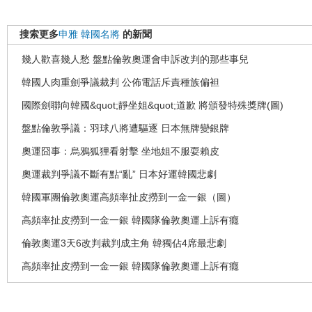
搜索更多
申雅
韓國名將
的新聞
幾人歡喜幾人愁 盤點倫敦奧運會申訴改判的那些事兒
韓國人肉重劍爭議裁判 公佈電話斥責種族偏袒
國際劍聯向韓國&quot;靜坐姐&quot;道歉 將頒發特殊獎牌(圖)
盤點倫敦爭議：羽球八將遭驅逐 日本無牌變銀牌
奧運囧事：烏鴉狐狸看射擊 坐地姐不服耍賴皮
奧運裁判爭議不斷有點“亂” 日本好運韓國悲劇
韓國軍團倫敦奧運高頻率扯皮撈到一金一銀（圖）
高頻率扯皮撈到一金一銀 韓國隊倫敦奧運上訴有癮
倫敦奧運3天6改判裁判成主角 韓獨佔4席最悲劇
高頻率扯皮撈到一金一銀 韓國隊倫敦奧運上訴有癮