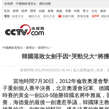
央視網
|
中國網絡電視台
|
網站地圖
首頁
新聞
經濟
體育
綜藝
春晚
戲曲
音樂
科教
青少
文化
藝術
電視
頻道大全
欄目大全
節目大全
直播中國
賽事直播
網絡
中國網絡電視台
>
新聞台
>
新聞中心
>
韓國落敗女劍手因“哭勁兒大”將
發佈時間:2012年08月02日 06:44 |
進入復興論壇
| 來源：
當地時間7月30日，2012年倫敦奧運會
子重劍個人賽半決賽，北京奧運會冠軍、德
時賽的黃金一劍以6-5險勝韓國名將申雅嵐，
賽，海德曼的最後一劍遭惹爭議，韓國隊主