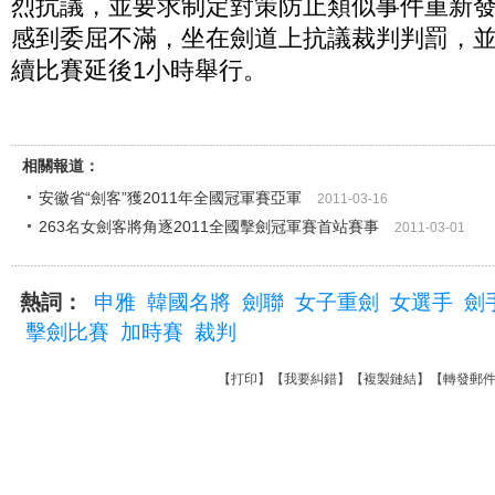
烈抗議，並要求制定對策防止類似事件重新
感到委屈不滿，坐在劍道上抗議裁判判罰，
續比賽延後1小時舉行。
相關報道：
安徽省“劍客”獲2011年全國冠軍賽亞軍
2011-03-16
263名女劍客將角逐2011全國擊劍冠軍賽首站賽事
2011-03-01
熱詞：
申雅
韓國名將
劍聯
女子重劍
女選手
劍
擊劍比賽
加時賽
裁判
【
打印
】【
我要糾錯
】【
複製鏈結
】【
轉發郵