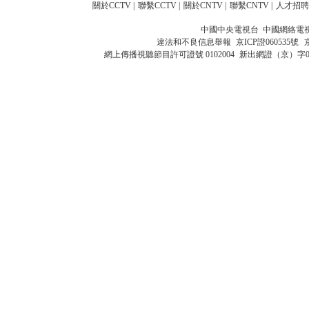
關於CCTV
|
聯繫CCTV
|
關於CNTV
|
聯繫CNTV
|
人才招聘
中國中央電視台 中國網絡電
違法和不良信息舉報
京ICP證060535號
網上傳播視聽節目許可證號 0102004
新出網證（京）字0