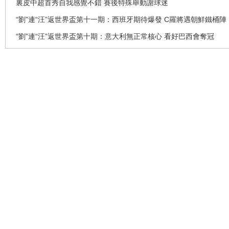
裏皮中超首秀自我感覺不錯 賽後特殊舉動謝球迷
“劉”連“汪”返世界盃第十一期：西班牙期待爆發 C羅將遇朝鮮鐵桶陣
“劉”連“汪”返世界盃第十期：意大利無正常核心 看好巴西會奪冠