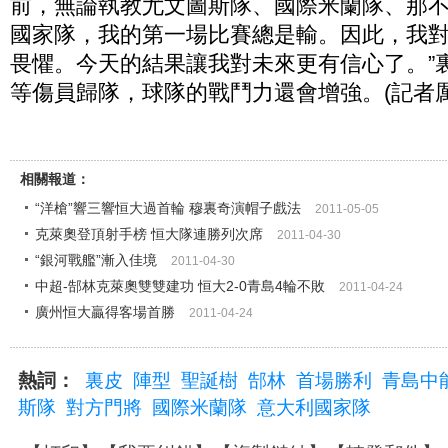
前，無論執教尤文圖斯隊、國際米蘭隊、那
國家隊，我的第一場比賽總是輸。因此，我
畏懼。今天的結果讓我對未來更有信心了。”
等傷員歸隊，球隊的戰鬥力還會增強。(記者厲
相關報道：
“洋槍”響三響恒大過首輪 穆裏奇演帽子戲法
2011-05-05
克萊奧登頂射手榜 恒大隊連勝列次席
2011-04-30
“銀河戰艦”漸入佳境
2011-04-30
中超-郜林克萊奧雙雙建功 恒大2-0青島4輪不敗
2011-04-24
廣州恒大贏得客場首勝
2011-04-24
熱詞：
裏皮
陣型
聖誕樹
郜林
首場勝利
青島中
斯隊
對方門將
國際米蘭隊
意大利國家隊