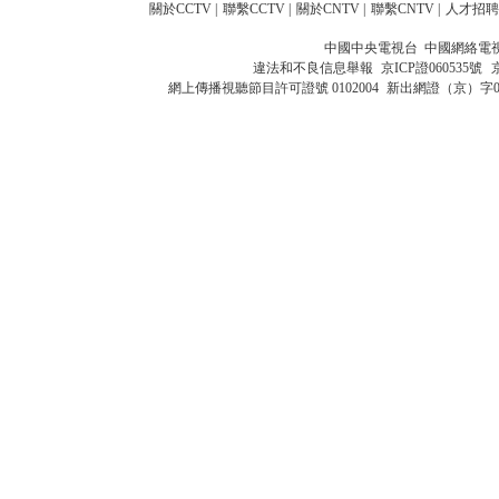
關於CCTV
|
聯繫CCTV
|
關於CNTV
|
聯繫CNTV
|
人才招聘
中國中央電視台 中國網絡電
違法和不良信息舉報
京ICP證060535號
網上傳播視聽節目許可證號 0102004
新出網證（京）字0