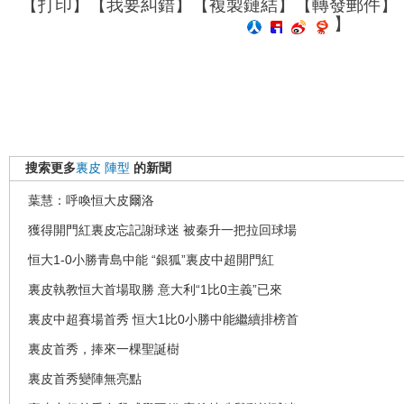
【
打印
】【
我要糾錯
】【
複製鏈結
】【
轉發郵件
】
】
搜索更多
裏皮
陣型
的新聞
葉慧：呼喚恒大皮爾洛
獲得開門紅裏皮忘記謝球迷 被秦升一把拉回球場
恒大1-0小勝青島中能 “銀狐”裏皮中超開門紅
裏皮執教恒大首場取勝 意大利“1比0主義”已來
裏皮中超賽場首秀 恒大1比0小勝中能繼續排榜首
裏皮首秀，捧來一棵聖誕樹
裏皮首秀變陣無亮點