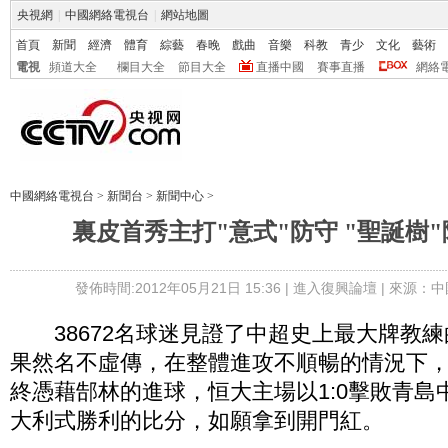
央視網
|
中國網絡電視台
|
網站地圖
首頁
新聞
經濟
體育
綜藝
春晚
戲曲
音樂
科教
青少
文化
藝術
電視
頻道大全
欄目大全
節目大全
直播中國
賽事直播
網絡
中國網絡電視台
>
新聞台
>
新聞中心
>
裏皮首秀主打"意式"防守 "聖誕樹
發佈時間:2012年05月21日 15:36 |
進入復興論壇
| 來源：中
38672名球迷見證了中超史上最大牌教練的
果然名不虛傳，在整體進攻不順暢的情況下
終憑藉郜林的進球，恒大主場以1:0擊敗青島
大利式勝利的比分，如願拿到開門紅。