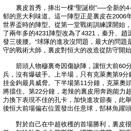
裏皮首秀，捧出一棵“聖誕樹”──全新的4-3
郁的意大利味道。這一陣型正是裏皮在2006
世界盃時的陣型。從第一堂戰術訓練課開始
了兩年多的4231陣型改為了4321，秦升、
發三後腰。“球隊的進攻沒問題，最大的問題
守的戰術大師，裏皮對恒大的改造從防守開
箭頭人物穆裏奇因傷缺陣，讓恒大前60分
兵，沒有爆破手。上半場，只有克萊奧第9分
挂金鉤最具威脅。下半場第11分鐘，克萊奧
將擋住。第22分鐘，老辣的裏皮用奔跑能力
力換下表現不佳的孔卡，加快進攻節奏，此
後恒大前場偏右位置發出任意球，郜林魚躍
對於自己在中超收穫的首場勝利，裏皮很