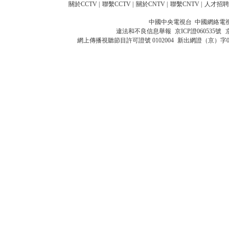
關於CCTV
|
聯繫CCTV
|
關於CNTV
|
聯繫CNTV
|
人才招聘
中國中央電視台 中國網絡電
違法和不良信息舉報
京ICP證060535號
網上傳播視聽節目許可證號 0102004
新出網證（京）字0