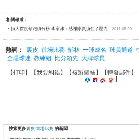
相關報道：
恒大首度領跑積分榜 李章洙：感謝隊員頂住了壓力
2011-05-09
熱詞：
裏皮
首場比賽
郜林
一球成名
球員通道
全場球迷
教練組
比分領先
大牌球員
【
打印
】【
我要糾錯
】【
複製鏈結
】【
轉發郵件
】
】
搜索更多
裏皮
首場比賽
的新聞