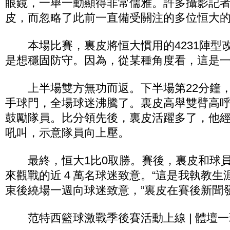
眼鏡，一舉一動顯得非常儒雅。許多攝影記
皮，而忽略了此前一直備受關注的多位恒大
本場比賽，裏皮將恒大慣用的4231陣型改成
是想穩固防守。因為，從某種角度看，這是
上半場雙方無功而返。下半場第22分鐘，
手球門，全場球迷沸騰了。裏皮高舉雙臂高
鼓勵隊員。比分領先後，裏皮活躍多了，他
吼叫，示意隊員向上壓。
最終，恒大1比0取勝。賽後，裏皮和球員
來觀戰的近４萬名球迷致意。“這是我執教生
束後繞場一週向球迷致意，”裏皮在賽後新聞
范特西籃球激戰季後賽活動上線 | 體壇一