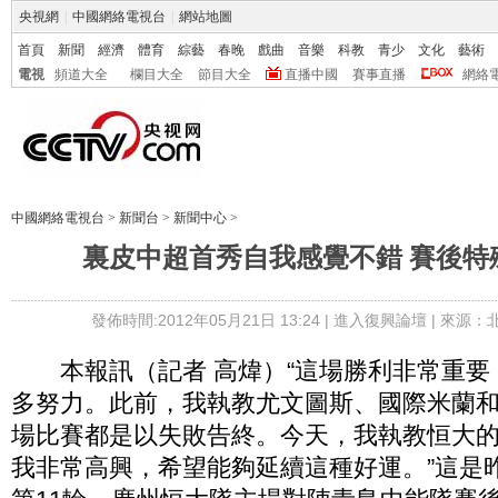
央視網
|
中國網絡電視台
|
網站地圖
首頁
新聞
經濟
體育
綜藝
春晚
戲曲
音樂
科教
青少
文化
藝術
電視
頻道大全
欄目大全
節目大全
直播中國
賽事直播
網絡
中國網絡電視台
>
新聞台
>
新聞中心
>
裏皮中超首秀自我感覺不錯 賽後特
發佈時間:2012年05月21日 13:24 |
進入復興論壇
| 來源：
本報訊（記者 高煒）“這場勝利非常重要
多努力。此前，我執教尤文圖斯、國際米蘭
場比賽都是以失敗告終。今天，我執教恒大
我非常高興，希望能夠延續這種好運。”這是