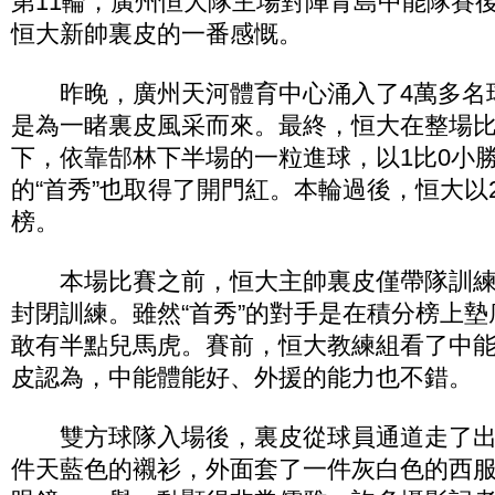
第11輪，廣州恒大隊主場對陣青島中能隊賽
恒大新帥裏皮的一番感慨。
昨晚，廣州天河體育中心涌入了4萬多名
是為一睹裏皮風采而來。最終，恒大在整場
下，依靠郜林下半場的一粒進球，以1比0小
的“首秀”也取得了開門紅。本輪過後，恒大以
榜。
本場比賽之前，恒大主帥裏皮僅帶隊訓練
封閉訓練。雖然“首秀”的對手是在積分榜上
敢有半點兒馬虎。賽前，恒大教練組看了中
皮認為，中能體能好、外援的能力也不錯。
雙方球隊入場後，裏皮從球員通道走了出
件天藍色的襯衫，外面套了一件灰白色的西