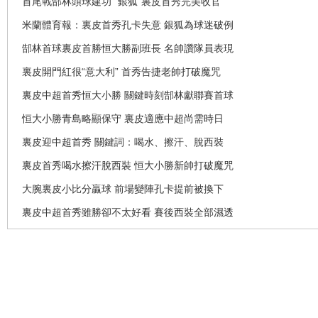
首尾戰郜林頭球建功 “銀狐”裏皮首秀完美收官
米蘭體育報：裏皮首秀孔卡失意 銀狐為球迷破例
郜林首球裏皮首勝恒大勝副班長 名帥讚隊員表現
裏皮開門紅很“意大利” 首秀告捷老帥打破魔咒
裏皮中超首秀恒大小勝 關鍵時刻郜林獻聯賽首球
恒大小勝青島略顯保守 裏皮適應中超尚需時日
裏皮迎中超首秀 關鍵詞：喝水、擦汗、脫西裝
裏皮首秀喝水擦汗脫西裝 恒大小勝新帥打破魔咒
大腕裏皮小比分贏球 前場變陣孔卡提前被換下
裏皮中超首秀雖勝卻不太好看 賽後西裝全部濕透