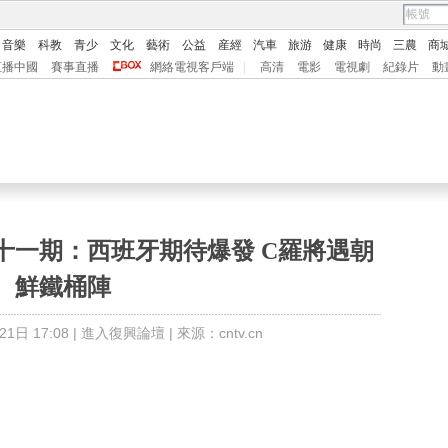
音樂
科教
青少
文化
藝術
公益
産經
汽車
旅游
健康
時尚
三農
商
直播中國
賽事直播
網絡電視客戶端
|
高清
電影
電視劇
紀錄片
動
第十一期：西班牙期待爆發 C羅將遇朝
鮮鐵桶陣
日 17:08 |
進入復興論壇
| 來源：cntv.cn