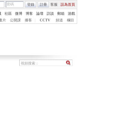
登錄
註冊
客服
設為首頁
城
社區
微博
博客
論壇
訪談
郵箱
游戲
畫片
公開課
播客
|
CCTV
頻道
欄目