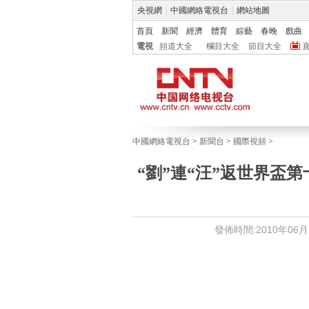
央視網
|
中國網絡電視台
|
網站地圖
首頁
新聞
經濟
體育
綜藝
春晚
戲曲
電視
頻道大全
欄目大全
節目大全
中國網絡電視台
>
新聞台
>
國際視頻
>
“劉”連“汪”返世界盃
發佈時間:2010年06月21