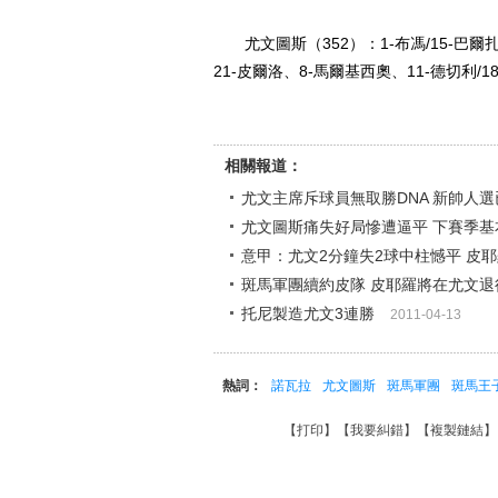
尤文圖斯（352）：1-布馮/15-巴爾扎
21-皮爾洛、8-馬爾基西奧、11-德切利/
相關報道：
尤文主席斥球員無取勝DNA 新帥人
尤文圖斯痛失好局慘遭逼平 下賽季基
意甲：尤文2分鐘失2球中柱憾平 皮
斑馬軍團續約皮隊 皮耶羅將在尤文退
托尼製造尤文3連勝
2011-04-13
熱詞：
諾瓦拉
尤文圖斯
斑馬軍團
斑馬王
【
打印
】【
我要糾錯
】【
複製鏈結
】