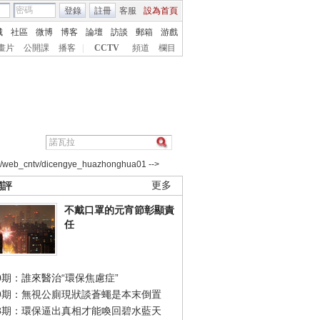
登錄
註冊
客服
設為首頁
城
社區
微博
博客
論壇
訪談
郵箱
游戲
畫片
公開課
播客
|
CCTV
頻道
欄目
2/web_cntv/dicengye_huazhonghua01 -->
網評
更多
不戴口罩的元宵節彰顯責
任
0期：誰來醫治“環保焦慮症”
49期：無視公廁現狀談蒼蠅是本末倒置
48期：環保逼出真相才能喚回碧水藍天