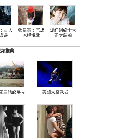
：古人
張泉靈：完成
爆紅網絡十大
處暑
冰桶挑戰
正太蘿莉
視頻推薦
美國太空武器
軍三體艦曝光