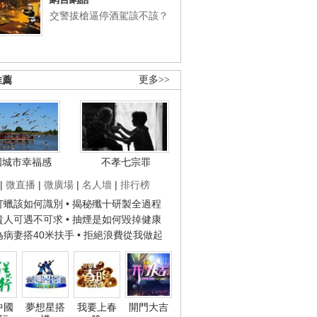
交警拔槍逼停酒駕該不該？
推薦
更多>>
國城市幸福感
不孝七宗罪
|
微直播
|
微廣場
|
名人墻
|
排行榜
子打蠟該如何識別
• 揭秘殲十研製全過程
種貴人可遇不可求
• 抽煙是如何毀掉健康
人為病妻搭40米扶手
• 拒絕浪費從我做起
中國
夢想星搭
我要上春
開門大吉