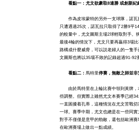
看點一：尤文欲豪取8連勝 或創新紀
作為皮埃蒙特的另外一支球隊，諾瓦拉
只遭遇過25次，諾瓦拉只取得了2勝9平
的較量中，尤文圖斯主場2球輕取對手。
最後4輪的情況下，尤文只要再贏得3場
路構成什麼威脅，可以説老婦人的一隻手
文圖斯也將以35場不敗的記錄超過91-9
看點二：
馬特里
停賽，無敵之師並非
由於馬特里在上輪比賽中領到黃牌，本
些調整。但實際上雖然尤文本賽季已經3
一直困擾着孔蒂，這種情況在尤文苦戰切
一球。賽季中期，尤文也總是在一些同實
對手不僅僅是意甲的勁敵，還包括歐洲賽
在歐洲賽場上做出一點成績。