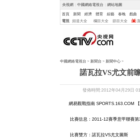
央視網
|
中國網絡電視台
|
網站地圖
首頁
新聞
經濟
體育
綜藝
春晚
戲曲
電視
頻道大全
欄目大全
節目大全
中國網絡電視台
>
新聞台
>
新聞中心
>
諾瓦拉VS尤文前瞻
發佈時間:2012年04月29日 01:
網易觀戰指南 SPORTS.163.COM 
比賽信息：2011-12賽季意甲聯賽第
比賽雙方：諾瓦拉VS尤文圖斯