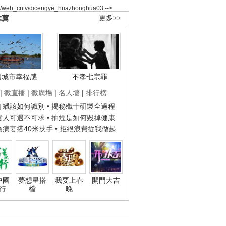
2/web_cntv/dicengye_huazhonghua03 -->
推薦
更多>>
國城市幸福感
不孝七宗罪
|
微直播
|
微廣場
|
名人墻
|
排行榜
子打蠟該如何識別
• 揭秘殲十研製全過程
種貴人可遇不可求
• 抽煙是如何毀掉健康
人為病妻搭40米扶手
• 拒絕浪費從我做起
中國
夢想星搭
我要上春
開門大吉
行
檔
晚