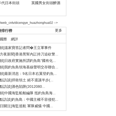
年代日本街頭
英國男女街頭醉酒
2/web_cntv/dicengye_huazhonghua02 -->
時排行榜
更多
國際
網評
視頻]溫家寶答記者問�王立軍事件
東方夜新聞]香港黑幫內訌持刀追砍警...
視頻]日政府實施所謂釣魚島“國有化...
視頻]我釣魚島領海基線聲明交存聯合...
視頻]最新消息：9名日本右翼登釣魚...
焦點訪談]捍衛領土 絕不退讓半步(...
點訪談]酒色陷阱(2012080...
視頻]中國海監船舶編隊 抵釣魚島海...
焦點訪談]釣魚島：中國主權不容侵犯...
今日關注]海監巡航 軍隊威懾 中國...