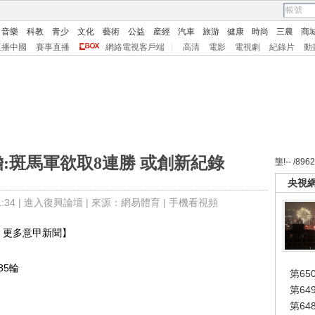
音樂
科教
青少
文化
藝術
公益
産經
汽車
旅游
健康
時尚
三農
商
直播中國
賽事直播
網絡電視客戶端
|
高清
電影
電視劇
紀錄片
動
:斑馬軍欲取8連勝 或創新紀錄
壟!-- /896
央視
34 |
進入復興論壇
| 來源：網易體育 |
手機看視頻
【 更多意甲新聞】
35輪
第65
第6
第6