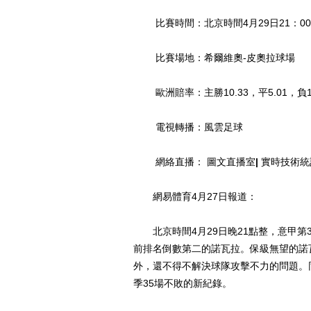
比賽時間：北京時間4月29日21：00
比賽場地：希爾維奧-皮奧拉球場
歐洲賠率：主勝10.33，平5.01，負1.
電視轉播：風雲足球
網絡直播： 圖文直播室
|
實時技術統
網易體育4月27日報道：
北京時間4月29日晚21點整，意甲第
前排名倒數第二的諾瓦拉。保級無望的諾
外，還不得不解決球隊攻擊不力的問題。
季35場不敗的新紀錄。