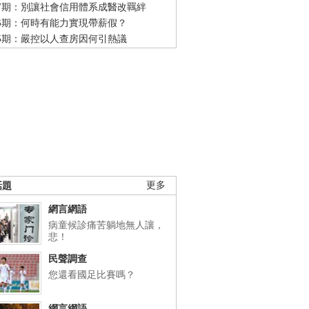
47期：別讓社會信用體系成醫改羈絆
46期：何時有能力實現帶薪假？
45期：嚴控以人查房因何引熱議
話題
更多
網言網語
病童候診痛苦躺地無人讓，
悲！
民聲調查
您還看國足比賽嗎？
網言網語