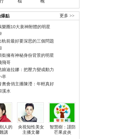
行
檔
晚
勁爆點
更多 >>
娛樂圈10大衰神附體的明星
學
出軌前最好要深思的三個問題
和
領銜擁有神秘身份背景的明星
飛飛哥
姑娘迪拉娜：把壓力變成動力
小卒
青奧會俏主播陳瀅：年輕真好
和溪水
別人的
央視知性美女
智慧樹：謹防
難講
主播文馨
芒果皮炎