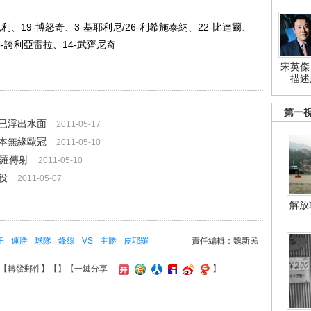
利、19-博怒奇、3-基耶利尼/26-利希施泰納、22-比達爾、
18-誇利亞雷拉、14-武齊尼奇
宋英傑
描述
第一
選已浮出水面
2011-05-17
本無緣歐冠
2011-05-10
耶羅傳射
2011-05-10
役
2011-05-07
解放
子
連勝
球隊
鋒線
VS
主勝
皮耶羅
責任編輯：魏新民
【
轉發郵件
】【
】
【一鍵分享
】