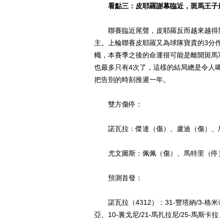
看點三：皮耶羅謝幕臨近，斑馬王子
聯賽臨近尾聲，皮耶羅反而越來越得到
主。上輪聯賽皮耶羅又為球隊寶貴的3分
幟，本賽季之後的命運很可能是離開斑馬
也最多只有4次了，這樣的結局總是令人
把告別的時刻推遲一年。
雙方傷停：
諾瓦拉：傑達（傷）、盧迪（傷）、馬
尤文圖斯：佩佩（傷）、馬特里（停
預測首發：
諾瓦拉（4312）：31-豐塔納/3-格米蒂
亞、10-裏戈尼/21-馬扎拉尼/25-馬斯卡