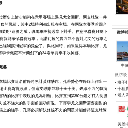
錄
歷史上鮮少能夠在意甲賽場上遇見尤文圖斯。兩支球隊一共
14負的戰績，其中2場勝利都出現在主場。在兩隊本賽季首回合
狹聯賽7連勝之威，斑馬軍團勢必拿下對手。在意甲聯賽只剩下
微博
比賽就能確保聯賽冠軍，而諾瓦拉的實力並不會對尤文的冠軍之
已經觸摸到冠軍的獎盃了。與此同時，如果贏得本場比賽，尤
2賽季卡佩羅率米蘭創下的34場單賽季不敗神跡。
中
完美
微訪談
場比賽這名前鋒將累計黃牌缺席，孔蒂勢必在鋒線上作出一
• 橙
4場比賽為嘗敗績，但這支球隊並非十全十美。鋒線不力的弊病
• 十
• 老
塞納的比賽中表現的尤為明顯，比賽直到第80分鐘才打入制勝
力並不強大的對手面前無功而返。下賽季尤文圖斯需要面對的
場上的強手，孔蒂必須解決鋒線不力的問題才能使得這支球隊
美麗