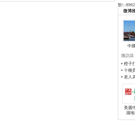
壟!-- /896
微博
中
微訪談
• 橙
• 十
• 老
美麗
濕地