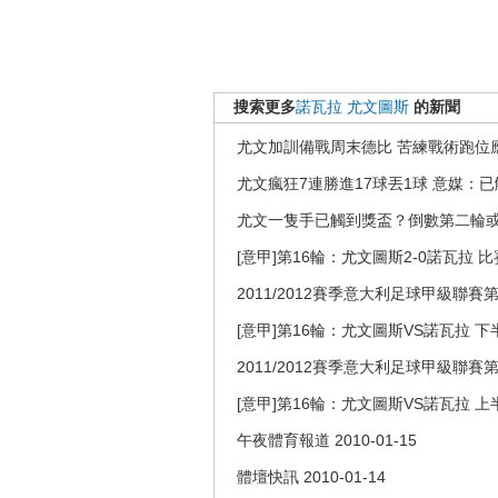
搜索更多
諾瓦拉
尤文圖斯
的新聞
尤文加訓備戰周末德比 苦練戰術跑位
尤文瘋狂7連勝進17球丟1球 意媒：
尤文一隻手已觸到獎盃？倒數第二輪
[意甲]第16輪：尤文圖斯2-0諾瓦拉 
2011/2012賽季意大利足球甲級聯賽第1
[意甲]第16輪：尤文圖斯VS諾瓦拉 下
2011/2012賽季意大利足球甲級聯賽第1
[意甲]第16輪：尤文圖斯VS諾瓦拉 上
午夜體育報道 2010-01-15
體壇快訊 2010-01-14