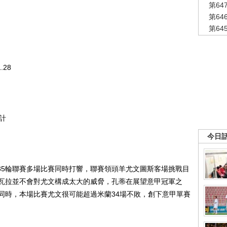
第6
第6
第6
28
計
今日
35輪聯賽多場比賽同時打響，聯賽領頭羊尤文圖斯客場挑戰目
瓦拉並不會對尤文構成太大的威脅，孔蒂在展望意甲冠軍之
同時，本場比賽尤文很可能超過米蘭34場不敗，創下意甲單賽