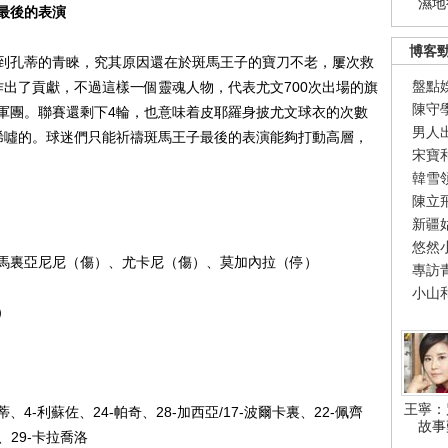
濕地
最後的表演
博客
孔蒂的青睞，究其原因還在於斑馬王子的寶刀不老，屢次救
盤點
作出了貢獻，不過這樣一個靈魂人物，代表尤文700次出場的旗
陳守
軍團。聯賽還剩下4輪，也意味着皮耶羅身披尤文球衣的次數
男人
唏噓的。球迷們只能祈禱斑馬王子最後的表演能夠打動高層，
宋寶
韓雪
陳立
新疆
悠然
裏亞尼尼（傷）、尤卡尼（傷）、莫加內拉（停）
專訪
小山
）
王寧：
、4-利蘇佐、24-帕奇、28-加西亞/17-波爾卡裏、22-佩齊
故事
拉、29-卡拉喬洛