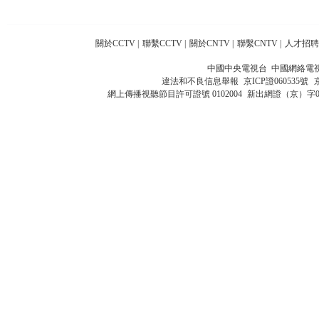
關於CCTV
|
聯繫CCTV
|
關於CNTV
|
聯繫CNTV
|
人才招聘
中國中央電視台 中國網絡電
違法和不良信息舉報
京ICP證060535號
網上傳播視聽節目許可證號 0102004
新出網證（京）字0