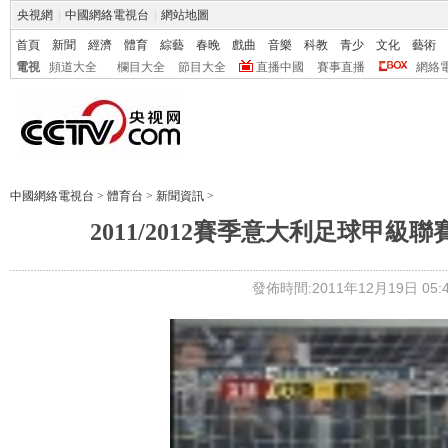
央視網
|
中國網絡電視台
|
網站地圖
首頁
新聞
經濟
體育
綜藝
春晚
戲曲
音樂
科教
青少
文化
藝術
電視
頻道大全
欄目大全
節目大全
直播中國
賽事直播
網絡
中國網絡電視台
>
體育台
>
新聞資訊
>
2011/2012賽季意大利足球甲級聯賽
發佈時間:2011年12月19日 05:4