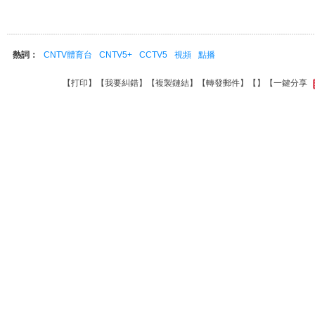
熱詞：
CNTV體育台
CNTV5+
CCTV5
視頻
點播
【
打印
】【
我要糾錯
】【
複製鏈結
】【
轉發郵件
】【
】
【一鍵分享