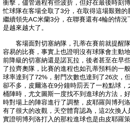
衝擊，儘管過程有些波折，但好在最後時刻
忙球隊在客場全取了3分，在取得這場艱難的
繼續領先AC米蘭3分，在聯賽還有4輪的情
是越來越大了。
客場面對切塞納隊，孔蒂在賽前就提醒隊
容易的比賽，事實上也證明沒有球隊會主動地
前降級的切塞納還是諾瓦拉，後者甚至在早些時
了拉齊奧隊，比賽的進程也如孔蒂預料的一
球率達到了72%，射門次數也達到了26次，
卻不多，皮爾洛在9分鐘時罰丟了一粒點球，
桶陣時，尤文圖斯一度找不到進球的方法，
時對場上的陣容進行了調整，皮耶羅與博列
有了很大的改觀，天空體育認為，這2次換人
實證明博列洛打入的那粒進球也是由皮耶羅