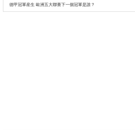
德甲冠軍産生 歐洲五大聯賽下一個冠軍是誰？