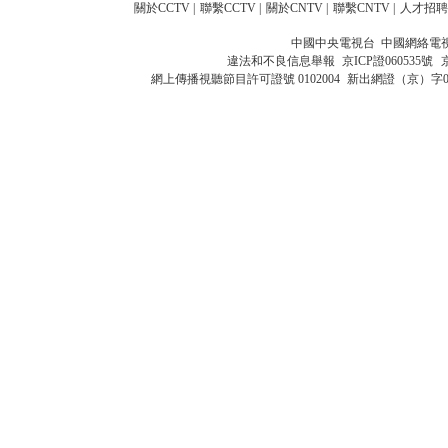
關於CCTV
|
聯繫CCTV
|
關於CNTV
|
聯繫CNTV
|
人才招聘
中國中央電視台 中國網絡電
違法和不良信息舉報
京ICP證060535號
網上傳播視聽節目許可證號 0102004
新出網證（京）字0