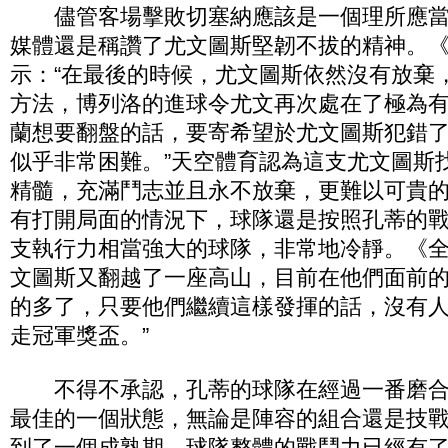
儘管客場擊敗切塞納應該是一個理所應當
媒體還是稱讚了尤文圖斯堅韌不拔的精神。
示：“在最後的時候，尤文圖斯依然沒有放棄
方法，博列洛的進球令尤文再次處在了極為有
蘭想要翻盤的話，要寄希望於尤文圖斯犯錯
似乎非常困難。”天空體育認為這支尤文圖斯
精髓，充滿鬥志並且永不放棄，更難以可貴
有打開局面的情況下，球隊還是按照孔蒂的
支執行力相當強大的球隊，非常地冷靜。《全
文圖斯又翻越了一座高山，目前在他們面前
的多了，只要他們繼續這樣發揮的話，沒有
走冠軍獎盃。”
不得不承認，孔蒂的球隊在經過一番磨合
最佳的一個狀態，無論是陣容的組合還是技
到了一個成熟期，球隊整體的戰鬥力已經有