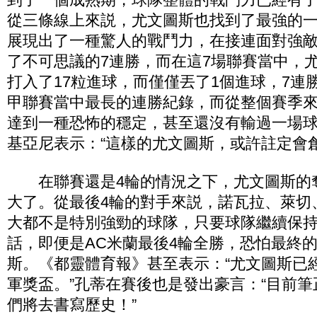
從三條線上來説，尤文圖斯也找到了最強的
展現出了一種驚人的戰鬥力，在接連面對強
了不可思議的7連勝，而在這7場聯賽當中，
打入了17粒進球，而僅僅丟了1個進球，7連
甲聯賽當中最長的連勝紀錄，而從整個賽季
達到一種恐怖的穩定，甚至還沒有輸過一場
基亞尼表示：“這樣的尤文圖斯，或許註定會創
在聯賽還是4輪的情況之下，尤文圖斯的
大了。從最後4輪的對手來説，諾瓦拉、萊切
大都不是特別強勁的球隊，只要球隊繼續保
話，即便是AC米蘭最後4輪全勝，恐怕最終
斯。《都靈體育報》甚至表示：“尤文圖斯已
軍獎盃。”孔蒂在賽後也是發出豪言：“目前
們將去書寫歷史！”