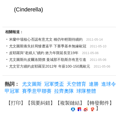
(Cinderella)
相關報道：
米蘭中場核心否認有意尤文 稱仍年輕期待續約
2011-05-14
尤文圖斯痛失好局慘遭逼平 下賽季基本無緣歐冠
2011-05-10
皮耶羅與“老婦人”續約 效力年限延長至19年
2011-05-06
尤文圖斯向皮爾洛開價 曼城那不勒斯亦有意引進
2011-05-06
尤文官方續約皮耶羅至2012年 年薪100-150萬歐元
2011-05-06
熱詞：
尤文圖斯
冠軍獎盃
天空體育
連勝
進球令
甲冠軍
賽季意甲聯賽
拉齊奧隊
球隊整體
【
打印
】【
我要糾錯
】【
複製鏈結
】【
轉發郵件
】
】