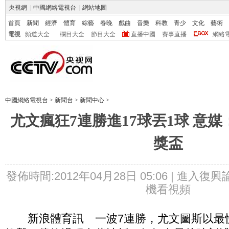
央視網
|
中國網絡電視台
|
網站地圖
首頁
新聞
經濟
體育
綜藝
春晚
戲曲
音樂
科教
青少
文化
藝術
電視
頻道大全
欄目大全
節目大全
直播中國
賽事直播
網絡
中國網絡電視台
>
新聞台
>
新聞中心
>
尤文瘋狂7連勝進17球丟1球 意
獎盃
發佈時間:2012年04月28日 05:06 |
進入復興
機看視頻
新浪體育訊 一波7連勝，尤文圖斯以最